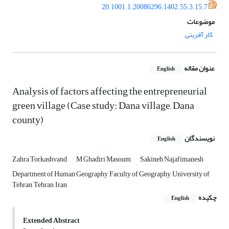
20.1001.1.20086296.1402.55.3.15.7
موضوعات
کار آفرینی
عنوان مقاله
English
Analysis of factors affecting the entrepreneurial
green village (Case study: Dana village, Dana
county)
نویسندگان
English
Zahra Torkashvand
M Ghadiri Masoum
Sakineh Najafimanesh
Department of Human Geography, Faculty of Geography, University of
Tehran, Tehran, Iran
چکیده
English
Extended Abstract