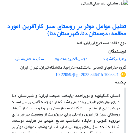
تحلیل عوامل موثر بر روستای سبز کارآفرین (مورد
مطالعه : دهستان دنا، شهرستان دنا)
نوع مقاله : مستخرج از پایان نامه
نویسندگان
زهرا ترکاشوند
مجتبی قدیری معصوم
سکینه نجفی منش
گروه جغرافیای انسانی، دانشکده جغرافیا، دانشگاه تهران، تهران، ایران
10.22059/jhgr.2023.346415.1008521
چکیده
استان کهگیلویه و بویراحمد (پایتخت طبیعت ایران) و شهرستان دنا
دارای توان‌های طبیعی زیادی می‌باشد که از دو جنبه قابل‌بررسی است:
بهره‌برداری از منابع و مشکلات محیط‌زیستی مربوط و حفاظت از آن‌ها.
روستای سبز کارآفرین راه‌حلی برای برون‌رفت از وضعیت بهره‌برداری
بی‌رویه کنونی و جایگاه نامناسب منابع طبیعی در فرایند توسعه،
شناخته‌شده. سؤال‌های پژوهش عبارت‌اند از: وضعیت عوامل موثر بر
روستای سبز کارآفرین از نظر اهمیت و وضع موجود چگونه است؟