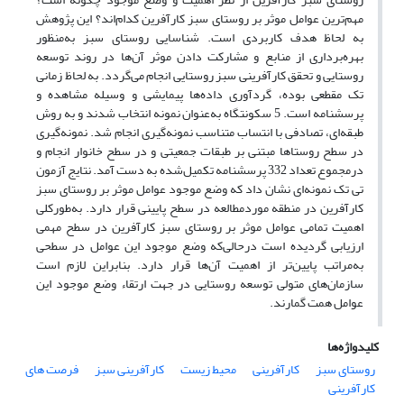
مهم‌ترین عوامل موثر بر روستای سبز کارآفرین کدام‌اند؟ این پژوهش
به لحاظ هدف کاربردی است. شناسایی روستای سبز به‌منظور
بهره‌برداری از منابع و مشارکت دادن موثر آن‌ها در روند توسعه
روستایی و تحقق کارآفرینی سبز روستایی انجام می‌گردد. به لحاظ زمانی
تک مقطعی بوده، گردآوری داده‌ها پیمایشی و وسیله مشاهده و
پرسشنامه است. 5 سکونتگاه به‌عنوان نمونه انتخاب شدند و به روش
طبقه‌ای، تصادفی با انتساب متناسب نمونه‌گیری انجام شد. نمونه‌گیری
در سطح روستاها مبتنی بر طبقات جمعیتی و در سطح خانوار انجام و
درمجموع تعداد 332 پرسشنامه تکمیل‌شده به دست آمد. نتایج آزمون
تی تک نمونه‌ای نشان داد که وضع موجود عوامل موثر بر روستای سبز
کارآفرین در منطقه موردمطالعه در سطح پایینی قرار دارد. به‌طورکلی
اهمیت تمامی عوامل موثر بر روستای سبز کارآفرین در سطح مهمی
ارزیابی گردیده است درحالی‌که وضع موجود این عوامل در سطحی
به‌مراتب پایین‌تر از اهمیت آن‌ها قرار دارد. بنابراین لازم است
سازمان‌های متولی توسعه روستایی در جهت ارتقاء وضع موجود این
عوامل همت گمارند.
کلیدواژه‌ها
روستای سبز
کارآفرینی
محیط زیست
کارآفرینی سبز
فرصت های
کارآفرینی