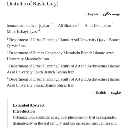
Distict 5 of Rasht City)
نویسندگان
English
1
2
3
homa mashoudi sani joybari
Ali Shakoor
Amir Delmanian
4
Milad Babayi elyasi
1
Department of Urban Planning, Islamic Azad University, Qazvin Branch,
Qazvin, Iran
2
Department of Human Geography, Marodasht Branch, Islamic Azad
University, Marodasht, Iran
3
Department of Urban Planning, Faculty of Art and Architecture, Islamic
Azad University, South Branch, Tehran, Iran
4
Department of Urban Planning, Faculty of Art and Architecture, Islamic
Azad University, Shiraz Branch, Shiraz, Iran
چکیده
English
Extended Abstract
Introduction
Urbanization is considered a global phenomenon that has expanded
dramatically in the last century and has increased inequalities and