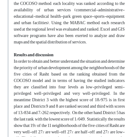
the COCOSO method, each locality was ranked according to the
availability of urban services (commercial-administrative-
educational-medical, health-park, green space-sports-equipment,
and urban facilities). Using the MABAC method, each research
used at the regional level was evaluated and ranked. Excel and GIS
software programs have also been exerted to analyze and draw
maps and the spatial distribution of services.
Results and discussion
In order to obtain and better understand the situation and determine
the priority of urban development among the neighborhoods of the
five cities of Rasht, based on the ranking obtained from the
COCOSO model and in terms of having the studied indicators,
they are classified into four levels as low-privileged, semi-
privileged, well-privileged, and very well-privileged. In the
meantime, District 3, with the highest score of 18/975, is in first
place, and Districts 9 and 8 are ranked second and third with scores
of 13/834 and 7/262, respectively. On the other hand, District 5 has
the last rank, with the lowest score of 1/049. Statistically, the results
show that 19% of the 11 neighborhoods of the five cities of Rasht are
very well-off, 27% are well-off, 27% are half-off, and 27% are low-