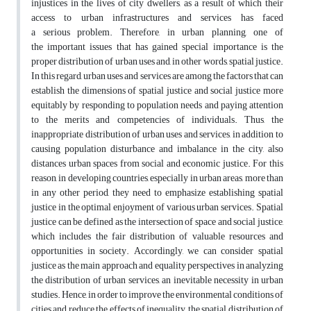
injustices in the lives of city dwellers, as a result of which their
access to urban infrastructures and services has faced
a serious problem. Therefore, in urban planning, one of
the important issues that has gained special importance is the
proper distribution of urban uses and, in other words, spatial justice.
In this regard, urban uses and services are among the factors that can
establish the dimensions of spatial justice and social justice more
equitably by responding to population needs and paying attention
to the merits and competencies of individuals. Thus, the
inappropriate distribution of urban uses and services, in addition to
causing population disturbance and imbalance in the city, also
distances urban spaces from social and economic justice. For this
reason, in developing countries, especially in urban areas, more than
in any other period, they need to emphasize establishing spatial
justice in the optimal enjoyment of various urban services. Spatial
justice can be defined as the intersection of space and social justice,
which includes the fair distribution of valuable resources and
opportunities in society. Accordingly, we can consider spatial
justice as the main approach and equality perspectives in analyzing
the distribution of urban services, an inevitable necessity in urban
studies. Hence, in order to improve the environmental conditions of
cities and reduce the effects of inequality, the spatial distribution of