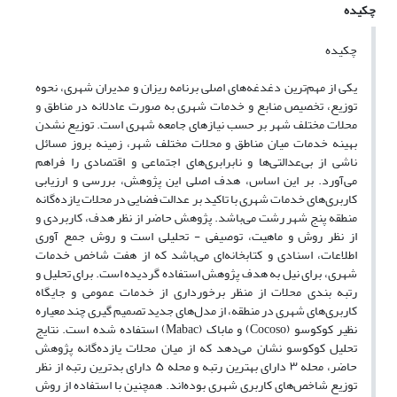
چکیده
چکیده
یکی از مهم‌ترین دغدغه‌های اصلی برنامه‌ ریزان و مدیران شهری، نحوه
توزیع، تخصیص منابع و خدمات شهری به صورت عادلانه در مناطق و
محلات مختلف شهر بر حسب نیازهای جامعه شهری است. توزیع نشدن
بهینه خدمات میان مناطق و محلات مختلف شهر، زمینه بروز مسائل
ناشی از بی‌عدالتی‌ها و نابرابری‌های اجتماعی و اقتصادی را فراهم
می‌آورد. بر این اساس، هدف اصلی این پژوهش، بررسی و ارزیابی
کاربری‌های خدمات شهری با تاکید بر عدالت فضایی در محلات یازده‌گانه
منطقه پنج شهر رشت می‌باشد. پژوهش حاضر از نظر هدف، کاربردی و
از نظر روش و ماهیت، توصیفی - تحلیلی است و روش جمع آوری
اطلاعات، اسنادی و کتابخانه‌ای می‌باشد که از هفت شاخص خدمات
شهری، برای نیل به هدف پژوهش استفاده گردیده است. برای تحلیل و
رتبه بندی محلات از منظر برخورداری از خدمات عمومی و جایگاه
کاربری‌های شهری در منطقه، از مدل‌های جدید تصمیم گیری چند معیاره
نظیر کوکوسو (Cocoso) و ماباک (Mabac) استفاده شده است. نتایج
تحلیل کوکوسو نشان می‌دهد که از میان محلات یازده‌گانه پژوهش
حاضر، محله ۳ دارای بهترین رتبه و محله ۵ دارای بدترین رتبه از نظر
توزیع شاخص‌های کاربری شهری بوده‌‌اند. همچنین با استفاده از روش