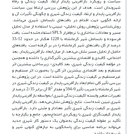
سیاست و رویکرد بازآفرینی پایدار ارتقاء کیفیت زندگی و رفاه
شهروندان است. هدف از این پژوهش بررسی ارتباط بین سیاست
بازآفرینی پایدار و ارتقاء کیفیت زندگی شهری و چگونگی تأثیرات آن و
ارائه الگویی جهت اقدام در بافت‌های نابسامان شهری می‌باشد.
روش‌شناسی پژوهش روش تحلیلی- تبیینی با استفاده از مدل تحلیل
مسیر و معادلات ساختاری با نرم‌افزار SPLS استفاده‌شده است. بافت
فرسوده و نابسامان شهر کرمانشاه با 1228 هکتار در حدود 33/12
درصد از کل بافت‌های شهر کرمانشاه را در بر گرفته است. یافته‌های
حاصل از تحلیل مسیر نشان می‌دهد، از میان ابعاد بازآفرینی پایدار، بعد
اجتماعی، کالبدی و اقتصادی بیشترین تأثیرگذاری را داشته و همچنین
در مؤلفه کیفیت زندگی شهری، بعد کالبدی- زیرساختی بیشترین اثر
مستقیم و بعد اقتصادی بیشترین اثر کلی را به‌صورت اثر مستقیم و
غیرمستقیم بر کیفیت زندگی شهری داشته است. در این پژوهش به
بررسی تأثیر کلی تمام ابعاد بازآفرینی پایدار بر کیفیت زندگی شهری در
2
شهر کرمانشاه با ضریب تأثیر 594/0 و مقدار R
آن برابر 2/35 درصد از
تغییرات متغیر وابسته (کیفیت زندگی شهری) به‌واسطه بازآفرینی پایدار
شهری تبیین شده است. نتایج پژوهش نشان می‌دهد، بازآفرینی پایدار
شهری بر کیفیت زندگی شهری تأثیر معنادار و مثبتی دارد. بازآفرینی
پایدار کیفیت‌گرای شهری با رویکردی اجتماع‌محور، جامع و یکپارچه با
تأکید بر مقوله کیفیت زندگی به‌عنوان یک دستور کار شهری جدید
می‌تواند برنامه مناسبی برای پاسخگویی به نیازهای کنونی شهر و
شهروندان باشند.