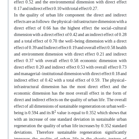
effect 0.52, and the environmental dimension with direct effect
0.17 and indirect effect 0.10 with total effect 0.27.
In the quality of urban life component, the direct and indirect
effects are as follows: the physical-infrastructure dimension with a
direct effect of 0.66 has the highest effect, the social-cultural
dimension with a direct effect of 0.42 and an indirect effect of 0.28
and a total effect of 0.70, the well-being dimension with a direct
effect of 0.39 and Indirect effect 0.19 and overall effect 0.58, health
and environment dimension with direct effect 0.21 and indirect
effect 0.37 with overall effect 0.58, economic dimension with
direct effect 0.20 and indirect effect 0.53 with overall effect 0.73
and managerial-institutional dimension with direct effect 0.18 and
indirect effect of 0.42 with a total effect of 0.59. The physical-
infrastructural dimension has the most direct effect, and the
economic dimension has the most overall effect in the form of
direct and indirect effects on the quality of urban life. The overall
effect of all dimensions of sustainable regeneration on urban well-
2
being is 0.594, and its R
value is equal to 0.352, which shows that
with an increase of one standard deviation in sustainable urban
regeneration, the quality of urban life increases by 0.352 standard
deviations. Therefore, sustainable regeneration significantly
improves the quality of urban life in the chaotic texture of