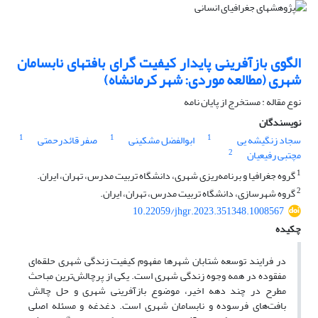
الگوی بازآفرینی پایدار کیفیت‏ گرای بافت‏های نابسامان
شهری (مطالعه موردی: شهر کرمانشاه)
نوع مقاله : مستخرج از پایان نامه
نویسندگان
1
1
1
سجاد زنگیشه‏ یی
ابوالفضل مشکینی
صفر قائدرحمتی
2
مچتبی رفیعیان
1
گروه جغرافیا و برنامه‌ریزی شهری، دانشگاه تربیت مدرس، تهران، ایران.
2
گروه شهرسازی، دانشگاه تربیت مدرس، تهران، ایران.
10.22059/jhgr.2023.351348.1008567
چکیده
در فرایند توسعه شتابان شهرها مفهوم کیفیت زندگی شهری حلقه‌ای
مفقوده در همه وجوه زندگی شهری است. یکی از پرچالش‌ترین مباحث
مطرح در چند دهه اخیر، موضوع بازآفرینی شهری و حل چالش
بافت‌های فرسوده و نابسامان شهری است. دغدغه و مسئله اصلی