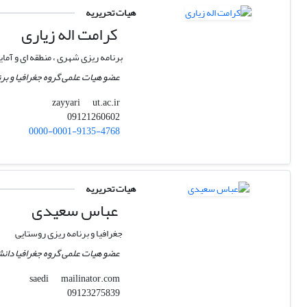
هیات تحریریه
کرامت اله زیاری
برنامه ریزی شهری ، منطقه ای و آ
عضو هیات علمی گروه جغرافیا و بر
ut.ac.ir
zayyari
09121260602
0000-0001-9135-4768
هیات تحریریه
عباس سعیدی
جغرافیا و برنامه ریزی روستایی
عضو هیات علمی گروه جغرافیا دان
mailinator.com
saedi
09123275839