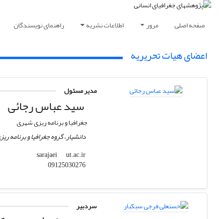
صفحه اصلی
مرور
اطلاعات نشریه
راهنمای نویسندگان
اعضای هیات تحریریه
مدیر مسئول
سید عباس رجائی
جغرافیا و برنامه ریزی شهری
دانشیار، گروه جغرافیا و برنامه ر
ut.ac.ir
sarajaei
09125030276
سردبیر