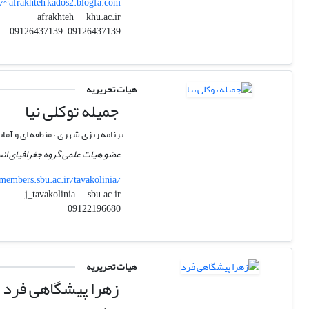
r/~afrakhteh kados2.blogfa.com
khu.ac.ir
afrakhteh
09126437139-09126437139
هیات تحریریه
جمیله توکلی نیا
برنامه ریزی شهری ، منطقه ای و آ
عضو هیات علمی گروه جغرافیای ان
members.sbu.ac.ir/tavakolinia/
sbu.ac.ir
j_tavakolinia
09122196680
هیات تحریریه
زهرا پیشگاهی فرد