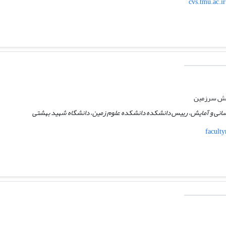
cvs.tmu.ac.i
مایش سرزمین
سانی و آمایش، رییس دانشکده دانشکده علوم زمین، دانشگاه شهید بهشتی
faculty