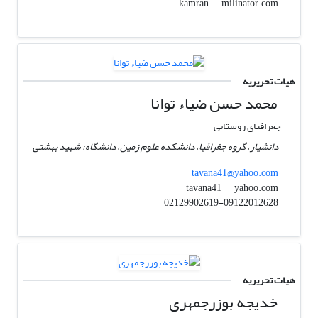
milinator.com
kamran
هیات تحریریه
محمد حسن ضیاء توانا
جغرافیای روستایی
دانشیار، گروه جغرافیا، دانشکده علوم زمین، دانشگاه: شهید بهشتى
tavana41@yahoo.com
yahoo.com
tavana41
02129902619-09122012628
هیات تحریریه
خدیجه بوزرجمهری