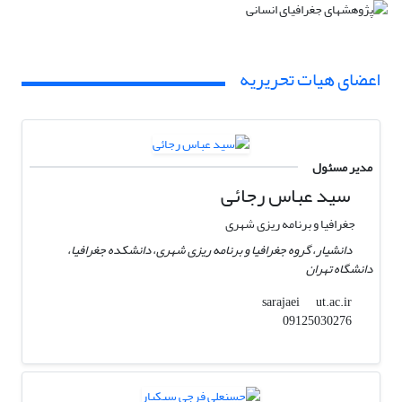
اعضای هیات تحریریه
مدیر مسئول
سید عباس رجائی
جغرافیا و برنامه ریزی شهری
دانشیار، گروه جغرافیا و برنامه ریزی شهری، دانشکده جغرافیا،
دانشگاه تهران
ut.ac.ir
sarajaei
09125030276