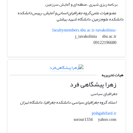
برنامه ریزی شهری ، منطقه ای و آمایش سرزمین
عضو هیات علمی گروه جغرافیای انسانی و آمایش، رییس دانشکده
دانشکده علوم زمین، دانشگاه شهید بهشتی
facultymembers.sbu.ac.ir/tavakolinia/
sbu.ac.ir
j_tavakolinia
09122196680
هیات تحریریه
زهرا پیشگاهی فرد
جغرافیای سیاسی
استاد گروه جغرافیای سیاسی، دانشکده جغرافیا، دانشگاه تهران
pishgahifard.ir
yahoo.com
sorour1334