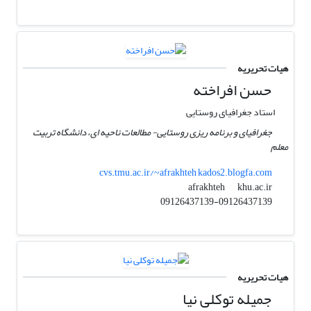
هیات تحریریه
حسن افراخته
استاد جغرافیای روستایی
جغرافیای و برنامه ریزی روستایی- مطالعات ناحیه ای، دانشگاه تربیت
معلم
cvs.tmu.ac.ir/~afrakhteh kados2.blogfa.com
khu.ac.ir
afrakhteh
09126437139-09126437139
هیات تحریریه
جمیله توکلی نیا