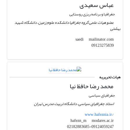
عباس سعیدی
جغرافیا و برنامه ریزی روستایی
عضو هیات علمی گروه جغرافیا دانشکده علوم زمین، دانشگاه شهید
بهشتی
mailinator.com
saedi
09123275839
هیات تحریریه
محمد رضا حافظ نیا
جغرافیای سیاسی
استاد جغرافیای سیاسی، دانشگاه تربیت مدرس تهران
www.hafeznia.ir/
modares.ac.ir
hafezn_m
02182883685-09124059247