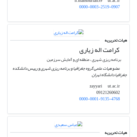
ut.ac.ir
h.mansourian59
0000-0003-2519-0907
هیات تحریریه
کرامت اله زیاری
برنامه ریزی شهری ، منطقه ای و آمایش سرزمین
عضو هیات علمی گروه جغرافیا و برنامه ریزی شهری و رییس دانشکده
جغرافیا دانشگاه تهران
ut.ac.ir
zayyari
09121260602
0000-0001-9135-4768
هیات تحریریه