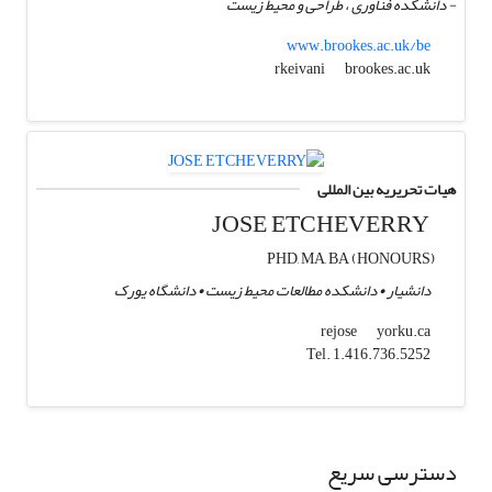
- دانشکده فناوری ، طراحی و محیط زیست
www.brookes.ac.uk/be
brookes.ac.uk
rkeivani
هیات تحریریه بین المللی
JOSE ETCHEVERRY
PHD, MA, BA (HONOURS)
دانشیار • دانشکده مطالعات محیط زیست • دانشگاه یورک
yorku.ca
rejose
Tel. 1.416.736.5252
دسترسی سریع