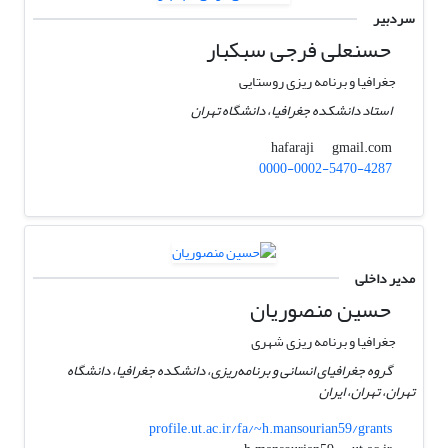
سردبیر
حسنعلی فرجی سبکبار
جغرافیا و برنامه ریزی روستایی
استاد دانشکده جغرافیا، دانشگاه تهران
gmail.com
hafaraji
0000-0002-5470-4287
مدیر داخلی
حسین منصوریان
جغرافیا و برنامه ریزی شهری
گروه جغرافیای انسانی و برنامه‌ریزی، دانشکده جغرافیا، دانشگاه
تهران، تهران، ایران
profile.ut.ac.ir/fa/~h.mansourian59/grants