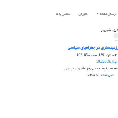
ارسال مقاله
داوران
تماس با ما
ری، شهریار
85-102
10.22059/jhgr
محمد رئوف حیدری فر، شهریار حیدری
اصل مقاله
285.5 K