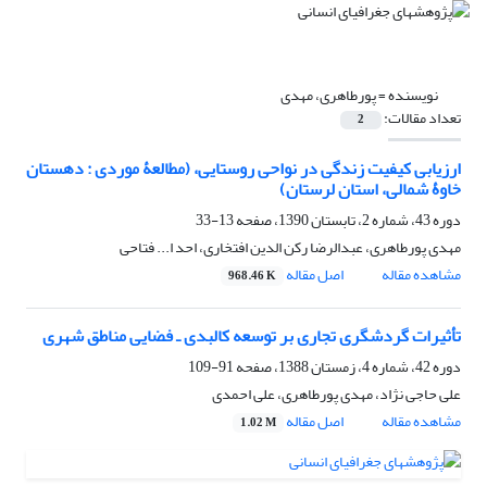
نویسنده =
پورطاهری، مهدی
تعداد مقالات:
2
ارزیابی کیفیت زندگی در نواحی روستایی، (مطالعۀ موردی : دهستان
خاوۀ شمالی، استان لرستان)
دوره 43، شماره 2، تابستان 1390، صفحه
13-33
مهدی پورطاهری، عبدالرضا رکن الدین افتخاری، احد ا... فتاحی
مشاهده مقاله
اصل مقاله
968.46 K
تأثیرات گردشگری تجاری بر توسعه کالبدی ـ فضایی مناطق شهری
دوره 42، شماره 4، زمستان 1388، صفحه
91-109
علی حاجی نژاد، مهدی پورطاهری، علی احمدی
مشاهده مقاله
اصل مقاله
1.02 M