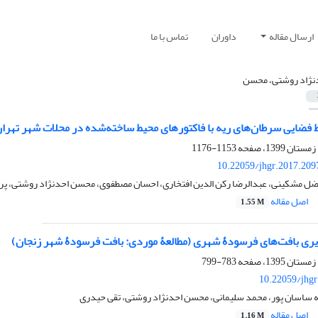
ارسال مقاله
داوران
تماس با ما
نژاد روشتی، محسن
ط فضایی سرطان‌‌های ریه با فاکتورهای محیط ساخته‌‌شده در محلات شهر تهرا
1153-1176
10.22059/jhgr.2017.209
فضل مشکینی، عبدالرضا رکن الدین افتخاری، احسان مصطفوی، محسن احدنژاد روشتی، پر
اصل مقاله
1.55 M
ری بافت‌های فرسودۀ شهری (مطالعۀ موردی: بافت فرسودۀ شهر زنجان)
783-799
10.22059/jhgr
ه ساسان پور، محمد سلیمانی، محسن احدنژاد روشتی، تقی حیدری
اصل مقاله
1.16 M