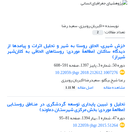
نویسنده =
اکبریان رونیزی، سعید رضا
تعداد مقالات:
2
خزش شهری، الحاق روستا به شهر و تحلیل اثرات و پیامدها از
دیدگاه ساکنان (مطالعۀ موردی: روستاهای الحاقی به کلان‌شهر
شیراز)
دوره 50، شماره 3، پاییز 1397، صفحه
591-608
10.22059/jhgr.2018.212612.1007276
رعنا شیخ بیگلو، سعیدرضا اکبریان رونیزی
مشاهده مقاله
اصل مقاله
1.11 M
تحلیل و تبیین پایداری توسعه گردشگری در منـاطق روستـایی
(مطالعۀ موردی: بخش مرکزی شهرستـان دماوند)
دوره 47، شماره 1، بهار 1394، صفحه
81-95
10.22059/jhgr.2015.51264