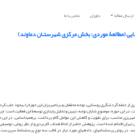
ارسال مقاله
داوران
تماس با ما
ایی (مطالعۀ موردی: بخش مرکزی شهرستـان دماوند)
ری از جمله گردشگری­ روستایی، توجه محققان و برنامه­­ریزان این حوزه را به­خود جلب ک
 در این حوزه، موضوع شایان توجه، تبیین و تحلیل پایداری توسعة این فعالیت است؛ چراک
امه­­ریزی مناسب، برای تقویت و کاهش این عوامل گام برداشت. برهمین­اساس، در این مقا
هران اقدام شده­ است. پژوهش حاضر از لحاظ هدف، کاربردی و از نظر روش، توصیفی-
 شد. در روش پرسشنامه­ای­، داده­های مورد نیاز در قالب سه نوع پرسشنامة سرپرست خ