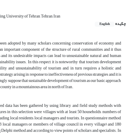
g, University of Tehran, Tehran, Iran
چکیده
English
ve been adopted by many scholars concerning conservation of economy and
 an important component of the structure of rural communities and it thus
s and its undesirable impacts can lead to unsustainable natural and human
ainability issues. In this respect, it is noteworthy that tourism development
ility and unsustainability of tourism and, in turn, requires a holistic and
ategy arising in response to ineffectiveness of previous strategies and it is
gly, suppose that sustainable development of tourism as our basic approach,
 county in a mountainous area in north of Iran.
ired data has been gathered by using library and field study methods with
ures in this selection were villages with at least 50 households, numbers of
cluding local residents, local managers and tourists. In questionnaire method,
(3 local managers or members of village council in every village) and 180
ng Delphi method and according to view points of scholars and specialists. In