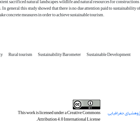
xtent, sacrificed natural landscapes, wildlife and natural resources for constructions
 In general, this study showed that there is no due attention paid to sustainability o
take concrete measures in order to achieve sustainable tourism.
ty
Rural tourism
Sustainability Barometer
Sustainable Development
This work is licensed under a
Creative Commons
.
Attribution 4.0 International License