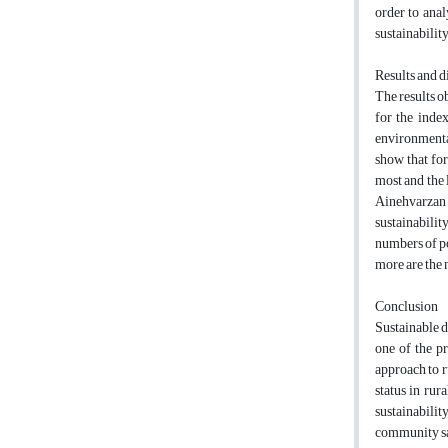
order to anal
sustainability
Results and d
The results o
for the inde
environmental
show that for
most and the 
Ainehvarzan 
sustainability
numbers of po
more are the 
Conclusion
Sustainable d
one of the pr
approach to r
status in rur
sustainabilit
community sat