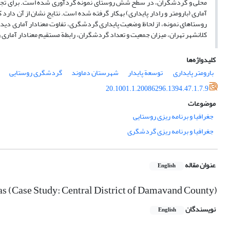
محلی و گردشگران، در سطح شش روستای نمونه گردآوری شده است. برای تجزیه و 
آماری (بارومتر و رادار پایداری) به­کار گرفته شده است. نتایج نشان از آن دا
روستاهای نمونه، از لحاظ وضعیت پایداری گردشگری، تفاوت معنادار آماری دیده 
کلان­شهر تهران، میزان جمعیت و تعداد گردشگران، رابطة مستقیم معنادار آماری 
کلیدواژه‌ها
بارومتر پایداری
‌ توسعة پایدار
شهرستان دماوند
گردشگری روستایی
20.1001.1.20086296.1394.47.1.7.9
موضوعات
جغرافیا و برنامه ریزی روستایی
جغرافیا و برنامه ریزی گردشگری
عنوان مقاله
English
as (Case Study: Central District of Damavand County)
نویسندگان
English