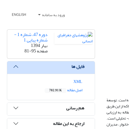
ورود به سامانه
ENGLISH
دوره 47، شماره 1 -
شماره پیاپی 1
بهار 1394
صفحه
81-95
فایل ها
XML
اصل مقاله
702.91 K
رده است. توسعة
ه از این طریق
هم رسانی
له به ارزیابی
 تحلیلی است.
ارجاع به این مقاله
انوار، مدیران