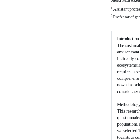
Saeed Reza Akba
1
Assistant profes
2
Professor of ge
Introduction
The sustaina
environment.
indirectly co
ecosystems in
requires asse
comprehensive
nowadays admi
consider asse
Methodolog
This research
questionnaire
populations, 
we selected 
tourists as o