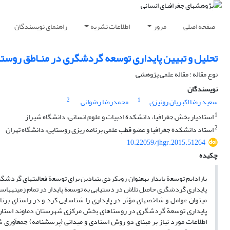
صفحه اصلی
مرور
اطلاعات نشریه
راهنمای نویسندگان
تحلیل و تبیین پایداری توسعه گردشگری در منـاطق روستـ
نوع مقاله : مقاله علمی پژوهشی
نویسندگان
2
1
سعید رضا اکبریان رونیزی
محمدرضا رضوانی
1
استادیار بخش جغرافیا، دانشکدة ادبیات و علوم انسانی، دانشگاه شیراز
2
استاد دانشکدة جغرافیا و عضو قطب علمی برنامه ریزی روستایی، دانشگاه تهران
10.22059/jhgr.2015.51264
چکیده
پارادایم توسعة پایدار به­عنوان رویکردی بنیادین برای توسعة فعالیت­های گردشگ
پایداری گردشگری حاصل تلاش در دستیابی به توسعة پایدار در تمام زمینه­هاست.
می­­توان عوامل و شاخص­­های مؤثر در پایداری را شناسایی کرد و در راستای برن
پایداری توسعة­ گردشگری در روستاهای بخش مرکزی شهرستان دماوند استان ت
اطلاعات مورد نیاز بر مبنای دو روش اسنادی و میدانی (پرسشنامه) جمع­آوری