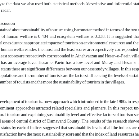
yze the data, we also used both statistical methods (descriptive and inferential st
 radar.
iscussion
btained about sustainability of tourism using barometer method in terms of the tw
x of human welfare is 0.404 and ecosystem welfare is 0.338. It is suggested that
 ones due to inappropriate impacts of tourism on environmental resources and their 
 human welfare index, the most and the least scores are respectively corresponde
least scores are respectively corresponded in Ainehvarzan and Hesar-e-Paein villag
has an average level, Hesar-e-Paein has a low level and Meray and Hesar-e-Pa
 status, there are significant differences between our case study villages. In this re
pulations and the number of tourists are the factors influencing the levels of sustai
number of tourists and the more the sustainability of tourism in the villages.
evelopment of tourism is a new approach which introduced in the late 1980s in respo
ominent approaches attracted related specialists and planners. In this respect, un
ural tourism and explaining sustainability level and effective factors of tourism sust
al areas of central district of Damavand County. The results of the research showed 
y status by each of indices suggested that sustainability levels of all the indices a
isfaction have the most sustainability score and that the index of land resources has