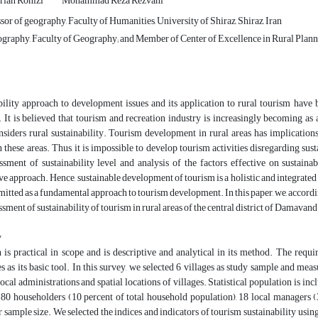
rian Ronizi
Mohammad Reza Rezvani
sor of geography, Faculty of Humanities, University of Shiraz, Shiraz, Iran
ography, Faculty of Geography; and Member of Center of Excellence in Rural Plannin
bility approach to development issues and its application to rural tourism ha
 It is believed that tourism and recreation industry is increasingly becoming as
nsiders rural sustainability. Tourism development in rural areas has implication
 these areas. Thus, it is impossible to develop tourism activities disregarding sust
ssment of sustainability level and analysis of the factors effective on sustainab
 approach. Hence, sustainable development of tourism is a holistic and integrated str
tted as a fundamental approach to tourism development. In this paper, we, accordin
ssment of sustainability of tourism in rural areas of the central district of Damavand
y
 is practical in scope and is descriptive and analytical in its method. The requ
s as its basic tool. In this survey, we selected 6 villages as study sample and meas
local administrations and spatial locations of villages. Statistical population is in
180 householders (10 percent of total household population), 18 local managers 
ur sample size. We selected the indices and indicators of tourism sustainability usi