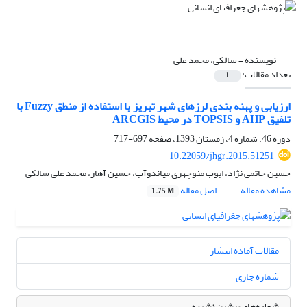
نویسنده =
سالکی، محمد علی
تعداد مقالات:
1
ارزیابی و پهنه بندی لرزهای شهر تبریز با استفاده از منطق Fuzzy با
تلفیق AHP و TOPSIS در محیط ARCGIS
دوره 46، شماره 4، زمستان 1393، صفحه
697-717
10.22059/jhgr.2015.51251
حسین حاتمی نژاد، ایوب منوچهری میاندوآب، حسین آهار، محمد علی سالکی
مشاهده مقاله
اصل مقاله
1.75 M
مقالات آماده انتشار
شماره جاری
شماره‌های پیشین نشریه