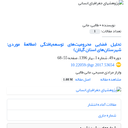
نویسنده =
طالبی، مانی
تعداد مقالات:
1
تحلیل فضایی محرومیت‌های توسعه‌یافتگی (مطالعۀ موردی:
شهرستان‌های استان گیلان)
دوره 49، شماره 1، بهار 1396، صفحه
55-68
10.22059/jhgr.2017.53654
واراز مرادی مسیحی، مانی طالبی
مشاهده مقاله
اصل مقاله
1.08 M
مقالات آماده انتشار
شماره جاری
شماره‌های پیشین نشریه