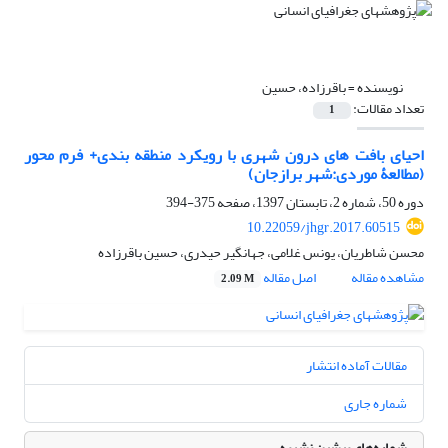
نویسنده =
باقرزاده، حسین
تعداد مقالات:
1
احیای بافت های درون شهری با رویکرد منطقه بندی+ فرم محور
(مطالعۀ موردی:شهر برازجان)
دوره 50، شماره 2، تابستان 1397، صفحه
375-394
10.22059/jhgr.2017.60515
محسن شاطریان، یونس غلامی، جهانگیر حیدری، حسین باقرزاده
مشاهده مقاله
اصل مقاله
2.09 M
مقالات آماده انتشار
شماره جاری
شماره‌های پیشین نشریه