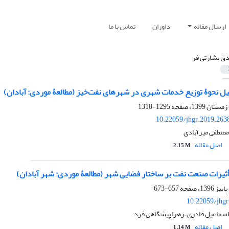
ارسال مقاله
داوران
تماس با ما
ق بشارتی فر
لیل نحوۀ توزیع خدمات شهری در شهرهای نفت‌خیز (مطالعۀ موردی: آبادان)
1295-1318
10.22059/jhgr.2019.263
مصطفی میرآبادی
اصل مقاله
2.15 M
أثیرات صنعت نفت بر ساختار فضایی شهر (مطالعۀ موردی: شهر آبادان)
657-673
10.22059/jhgr
اسماعیل قادری، زهرا پیشگاهی فرد
اصل مقاله
1.14 M