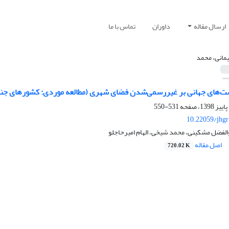
ارسال مقاله
داوران
تماس با ما
مانی، محمد
ست‌های جهانی بر غیررسمی‌شدن فضای شهری (مطالعه موردی: کشورهای جن
531-550
10.22059/jhgr
الفضل مشکینی، محمد شیخی، الهام امیرحاجلو
اصل مقاله
720.02 K