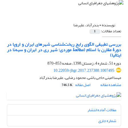
نویسنده =
بندرآباد، علیرضا
تعداد مقالات:
1
بررسی تطبیقی الگوی رایج ریخت‏‌شناسی شهرهای ایران و اروپا در
دورۀ مقارن با اسلام (مطالعۀ موردی: شهر ری در ایران و سیه‌نا در
ایتالیا)
دوره 51، شماره 4، زمستان 1398، صفحه
853-870
10.22059/jhgr.2017.237388.1007495
مهسا امینی حاجی باشی، محمود رضایی، علیرضا بندرآباد
مشاهده مقاله
اصل مقاله
746.5 K
مقالات آماده انتشار
شماره جاری