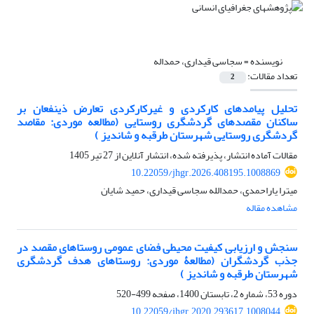
نویسنده =
سجاسی قیداری، حمداله
تعداد مقالات:
2
تحلیل پیامدهای کارکردی و غیرکارکردی تعارض ذینفعان بر
ساکنان مقصدهای گردشگری روستایی (مطالعه موردی: مقاصد
گردشگری روستایی شهرستان طرقبه و شاندیز )
مقالات آماده انتشار، پذیرفته شده، انتشار آنلاین از
27 تیر 1405
10.22059/jhgr.2026.408195.1008869
میترا یاراحمدی، حمدالله سجاسی قیداری، حمید شایان
مشاهده مقاله
سنجش و ارزیابی کیفیت محیطی فضای عمومی روستاهای مقصد در
جذب گردشگران (مطالعۀ موردی: روستاهای هدف گردشگری
شهرستان طرقبه و شاندیز )
دوره 53، شماره 2، تابستان 1400، صفحه
499-520
10.22059/jhgr.2020.293617.1008044