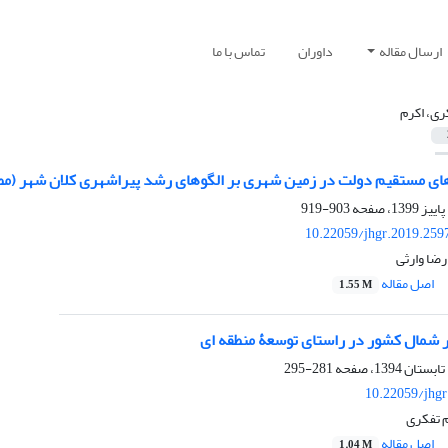
ارسال مقاله
داوران
تماس با ما
ری، اکرم
ای مستقیم دولت در زمین شهری بر الگوهای رشد پیراشهری کلان‏ شهر (م
903-919
10.22059/jhgr.2019.259
ضا وارثی
اصل مقاله
1.55 M
ر شمال کشور در راستای توسعۀ منطقه ای
281-295
10.22059/jhgr
 تفکری
اصل مقاله
1.04 M