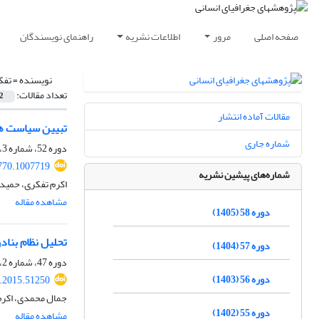
صفحه اصلی
مرور
اطلاعات نشریه
راهنمای نویسندگان
نویسنده =
تفک
تعداد مقالات:
2
مقالات آماده انتشار
تبیین سیاست ‏ه
شماره جاری
دوره 52، شماره 3، پاییز 1399، صفحه
770.1007719
شماره‌های پیشین نشریه
اکرم تفکری، حمیدر
مشاهده مقاله
دوره 58 (1405)
تحلیل نظام بناد
دوره 57 (1404)
دوره 47، شماره 2، تابستان 1394، صفحه
دوره 56 (1403)
.2015.51250
جمال محمدی، اکرم
دوره 55 (1402)
مشاهده مقاله