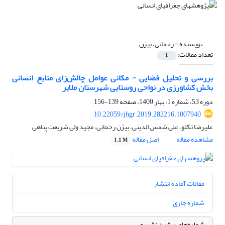
نویسنده =
رحمانی، بیژن
تعداد مقالات:
1
بررسی و تحلیل فضایی - مکانی عوامل چالش‌زای منابع انسانی
بخش کشاورزی در نواحی روستایی شهرستان ملایر
دوره 53، شماره 1، بهار 1400، صفحه
139-156
10.22059/jhgr.2019.282216.1007940
علیرضا تکلو، علی شمس الدینی، بیژن رحمانی، مجید ولی شریعت پناهی
مشاهده مقاله
اصل مقاله
1.1 M
مقالات آماده انتشار
شماره جاری
شماره‌های پیشین نشریه