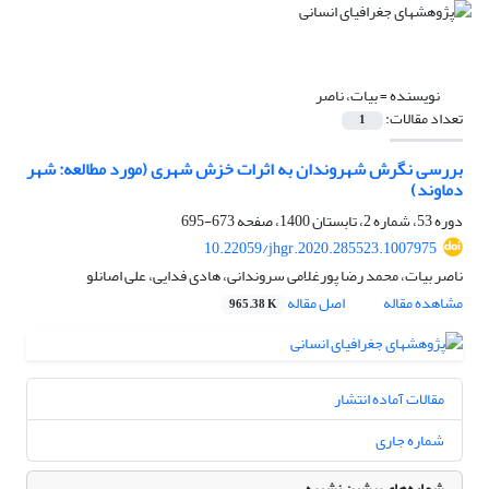
نویسنده =
بیات، ناصر
تعداد مقالات:
1
بررسی نگرش شهروندان به اثرات خزش شهری (مورد مطالعه: شهر
دماوند)
دوره 53، شماره 2، تابستان 1400، صفحه
673-695
10.22059/jhgr.2020.285523.1007975
ناصر بیات، محمد رضا پورغلامی سروندانی، هادی فدایی، علی اصانلو
مشاهده مقاله
اصل مقاله
965.38 K
مقالات آماده انتشار
شماره جاری
شماره‌های پیشین نشریه