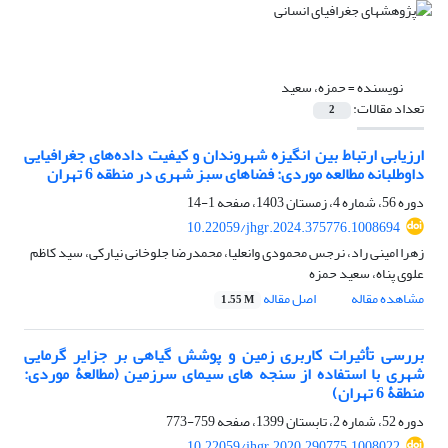
نویسنده =
حمزه، سعید
تعداد مقالات:
2
ارزیابی ارتباط بین انگیزه شهروندان و کیفیت داده‌های جغرافیایی
داوطلبانه مطالعه موردی: فضاهای سبز شهری در منطقه 6 تهران
دوره 56، شماره 4، زمستان 1403، صفحه
1-14
10.22059/jhgr.2024.375776.1008694
زهرا امینی راد، نرجس محمودی وانعلیا، محمدرضا جلوخانی نیارکی، سید کاظم
علوی پناه، سعید حمزه
مشاهده مقاله
اصل مقاله
1.55 M
بررسی تأثیرات کاربری زمین و پوشش گیاهی بر جزایر گرمایی
شهری با استفاده از سنجه‏ های سیمای سرزمین (مطالعۀ موردی:
منطقۀ 6 تهران)
دوره 52، شماره 2، تابستان 1399، صفحه
759-773
10.22059/jhgr.2020.290775.1008022