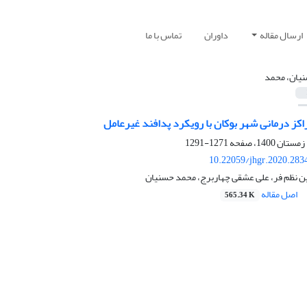
ارسال مقاله
داوران
تماس با ما
یان، محمد
کز درمانی شهر بوکان با رویکرد پدافند غیرعامل
1271-1291
10.22059/jhgr.2020.283
 نظم فر، علی عشقی چهاربرج، محمد حسنیان
اصل مقاله
565.34 K