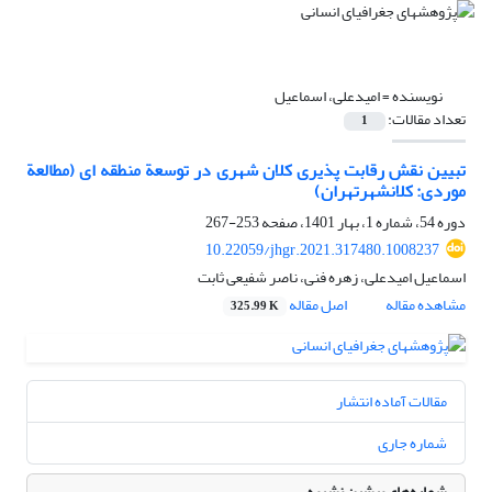
نویسنده =
امیدعلی، اسماعیل
تعداد مقالات:
1
تبیین نقش رقابت‏ پذیری کلان‏ شهری در توسعة منطقه ‏ای (مطالعة
موردی: کلان‏شهرتهران)
دوره 54، شماره 1، بهار 1401، صفحه
253-267
10.22059/jhgr.2021.317480.1008237
اسماعیل امیدعلی، زهره فنی، ناصر شفیعی ثابت
مشاهده مقاله
اصل مقاله
325.99 K
مقالات آماده انتشار
شماره جاری
شماره‌های پیشین نشریه