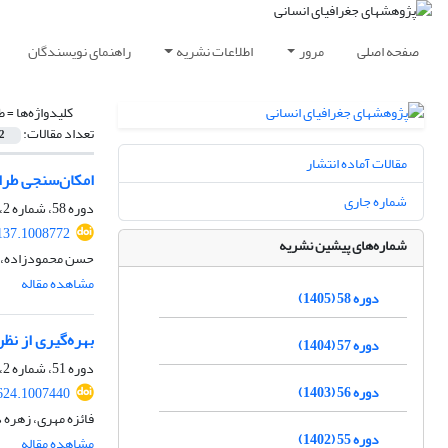
صفحه اصلی
مرور
اطلاعات نشریه
راهنمای نویسندگان
کلیدواژه‌ها =
ط
تعداد مقالات:
2
مقالات آماده انتشار
امکان‌سنجی طراح
شماره جاری
دوره 58، شماره 2، بهار 1405، صفحه
137.1008772
شماره‌های پیشین نشریه
حسن محمودزاده، فی
مشاهده مقاله
دوره 58 (1405)
بهره‌گیری از ن
دوره 57 (1404)
دوره 51، شماره 2، تابستان 1398، صفحه
دوره 56 (1403)
624.1007440
فائزه مهری، زهره 
دوره 55 (1402)
مشاهده مقاله