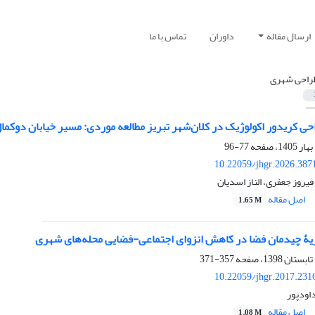
ارسال مقاله
داوران
تماس با ما
راحی شهری
ی کریدور اکولوژیک در کلان‌شهر تبریز مطالعه موردی: مسیر خیابان دوکما
77-96
10.22059/jhgr.2026.387
روز جعفری، الناز اسدیان
اصل مقاله
1.65 M
ظریۀ چیدمان فضا در کاهش انزوای اجتماعی-فضایی محله‌های شهری
357-371
10.22059/jhgr.2017.231
داودپور
اصل مقاله
1.08 M