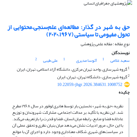
حق به شهر در گذار: مطالعه‌ای علم‌سنجی–محتوایی از
تحول مفهومی تا سیاستی (۱۹۶۷–۲۰۲۰)
نوع مقاله : مقاله علمی پژوهشی
نویسندگان
2
1
1
سعید غلامی
آتوسا مدیری
علی طیبی
1
گروه شهرسازی، واحد تهران مرکزی، دانشگاه آزاد اسلامی، تهران، ایران
2
گروه شهرسازی، دانشگاه تهران، تهران، ایران
10.22059/jhgr.2026.384631.1008752
چکیده
نظریه «حق به شهر» نخستین بار توسط هانری لوفور در سال ۱۹۶۸ مطرح
شد. این نظریه با تأکید بر عدالت اجتماعی، مشارکت شهروندان و توزیع
عادلانه فضا و منابع، رابطه میان انسان، فضا و قدرت را بازتعریف می‌کند.
با این حال، مرور ادبیات نشان می‌دهد میان بنیان نظری و تحقق عملی آن
در سیاست‌های شهری شکاف معناداری وجود دارد و اجرای آن با موانع