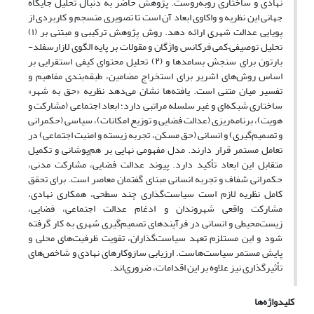
نهادی و ساختاری روبه‌روست. پژوهش حاضر به دنبال تحلیل جایگاه
جهانی این نظریه و واکاوی ابعاد آن است تا تصویری منسجم و کاربردی از
پویایی عدالت شهری ارائه دهد. روش پژوهش ترکیبی و مبتنی بر (۱)
تحلیل توصیفی–کمی فرکانس واژگان و مقولات بر پایه الگوی لازارسفلد-
بارتون برای سنجش بسامدها و (۲) تحلیل محتوای کیفی استقرایی بر
اساس روش‌های اشریر برای استخراج مضامین، طبقه‌بندی مفاهیم و
تفسیر میان متنی است. یافته‌ها نشان می‌دهد نظریه «حق به شهر»
ساختاری شبکه‌ای و غیر سلسله مراتبی دارد؛ ابعاد اجتماعی (مشارکت و
هویت)، برنامه‌ریزی (عدالت فضایی و توزیع امکانات)، سیاسی (حکمرانی
و تصمیم‌گیری) و انسانی (حق مسکن، تجربه زیسته و امنیت اجتماعی) در
تعامل مستمر قرار دارند. مدل مفهومی نهایی بر هم‌پوشانی و تکمیل
متقابل این ابعاد تأکید دارد. پیوند عدالت فضایی، مشارکت مدنی،
حکمرانی شفاف و تجربه انسانی مبنای گفتمان معاصر است. برای تحقق
کامل نظریه لازم است سیاست‌گذاری چند سطحی، همکاری نهادی،
مشارکت واقعی شهروندان و ادغام عدالت اجتماعی، فضایی،
زیست‌محیطی و انسانی در فرآیندهای تصمیم‌گیری شهری به کار گرفته
شود و این مستلزم تعهد سیاست‌گذاران، تقویت ظرفیت‌های محلی و
پایش مستمر سیاست‌هاست. ارزیابی سازوکارهای نهادی و شاخص‌های
تأثیرگذاری نیز علاوه بر این اقدامات، ضروری‌اند.
کلیدواژه‌ها