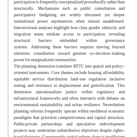
participation is frequently conceptualized procedurally rather than
structurally. Mechanisms such as public consultation and
participatory budgeting are widely discussed, yet deeper
institutional power asymmetries often remain unaddressed.
Intersectional analyses highlight how class, gender, ethnicity, and
migration status mediate access to participation, revealing
structural barriers embedded within governance
systems. Addressing these barriers requires moving beyond
tokenistic consultation toward genuine co-decision-making
power for marginalized communities.
The planning dimension translates RTTC into spatial and policy-
oriented instruments. Core themes include housing affordability,
equitable service distribution, land-use regulation, inclusive
zoning, and resistance to displacement and gentrification. This
dimension operationalizes justice within regulatory and
infrastructural frameworks and often intersects with debates on
environmental sustainability and urban resilience. Nevertheless,
planning reforms frequently operate within neoliberal economic
paradigms that prioritize competitiveness and capital attraction.
Public–private partnerships and speculative redevelopment
projects may undermine redistributive objectives despite rights-
based discourse. Consequently, spatial reform alone is insufficient