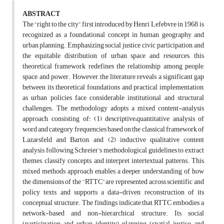
ABSTRACT
The “right to the city”, first introduced by Henri Lefebvre in 1968, is
recognized as a foundational concept in human geography and
urban planning. Emphasizing social justice, civic participation, and
the equitable distribution of urban space and resources, this
theoretical framework redefines the relationship among people,
space, and power. However, the literature reveals a significant gap
between its theoretical foundations and practical implementation,
as urban policies face considerable institutional and structural
challenges. The methodology adopts a mixed content-analysis
approach, consisting of: (1) descriptive–quantitative analysis of
word and category frequencies based on the classical framework of
Lazarsfeld and Barton, and (2) inductive qualitative content
analysis following Schreier’s methodological guidelines to extract
themes, classify concepts, and interpret intertextual patterns. This
mixed methods approach enables a deeper understanding of how
the dimensions of the “RTTC” are represented across scientific and
policy texts and supports a data-driven reconstruction of its
conceptual structure. The findings indicate that RTTC embodies a
network-based and non-hierarchical structure. Its social
(participation and urban identity), planning (spatial justice and