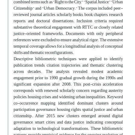
combined terms such as “Right to the City,” “Spatial Justice,” “Urban
Citizenship,” and “Urban Democracy.” The corpus included peer-
reviewed journal articles, scholarly books, book chapters, research
reports, and doctoral dissertations. Inclusion criteria required
substantive theoretical engagement with RTTC or closely related
justice-oriented frameworks. Documents with only peripheral
references were excluded to ensure analytical rigor. The extensive
temporal coverage allows for a longitudinal analysis of conceptual
shifts and thematic reconfigurations.
Descriptive bibliometric techniques were applied to identify
publication trends, citation trajectories, and thematic clustering
across decades. The analysis revealed modest academic
engagement prior to 1990, gradual growth during the 1990s, and
significant expansion after 2008. This post-crisis acceleration
corresponds with renewed scholarly concern regarding austerity
policies, housing crises, and widening urban inequalities. Keyword
co-occurrence mapping identified dominant clusters around
participation, governance, housing rights, spatial justice, and urban
citizenship. After 2015, new clusters emerged around digital
governance, smart cities, and data justice, indicating conceptual
adaptation to technological transformations. These bibliometric
patterns provide empirical evidence for the ongoing evolution of