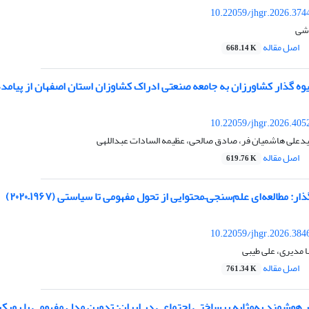
10.22059/jhgr.2026.374
شی
اصل مقاله
668.14 K
یوه گذار کشاورزان به جامعه صنعتی ادراک کشاوزان استان اصفهان از پیام
10.22059/jhgr.2026.405
دعلی هاشمیان فر، صادق صالحی، عظیمه السادات عبداللهی
اصل مقاله
619.76 K
: مطالعه‌ای علم‌سنجی–محتوایی از تحول مفهومی تا سیاستی (۱۹۶۷–۲۰۲۰)
10.22059/jhgr.2026.384
 مدیری، علی طیبی
اصل مقاله
761.34 K
هوشمند به‌مثابه برساختی اجتماعی در ایران: تدوین مدل مفهومی با رویکرد