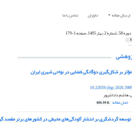
ارسال مقاله
داوران
تماس با ما
دوره 58، شماره 2، بهار 1405، صفحه 1-179
1
پژوهشی
مؤثر بر شکل‌گیری دوگانگی فضایی در نواحی شهری ایران
10.22059/jhgr.2026.398
ی، هاشم داداشپور
اصل مقاله
886.99 K
 توسعه گردشگری بر انتشار آلودگی‌های محیطی در کشورهای برتر مقصد 