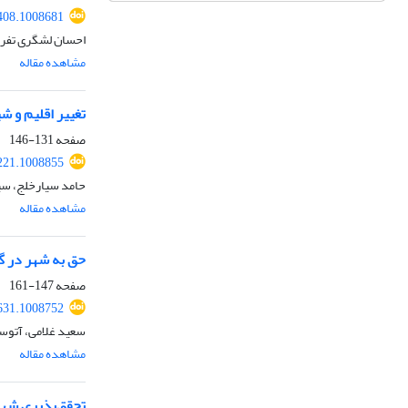
408.1008681
احسان لشگری تفر
مشاهده مقاله
تغییر اقلیم و ش
صفحه
131-146
221.1008855
حامد سیارخلج، سی
مشاهده مقاله
حق به شهر در گذار
صفحه
147-161
631.1008752
سعید غلامی، آتوسا
مشاهده مقاله
تحقق‌پذیری شهر 