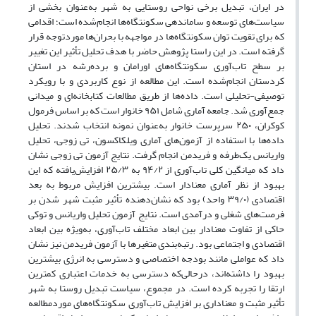
در ایران، تبدیل برخی نواحی روستایی به شهر به‌عنوان بخشی از
سیاست‌های توسعه و ساماندهی سکونتگاه‌ها انجام‌شده است؛ اقدامی
که برای تقویت توان سکونتگاه‌ها در مواجهه با بحران‌ها موردتوجه قرار
گرفته است. در این راستا پژوهش حاضر با هدف تحلیل تأثیر این تغییر
بر سطح تاب‌آوری سکونتگاه‌های اورامان و برده‌رشه در استان
کردستان انجام‌شده است. این مطالعه از نوع کاربردی و با رویکرد
توصیفی-تحلیلی است. داده‌ها از طریق مطالعات کتابخانه‌ای و میدانی
جمع‌آوری شد. جامعه آماری شامل ۹۵۱ خانوار است که بر اساس فرمول
کوکران، ۲۵۰ سرپرست خانوار به‌عنوان نمونه انتخاب شدند. تحلیل
داده‌ها با استفاده از آزمون‌های آماری ویلکاکسون، تی زوجی، تحلیل
واریانس یک‌طرفه و فریدمن انجام گرفت. نتایج آزمون تی زوجی نشان
داد که میانگین کلی تاب‌آوری از ۹۴/۲ به ۲۵/۳ افزایش‌یافته که این
بهبود از نظر آماری معنادار است. بیشترین افزایش مربوط به بعد
اقتصادی (۳۹/۰ واحد) بود که نشان‌دهنده تأثیر مثبت شهر شدن بر
فرصت‌های شغلی و درآمدی است. نتایج آزمون تحلیل واریانس و توکی
حاکی از تفاوت معنادار بین ابعاد مختلف تاب‌آوری، به‌ویژه بین ابعاد
اقتصادی و اجتماعی بود. رتبه‌بندی متغیرها با آزمون فریدمن نیز نشان
داد که عواملی مانند بودجه اختصاصی و دسترسی به انرژی بیشترین
بهبود را داشته‌اند، درحالی‌که دسترسی به خدمات اعتباری کمترین
ارتقا را تجربه کرده است. در مجموع، سیاست تبدیل روستا به شهر
تأثیر مثبت و معناداری بر افزایش تاب‌آوری سکونتگاه‌های موردمطالعه