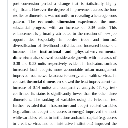
post-conversion period, a change that is statistically highly
significant. However, the degree of improvement across the four
resilience dimensions was not uniform, revealing a heterogeneous
pattern. The
economic
dimension
experienced the most
substantial progress, with an increase of 0.39 units. This
enhancement is primarily attributed to the creation of new job
opportunities (especially in border trade and tourism),
diversification of livelihood activities, and increased household
income. The
institutional and physical-environmental
dimensions
also showed considerable growth, with increases of
0.38 and 0.32 units, respectively, evident in indicators such as
increased local budgets, more accountable urban management,
improved road networks, access to energy, and health services. In
contrast, the
social dimension
showed the least improvement (an
increase of 0.14 units), and comparative analysis (Tukey test)
confirmed its status is significantly lower than the other three
dimensions. The ranking of variables using the Friedman test
further revealed that infrastructure and budget-related variables
(e.g., allocated budget and access to energy) improved the most,
while variables related to institutions and social capital (e.g., access
to credit services and administrative institutions) improved the