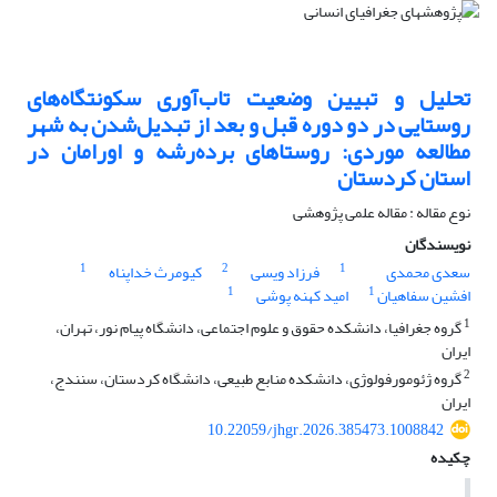
تحلیل و تبیین وضعیت تاب‌آوری سکونتگاه‌های
روستایی در دو دوره قبل و بعد از تبدیل‌شدن به شهر
مطالعه موردی: روستاهای برده‌رشه و اورامان در
استان کردستان
نوع مقاله : مقاله علمی پژوهشی
نویسندگان
1
2
1
سعدی محمدی
فرزاد ویسی
کیومرث خداپناه
1
1
افشین سفاهیان
امید کهنه پوشی
1
گروه جغرافیا، دانشکده حقوق و علوم اجتماعی، دانشگاه پیام نور، تهران،
ایران
2
گروه ژئومورفولوژی، دانشکده منابع طبیعی، دانشگاه کردستان، سنندج،
ایران
10.22059/jhgr.2026.385473.1008842
چکیده