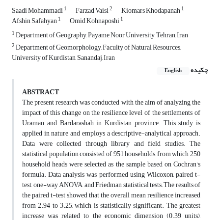
1
2
1
Saadi Mohammadi
Farzad Vaisi
Kiomars Khodapanah
1
1
Afshin Safahyan
Omid Kohnaposhi
1
Department of Geography, Payame Noor University, Tehran, Iran
2
Department of Geomorphology, Faculty of Natural Resources,
University of Kurdistan, Sanandaj, Iran
چکیده
English
ABSTRACT
The present research was conducted with the aim of analyzing the
impact of this change on the resilience level of the settlements of
Uraman and Bardarashah in Kurdistan province. This study is
applied in nature and employs a descriptive-analytical approach.
Data were collected through library and field studies. The
statistical population consisted of 951 households, from which 250
household heads were selected as the sample based on Cochran's
formula. Data analysis was performed using Wilcoxon, paired t-
test, one-way ANOVA, and Friedman statistical tests.The results of
the paired t-test showed that the overall mean resilience increased
from 2.94 to 3.25, which is statistically significant. The greatest
increase was related to the economic dimension (0.39 units),