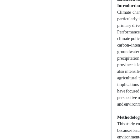
Introductio
Climate chan
particularly 
primary driv
Performance I
climate polic
carbon-intens
groundwater 
precipitation
province is l
also intensif
agricultural 
implications,
have focused 
perspective o
and environme
Methodolog
This study em
because it en
environmental