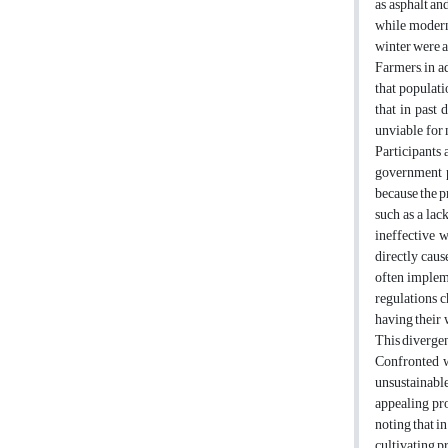
as asphalt an
while modern
winter were al
Farmers, in a
that populati
that in past
unviable for 
Participants 
government p
because the p
such as a lac
ineffective 
directly caus
often impleme
regulations c
having their 
This divergen
Confronted w
unsustainable
appealing pro
noting that i
cultivating 