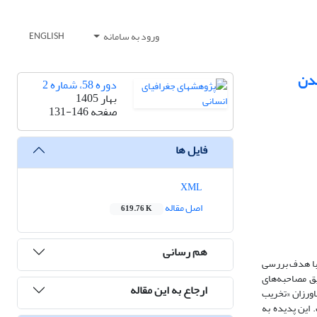
ورود به سامانه
ENGLISH
شدن
دوره 58، شماره 2
بهار 1405
صفحه
131-146
فایل ها
XML
اصل مقاله
619.76 K
هم رسانی
 با هدف بررسی
یق مصاحبه‌های
ارجاع به این مقاله
کشاورزان «تخریب
 این پدیده به