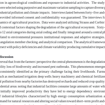
ion in agroecological conditions and exposure to industrial activities. The study a
were selected using purposive and maximum variation sampling to capture diverse pe
ndustrial pollution and climate impacts. Interviews lasted between forty-five and 
provided informed consent, and confidentiality was guaranteed. The interviews foc
mics of agricultural practices. Data were analyzed utilizing Strauss and Corbin'
d contextual factors shaping the degradation of the agricultural ecosystem. Sixty
o 12 axial categories during axial coding and, finally, integrated around a central
elated to environmental pressures, institutional responses, and adaptive strategie
angulation, member checking, and analytical comparison. The analytical framework
tersect with policy deficiencies and climate variability, producing cumulative impact
discussion
reveal that, from the farmers’ perspective, the central phenomenon is the degradation 
ility, loss of biodiversity, and increased pest outbreaks. This phenomenon emerged
 consistently identified as the primary challenge facing their livelihoods. Far
ch as mechanized irrigation, deep wells, heavy machinery, and chemical fertilize
l pollution from nearby factories has destroyed orchards and reduced crop quality.
idential areas, noting that industrial facilities consume large amounts of water whi
 initially improved productivity, they have led to energy dependency, environm
 industrial lifestyles, characterized by high energy consumption, urbanization,
mand for natural resources and altering social values toward short-term profit an