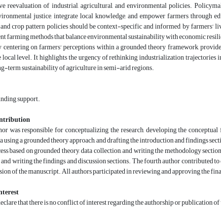
 reevaluation of industrial, agricultural, and environmental policies. Policymak
nvironmental justice, integrate local knowledge, and empower farmers through ed
nd crop pattern policies should be context-specific and informed by farmers' l
nt farming methods that balance environmental sustainability with economic resil
by centering on farmers' perceptions within a grounded theory framework, provid
he local level. It highlights the urgency of rethinking industrialization trajectories
ng-term sustainability of agriculture in semi-arid regions.
unding support.
ntribution
thor was responsible for conceptualizing the research, developing the conceptual
a using a grounded theory approach, and drafting the introduction and findings sectio
ess based on grounded theory, data collection, and writing the methodology section. 
and writing the findings and discussion sections. The fourth author contributed to da
ision of the manuscript. All authors participated in reviewing and approving the fin
nterest
clare that there is no conflict of interest regarding the authorship or publication of t