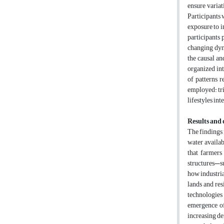
ensure variat
Participants 
exposure to i
participants 
changing dyna
the causal an
organized int
of patterns r
employed: tri
lifestyles in
Results and 
The findings 
water availab
that farmers
structures—su
how industria
lands and res
technologies
emergence of
increasing de