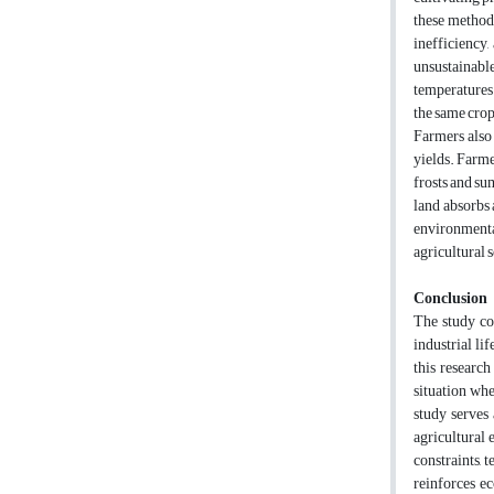
these methods
inefficiency
unsustainable
temperatures 
the same crop,
Farmers also 
yields. Farme
frosts and su
land absorbs
environmenta
agricultural s
Conclusion
The study co
industrial li
this researc
situation wh
study serves 
agricultural 
constraints, 
reinforces ec