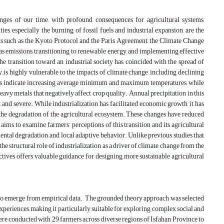
nges of our time, with profound consequences for agricultural systems,
es, especially the burning of fossil fuels and industrial expansion, are the
s such as the Kyoto Protocol and the Paris Agreement, the Climate Change
s emissions, transitioning to renewable energy, and implementing effective
 the transition toward an industrial society has coincided with the spread of
y, is highly vulnerable to the impacts of climate change, including declining
ends indicate increasing average minimum and maximum temperatures, while
heavy metals that negatively affect crop quality. Annual precipitation in this
and severe. While industrialization has facilitated economic growth, it has
o the degradation of the agricultural ecosystem. These changes have reduced
aims to examine farmers’ perceptions of this transition and its agricultural
ental degradation, and local adaptive behavior. Unlike previous studies that
e structural role of industrialization as a driver of climate change from the
ectives offers valuable guidance for designing more sustainable agricultural
s to emerge from empirical data. The grounded theory approach was selected
experiences, making it particularly suitable for exploring complex social and
e conducted with 29 farmers across diverse regions of Isfahan Province to