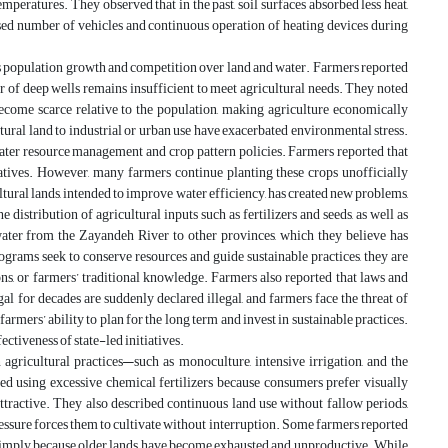
emperatures. They observed that in the past, soil surfaces absorbed less heat,
sed number of vehicles and continuous operation of heating devices during
h as population growth and competition over land and water. Farmers reported
r of deep wells remains insufficient to meet agricultural needs. They noted
become scarce relative to the population, making agriculture economically
ural land to industrial or urban use have exacerbated environmental stress.
water resource management and crop pattern policies. Farmers reported that
natives. However, many farmers continue planting these crops unofficially
tural lands, intended to improve water efficiency, has created new problems,
 distribution of agricultural inputs such as fertilizers and seeds, as well as
water from the Zayandeh River to other provinces, which they believe has
grams seek to conserve resources and guide sustainable practices, they are
ons, or farmers’ traditional knowledge. Farmers also reported that laws and
al for decades are suddenly declared illegal, and farmers face the threat of
armers’ ability to plan for the long term and invest in sustainable practices.
ctiveness of state-led initiatives.
agricultural practices—such as monoculture, intensive irrigation, and the
ed using excessive chemical fertilizers because consumers prefer visually
tractive. They also described continuous land use without fallow periods,
ressure forces them to cultivate without interruption. Some farmers reported
 simply because older lands have become exhausted and unproductive. While