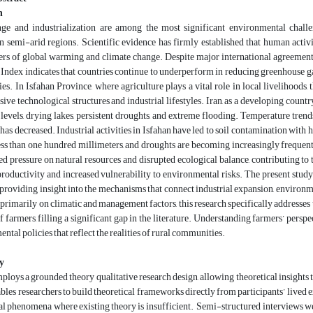
n
ge and industrialization are among the most significant environmental challe
in semi-arid regions. Scientific evidence has firmly established that human activiti
ers of global warming and climate change. Despite major international agreement
ndex indicates that countries continue to underperform in reducing greenhouse ga
ies. In Isfahan Province, where agriculture plays a vital role in local livelihoods,
ive technological structures and industrial lifestyles. Iran, as a developing countr
levels, drying lakes, persistent droughts, and extreme flooding. Temperature tr
 has decreased. Industrial activities in Isfahan have led to soil contamination with 
ess than one hundred millimeters, and droughts are becoming increasingly frequent 
ied pressure on natural resources and disrupted ecological balance, contributing t
productivity and increased vulnerability to environmental risks. The present study 
 providing insight into the mechanisms that connect industrial expansion, environm
primarily on climatic and management factors, this research specifically addresses th
f farmers, filling a significant gap in the literature. Understanding farmers’ persp
ntal policies that reflect the realities of rural communities.
y
ploys a grounded theory qualitative research design, allowing theoretical insight
ables researchers to build theoretical frameworks directly from participants’ lived 
 phenomena where existing theory is insufficient. Semi-structured interviews wer