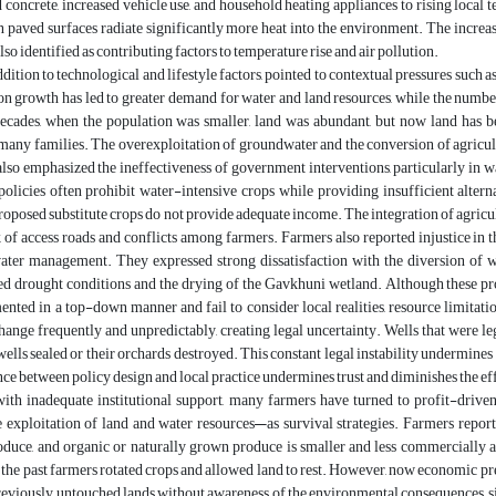
d concrete, increased vehicle use, and household heating appliances to rising local t
 paved surfaces radiate significantly more heat into the environment. The increa
so identified as contributing factors to temperature rise and air pollution.
ddition to technological and lifestyle factors, pointed to contextual pressures suc
on growth has led to greater demand for water and land resources, while the numbe
 decades, when the population was smaller, land was abundant, but now land has 
many families. The overexploitation of groundwater and the conversion of agricult
also emphasized the ineffectiveness of government interventions, particularly in 
olicies often prohibit water-intensive crops while providing insufficient alter
roposed substitute crops do not provide adequate income. The integration of agricul
k of access roads and conflicts among farmers. Farmers also reported injustice in the
water management. They expressed strong dissatisfaction with the diversion of 
ed drought conditions and the drying of the Gavkhuni wetland. Although these pro
nted in a top-down manner and fail to consider local realities, resource limitati
hange frequently and unpredictably, creating legal uncertainty. Wells that were leg
wells sealed or their orchards destroyed. This constant legal instability undermines f
ce between policy design and local practice undermines trust and diminishes the effe
ith inadequate institutional support, many farmers have turned to profit-driven 
 exploitation of land and water resources—as survival strategies. Farmers report
duce, and organic or naturally grown produce is smaller and less commercially at
n the past farmers rotated crops and allowed land to rest. However, now economic p
previously untouched lands without awareness of the environmental consequences,