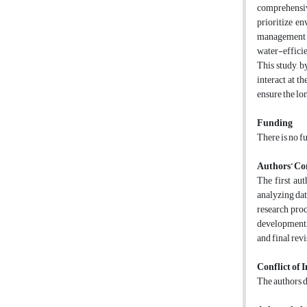
comprehensive
prioritize e
management a
water-efficie
This study, 
interact at t
ensure the lo
Funding
There is no f
Authors’ Co
The first au
analyzing dat
research proc
development, 
and final rev
Conflict of I
The authors de