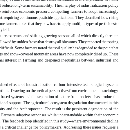
 reduce long-term sustainability. The interplay of industrialization, policy
e reinforces economic pressure, compelling farmers to adopt increasingly
t, requiring continuous pesticide applications. They described how rising
me farmers noted that they now have to apply multiple types of pesticides to
 yields.
ture extremes, and shifting growing seasons, all of which directly threaten
lowed by sudden frosts that destroy all blossoms. They reported that spring
ficult. Some farmers noted that soil quality has degraded to the point that
rings and snow-covered mountain areas have now completely dried up. These
l interest in farming, and deepened inequalities between industrial and
ned effects of industrialization, carbon-intensive technological systems,
ventions. Drawing on theoretical perspectives from environmental sociology,
-based systems and the separation of nature from society—has produced a
tional support. The agricultural ecosystem degradation documented in this
nity and the Anthropocene. The result is the persistent degradation of the
ty. Farmers' adaptive responses, while understandable within their economic
y. The feedback loop identified in this study—where environmental decline
 a critical challenge for policymakers. Addressing these issues requires a