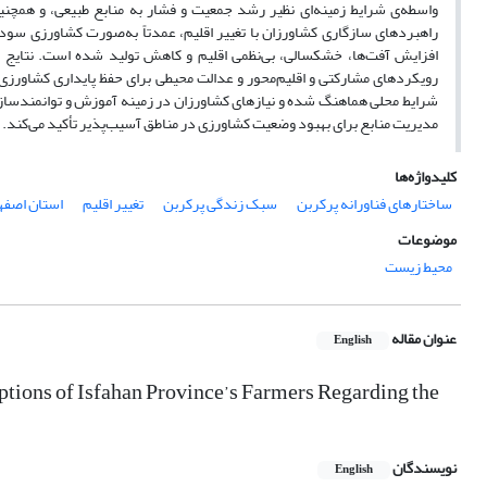
واسطه‌ی شرایط زمینه‌ای نظیر رشد جمعیت و فشار به منابع طبیعی، و همچن
راهبردهای سازگاری کشاورزان با تغییر اقلیم، عمدتاً به‌صورت کشاورزی سودمح
افزایش آفت‌ها، خشکسالی، بی‌نظمی اقلیم و کاهش تولید شده است. نتایج
رویکردهای مشارکتی و اقلیم‌محور و عدالت محیطی برای حفظ پایداری کشاورزی ت
شرایط محلی هماهنگ شده و نیازهای کشاورزان در زمینه آموزش و توانمندساز
مدیریت منابع برای بهبود وضعیت کشاورزی در مناطق آسیب‌پذیر تأکید می‌کند.
کلیدواژه‌ها
ساختارهای فناورانه پرکربن
سبک زندگی پرکربن
تغییر اقلیم
استان اصفه
موضوعات
محیط زیست
عنوان مقاله
English
ptions of Isfahan Province’s Farmers Regarding the
نویسندگان
English