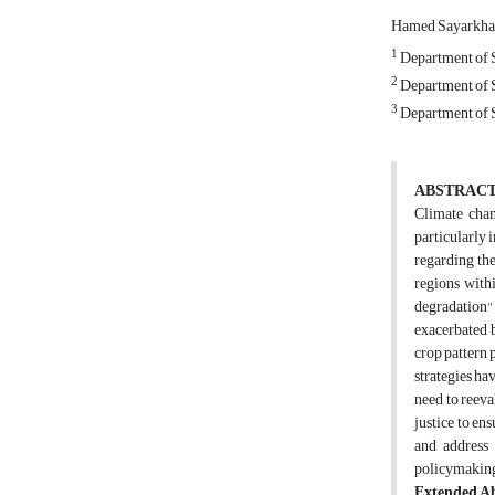
Hamed Sayarkha
1
Department of So
2
Department of S
3
Department of So
ABSTRAC
Climate chan
particularly 
regarding the
regions with
degradation" 
exacerbated 
crop pattern 
strategies ha
need to reeva
justice to en
and address 
policymaking
Extended Ab