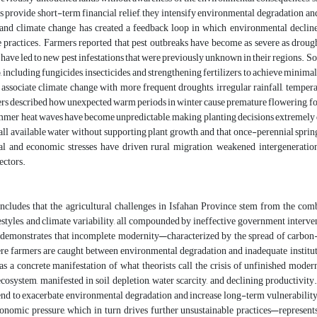
 provide short-term financial relief, they intensify environmental degradation and
, and climate change has created a feedback loop in which environmental declin
 practices. Farmers reported that pest outbreaks have become as severe as drough
have led to new pest infestations that were previously unknown in their regions. So
 including fungicides, insecticides, and strengthening fertilizers, to achieve minimal
associate climate change with more frequent droughts, irregular rainfall, tempera
rs described how unexpected warm periods in winter cause premature flowering, fol
mmer heat waves have become unpredictable, making planting decisions extremely dif
 all available water without supporting plant growth, and that once-perennial sp
l and economic stresses have driven rural migration, weakened intergenerationa
ectors.
ncludes that the agricultural challenges in Isfahan Province stem from the combi
festyles, and climate variability, all compounded by ineffective government inter
h demonstrates that incomplete modernity—characterized by the spread of carbon
ere farmers are caught between environmental degradation and inadequate institu
as a concrete manifestation of what theorists call the crisis of unfinished moder
ecosystem, manifested in soil depletion, water scarcity, and declining productivi
tend to exacerbate environmental degradation and increase long-term vulnerabilit
onomic pressure, which in turn drives further unsustainable practices—represents