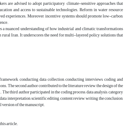
ers are advised to adopt participatory, climate-sensitive approaches that
ucation and access to sustainable technologies. Reform in water resource
ived experiences. Moreover, incentive systems should promote low-carbon,
ience.
es a nuanced understanding of how industrial and climatic transformations
 in rural Iran. It underscores the need for multi-layered policy solutions that
 framework, conducting data collection, conducting interviews, coding and
ns. The second author contributed to the literature review, the design of the
The third author participated in the coding process, data analysis, category
ta interpretation, scientific editing, content review, writing the conclusion,
al version of the manuscript.
his article.