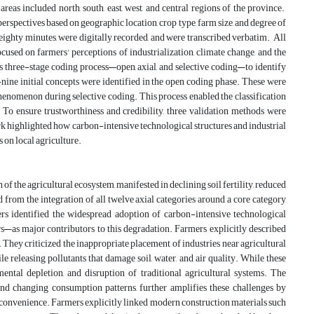
reas included north, south, east, west, and central regions of the province.
rspectives based on geographic location, crop type, farm size, and degree of
eighty minutes, were digitally recorded, and were transcribed verbatim. All
used on farmers' perceptions of industrialization, climate change, and the
s three-stage coding process—open, axial, and selective coding—to identify
-nine initial concepts were identified in the open coding phase. These were
 phenomenon during selective coding. This process enabled the classification
s. To ensure trustworthiness and credibility, three validation methods were
 highlighted how carbon-intensive technological structures and industrial
s on local agriculture.
of the agricultural ecosystem, manifested in declining soil fertility, reduced
 from the integration of all twelve axial categories around a core category
mers identified the widespread adoption of carbon-intensive technological
rs—as major contributors to this degradation. Farmers explicitly described
 They criticized the inappropriate placement of industries near agricultural
le releasing pollutants that damage soil, water, and air quality. While these
ental depletion, and disruption of traditional agricultural systems. The
 and changing consumption patterns, further amplifies these challenges by
d convenience. Farmers explicitly linked modern construction materials such