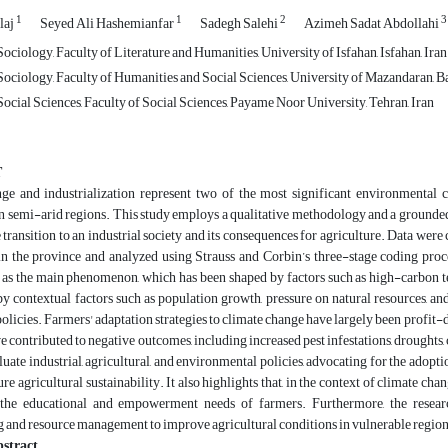
1
1
2
3
laj
Seyed Ali Hashemianfar
Sadegh Salehi
Azimeh Sadat Abdollahi
ciology, Faculty of Literature and Humanities, University of Isfahan, Isfahan, Iran
ociology, Faculty of Humanities and Social Sciences, University of Mazandaran, Ba
cial Sciences, Faculty of Social Sciences, Payame Noor University, Tehran, Iran
T
ge and industrialization represent two of the most significant environmental c
in semi-arid regions. This study employs a qualitative methodology and a grounded
 transition to an industrial society and its consequences for agriculture. Data we
in the province and analyzed using Strauss and Corbin’s three-stage coding proc
as the main phenomenon, which has been shaped by factors such as high-carbon tec
by contextual factors such as population growth, pressure on natural resources, 
policies. Farmers' adaptation strategies to climate change have largely been profit-
ve contributed to negative outcomes, including increased pest infestations, droughts,
luate industrial, agricultural, and environmental policies, advocating for the adop
sure agricultural sustainability. It also highlights that, in the context of climate 
the educational and empowerment needs of farmers. Furthermore, the resear
 and resource management to improve agricultural conditions in vulnerable region
stract