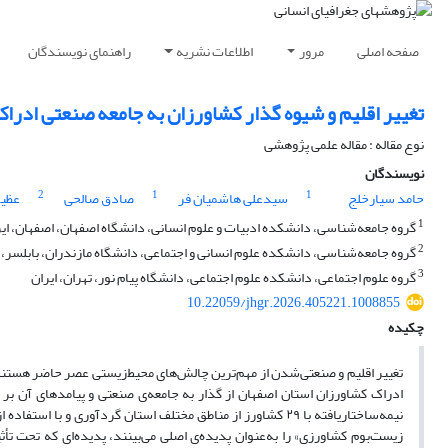
صفحه اصلی
مرور
اطلاعات نشریه
راهنمای نویسندگان
تغییر اقلیم و شیوه گذار کشاورزان به جامعه صنعتی ادرا
نوع مقاله : مقاله علمی پژوهشی
نویسندگان
2
1
1
حامد سیارخلج
سیدعلی هاشمیان فر
صادق صالحی
عظیم
1
گروه جامعه‌شناسی، دانشکده ادبیات و علوم انسانی، دانشگاه اصفهان، اصفهان، ای
2
گروه جامعه‌شناسی، دانشکده علوم انسانی و اجتماعی، دانشگاه مازندران، بابلسر، ا
3
گروه علوم اجتماعی، دانشکده علوم اجتماعی، دانشگاه پیام نور، تهران، ایران
10.22059/jhgr.2026.405221.1008855
چکیده
تغییر اقلیم و صنعتی‌شدن از مهم‌ترین چالش‌های محیط‌زیستی عصر حاضر هستند
ادراک کشاورزان استان اصفهان از گذار به جامعه‌ی صنعتی و پیامدهای آن بر ک
نیمه‌ساختاریافته با ۲۹ کشاورز از مناطق مختلف استان گردآوری
زیست‌بوم کشاورزی» را به‌عنوان پدیده‌ی اصلی می‌بینند، پدیده‌ای که تحت 