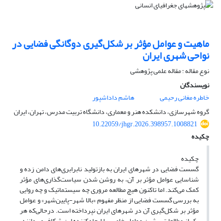
ماهیت و عوامل مؤثر بر شکل‌گیری دوگانگی فضایی در
نواحی شهری ایران
نوع مقاله : مقاله علمی پژوهشی
نویسندگان
خاطره مغانی رحیمی
هاشم داداشپور
گروه شهرسازی، دانشکده هنر و معماری، دانشگاه تربیت مدرس، تهران، ایران
10.22059/jhgr.2026.398957.1008821
چکیده
چکیده
گسست فضایی در شهرهای ایران به بازتولید نابرابری‌های دامن زده و
شناسایی عوامل مؤثر بر آن، به روشن شدن سیاست‌گذاری‌های مؤثر
کمک می‌کند. اما تاکنون هیچ مطالعه مروری چه سیستماتیک و چه روایی
به بررسی گسست فضایی از منظر مفهوم «بالا شهر-پایین‌شهر» و عوامل
مؤثر بر شکل‌گیری آن در شهرهای ایران نپرداخته است. درحالی‌که هر
یک از مطالعات پیشین عوامل خاصی را ایجادکننده این شکاف می‌دانند.