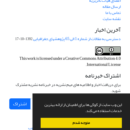
اعضای هیات تحریریه
ارسال مقاله
تماس با ما
نقشه سایت
آخرین اخبار
دسترسی به مقالات از شماره 1 الی 65 پژوهشهای جغرافیایی
1392-10-17
This work is licensed under a
Creative Commons Attribution 4.0
.
International License
اشتراک خبرنامه
برای دریافت اخبار و اطلاعیه های مهم نشریه در خبرنامه نشریه مشترک
شوید.
اشتراک
این وب سایت از کوکی ها برای اطمینان از ارائه بهترین
خدمات استفاده می کند.
متوجه شدم
سامانه مدیریت نشریات علمی.
طراحی و پیاده سازی از
سیناوب