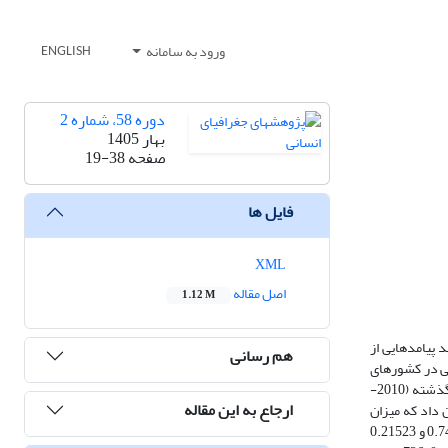
ورود به سامانه
ENGLISH
دوره 58، شماره 2
بهار 1405
صفحه
19-38
فایل ها
XML
اصل مقاله
1.12 M
 پیامدهایی از
هم رسانی
طی در کشورهای
برتر مقصد گردشگری است. از داده‌های پایگاه‌های بانک جهانی و شبکه جهانی ردپای اکولوژیکی برای این پژوهش استفاده‌شده است.‌ بازه زمانی این تحقیق طی 8 سال گذشته (2010-
ارجاع به این مقاله
 داد که میزان
انتشار آلودگی محیطی در کشورهای در کشورهای چین، مکزیک و تایلند برابر با 46/2، 946/0 و 857/0 و میانگین CO2 در کشور ایالات‌متحده آمریکا و چین برابر با 0.74336 و 0.21523