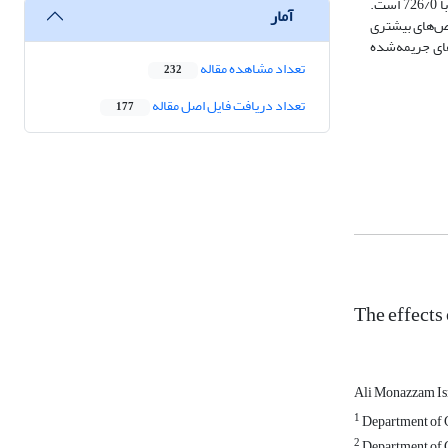
است. نتایج MSE و R2 نشان داد که مدل لاسو از سایر مدل‌های رقیب بهتر عمل کرده است. در این مدل مقدار شاخص PM2.5 برابر 014/1 و در شاخص CO2 برابر با 726/0 است.
آمار
خص‌های بیشتری
PM2.5,) دارد. نتایج نشان داد که مدل‌های جریمه‌شده
تعداد مشاهده مقاله
232
تعداد دریافت فایل اصل مقاله
177
The effects
Ali Monazzam I
1
Department of G
2
Department of G