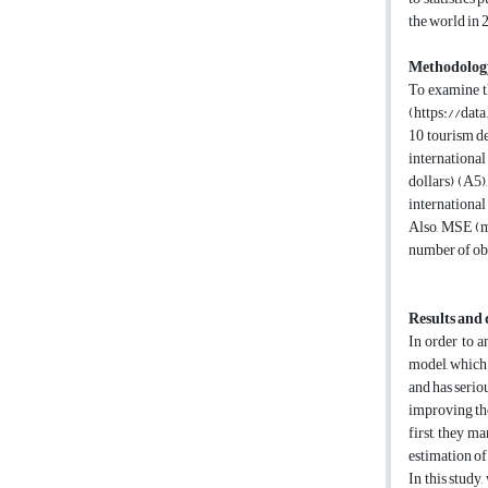
the world in 
Methodolog
To examine t
(https://dat
10 tourism de
international
dollars) (A5)
international
Also, MSE (me
number of obs
Results and 
In order to a
model, which 
and has serio
improving the
first, they m
estimation of
In this study