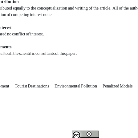
ntribution
ibuted equally to the conceptualization and writing of the article. All of the aut
ion of competing interest none.
nterest
red no conflict of interest.
gments
l to all the scientific consultants of this paper.
pment
Tourist Destinations
Environmental Pollution
Penalized Models