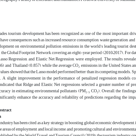
cades, tourism development has been recognized as one of the most important dri
n have consequences such as increased resource consumption, waste generation, and po
lopment on environmental pollution emissions in the world’s leading tourist des
 the Global Footprint Network, covering an eight-year period (2010–2017). For dat
asso Regression, and Elastic Net Regression, were employed. The results revealed
6), and Thailand (0.857), while the average CO₂ emissions in the United States a
lues showed that the Lasso model performed better than its competing models. Speci
 A slight improvement in the performance of penalized regression models co
ndicated that Ridge and Elastic Net regressions selected a greater number of pr
curacy in estimating environmental pollutants (PM₂.₅, CO₂). Overall, the finding
ignificantly enhance the accuracy and reliability of predictions regarding the 
stract
n
ndustry has been cited as a key strategy in boosting global economic development, 
he areas of employment and local income, and promoting cultural and environmental
 published by the World Travel and Tourism Council (2019), the tourism industry co