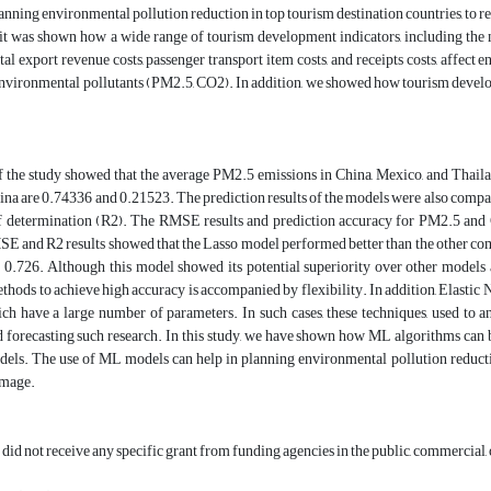
lanning environmental pollution reduction in top tourism destination countries, to
, it was shown how a wide range of tourism development indicators, including the nu
otal export revenue costs, passenger transport item costs, and receipts costs, affect 
nvironmental pollutants (PM2.5, CO2). In addition, we showed how tourism develop
f the study showed that the average PM2.5 emissions in China, Mexico, and Thaila
ina are 0.74336 and 0.21523. The prediction results of the models were also comp
of determination (R2). The RMSE results and prediction accuracy for PM2.5 and
MSE and R2 results showed that the Lasso model performed better than the other com
0.726. Although this model showed its potential superiority over other models and
thods to achieve high accuracy is accompanied by flexibility. In addition, Elastic
ch have a large number of parameters. In such cases, these techniques, used to a
forecasting such research. In this study, we have shown how ML algorithms can be
odels. The use of ML models can help in planning environmental pollution reducti
amage.
 did not receive any specific grant from funding agencies in the public, commercial, o