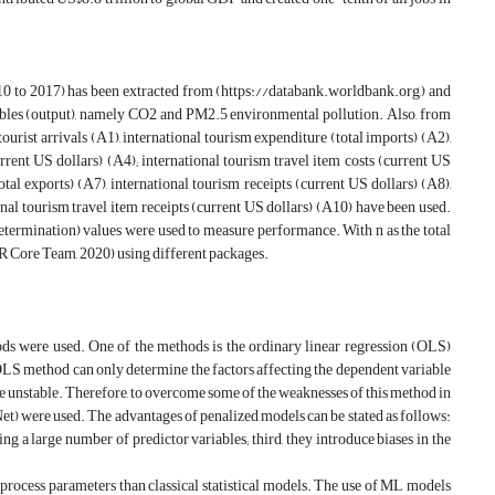
10 to 2017) has been extracted from (https://databank.worldbank.org,) and
iables (output), namely CO2 and PM2.5 environmental pollution. Also, from
urist arrivals (A1), international tourism expenditure (total imports) (A2),
rrent US dollars) (A4); international tourism travel item costs (current US
tal exports) (A7), international tourism receipts (current US dollars) (A8),
onal tourism travel item receipts (current US dollars) (A10) have been used.
termination) values were used to measure performance. With n as the total
(R Core Team, 2020) using different packages.
hods were used. One of the methods is the ordinary linear regression (OLS)
LS method can only determine the factors affecting the dependent variable
 are unstable. Therefore, to overcome some of the weaknesses of this method in
et) were used. The advantages of penalized models can be stated as follows:
ing a large number of predictor variables; third, they introduce biases in the
process parameters than classical statistical models. The use of ML models