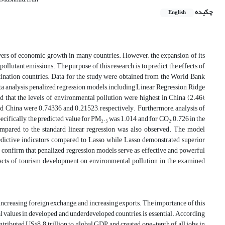
چکیده
English
vers of economic growth in many countries. However, the expansion of its
llutant emissions. The purpose of this research is to predict the effects of
tination countries. Data for the study were obtained from the World Bank
a analysis, penalized regression models, including Linear Regression, Ridge
 that the levels of environmental pollution were highest in China (2.46),
nd China were 0.74336 and 0.21523, respectively. Furthermore, analysis of
fically, the predicted value for PM₂.₅ was 1.014, and for CO₂, 0.726 in the
mpared to the standard linear regression was also observed. The model
edictive indicators compared to Lasso, while Lasso demonstrated superior
s confirm that penalized regression models serve as effective and powerful
impacts of tourism development on environmental pollution in the examined
increasing foreign exchange, and increasing exports. The importance of this
 values in developed and underdeveloped countries, is essential. According
ntributed US$8.8 trillion to global GDP and created one-tenth of all jobs in