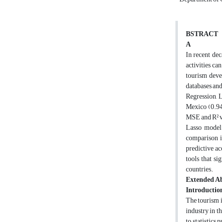
BSTRACT
A
In recent de
activities ca
tourism deve
databases and
Regression, L
Mexico (0.94
MSE and R² va
Lasso model.
comparison i
predictive ac
tools that s
countries.
Extended Ab
Introductio
The tourism i
industry in t
to statistics