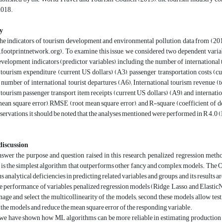
2018.
y
he indicators of tourism development and environmental pollution, data from (20
a.footprintnetwork.org). To examine this issue, we considered two dependent var
velopment indicators (predictor variables), including the number of international to
 tourism expenditure (current US dollars) (A3), passenger transportation costs (cu
, number of international tourist departures (A6); International tourism revenue (to
 tourism passenger transport item receipts (current US dollars) (A9), and internati
an square error), RMSE (root mean square error), and R-square (coefficient of de
ervations, it should be noted that the analyses mentioned were performed in R 4.0 
discussion
nswer the purpose and question raised in this research, penalized regression met
is the simplest algorithm that outperforms other fancy and complex models. The O
us analytical deficiencies in predicting related variables and groups, and its results
 performance of variables, penalized regression models (Ridge, Lasso, and ElasticN
anage and select the multicollinearity of the models; second, these models allow test
 the models and reduce the mean square error of the responding variable.
, we have shown how ML algorithms can be more reliable in estimating production 