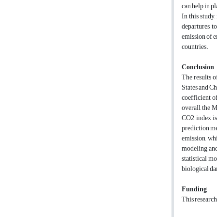
can help in p
In this study
departures, t
emission of e
countries.
Conclusion
The results o
States and Ch
coefficient 
overall, the 
CO2 index is 
prediction me
emission, whi
modeling and 
statistical m
biological d
Funding
This research