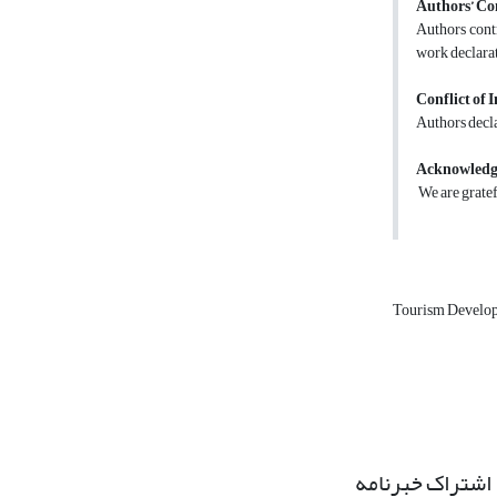
Authors’ Co
Authors contr
work declarat
Conflict of I
Authors decla
Acknowled
We are gratefu
Tourism Develo
اشتراک خبرنامه