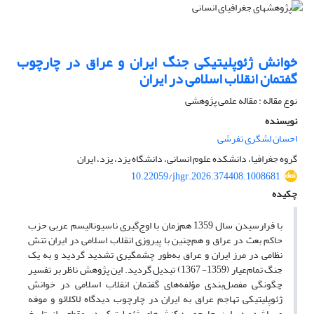
خوانش ژئوپلیتیکی جنگ ایران و عراق در چارچوب
گفتمان انقلاب اسلامی در ایران
نوع مقاله : مقاله علمی پژوهشی
نویسنده
احسان لشگری تفرشی
گروه جغرافیا، دانشکده علوم انسانی، دانشگاه یزد، یزد، ایران
10.22059/jhgr.2026.374408.1008681
چکیده
با فرارسیدن سال 1359 هم‌زمان با اوج‌گیری ناسیونالیسم عربی حزب
حاکم بعث در عراق و هم‌چنین با پیروزی انقلاب اسلامی در ایران تنش
نظامی در مرز ایران و عراق به‌طور چشمگیری تشدید گردید و به یک
جنگ تمام‌عیار (1359- 1367) تبدیل گردید. این پژوهش ناظر بر تفسیر
چگونگی مفصل‌بندی مؤلفه‌های گفتمان انقلاب اسلامی در خوانش
ژئوپلیتیکی تهاجم عراق به ایران در چارچوب دیدگاه لاکلائو و موفه
می‌باشد. در این چارچوب؛ کنش‌های ژئوپلیتیک در مقطعی از تاریخ