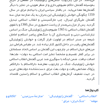
به‌وسیله گفتمان حاکم مفهوم‌پردازی و از منظر هویتی در تمایز با دیگر
گفتمان‌ها معنا می‌یابد. در بافتار سیاسی ایران با تهاجم عراق در سال
1359 چگونگی خوانش ژئوپلیتیکی این بحران به یک منازعه میان سه
گفتمان ملی‌گرای لیبرال، چپ مارکسیستی و انقلاب اسلامی تبدیل
گردید. پس از عزل بنی‌صدر از ریاست جمهوری در سال 1360 و با تفوق
گفتمان انقلاب اسلامی تا 1365 مفهوم‌سازی ژئوپلیتیکی جنگ بر اساس
تبارشناسی دینی و شبیه‌سازی آن با جنگ‌های پیامبر اسلام و امامان
شیعه در صدر اسلام در اولویت قرار گرفت و خوانش ژئوپلیتیکی
گفتمان‌های رقیب در داخل کشور کنار نهاده شد. در مقیاس فراملی نیز
مرزهای جهان اسلام در چارچوب این گفتمان بر اساس اتحاد مسلمانان
در برابر کفار تقسیم و مشخصاً تمایز امت اسلامی به دولت- ملت‌ها؛
اصالت نیافت. ضمن اینکه با سوگیری ضد غربی گفتمان انقلاب اسلامی
خوانش ژئوپلیتیک جنگ در چارچوب معارضه دارالاسلام با دارالکفر
پژواک مضاعفی یافت و دولت بعث عراق دست‌نشانده دولت‌های غربی
در جهت تضعیف آرمان‌های انقلاب اسلامی و اسلام راستین قلمداد
گردید.
کلیدواژه‌ها
"انقلاب اسلامی"
"گفتمان ژئوپلیتیکی"
"منازعۀ سرزمینی"
"لاکلائو و
موفه"
"جنگ ایران- عراق"