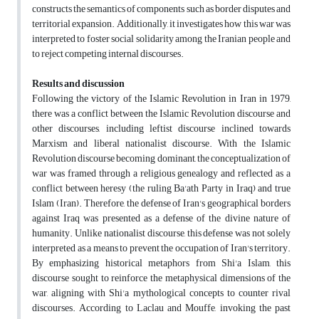
constructs the semantics of components such as border disputes and
territorial expansion. Additionally, it investigates how this war was
interpreted to foster social solidarity among the Iranian people and
to reject competing internal discourses.
Results and discussion
Following the victory of the Islamic Revolution in Iran in 1979,
there was a conflict between the Islamic Revolution discourse and
other discourses, including leftist discourse inclined towards
Marxism and liberal nationalist discourse. With the Islamic
Revolution discourse becoming dominant, the conceptualization of
war was framed through a religious genealogy and reflected as a
conflict between heresy (the ruling Ba'ath Party in Iraq) and true
Islam (Iran). Therefore, the defense of Iran's geographical borders
against Iraq was presented as a defense of the divine nature of
humanity. Unlike nationalist discourse, this defense was not solely
interpreted as a means to prevent the occupation of Iran's territory.
By emphasizing historical metaphors from Shi'a Islam, this
discourse sought to reinforce the metaphysical dimensions of the
war, aligning with Shi'a mythological concepts to counter rival
discourses. According to Laclau and Mouffe, invoking the past