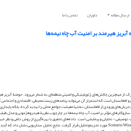
تماس با ما
داوران
ارسال مقاله
بازتاب مناسبات هیدروپلیتیک ایران و ا
ب در مناطق خشک و نیمه‌خشک، به‌ویژه در حوضه‌های آبریز مشترک، از مهم‌ترین چالش‌های
 تغذیة چاه نیمه‌ها و تالاب هامون، کانون تنش‌های آبی میان ایران و افغانستان است که
همراه داشته باشد. اهمیت این موضوع ازآن‌جهت است که کاهش جریان‌های ورودی از افغان
منطقه را نیز با چالش مواجه ساخته است. هدف این پژوهش تبیین سازوکارهای مؤثر بر ام
فغانستان است. پژوهش حاضر از نظر هدف، کاربردی و از نظر ماهیت، توصیفی - تحلیلی و پ
آوری و با استفاده از نرم‌افزارهای Micmac و Scenario Wizard مورد تجزیه‌وتحلیل قرار گرفت. نتایج تحلیل سناریویی نشان داد که آیندة امنیت آب چاه