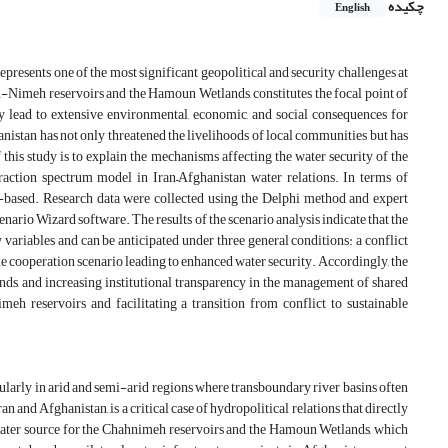
چکیده
English
represents one of the most significant geopolitical and security challenges at
h-Nimeh reservoirs and the Hamoun Wetlands, constitutes the focal point of
y lead to extensive environmental, economic, and social consequences for
hanistan has not only threatened the livelihoods of local communities but has
this study is to explain the mechanisms affecting the water security of the
ction spectrum model in Iran–Afghanistan water relations. In terms of
rvey-based. Research data were collected using the Delphi method and expert
nario Wizard software. The results of the scenario analysis indicate that the
variables and can be anticipated under three general conditions: a conflict
le cooperation scenario leading to enhanced water security. Accordingly, the
ds, and increasing institutional transparency in the management of shared
meh reservoirs and facilitating a transition from conflict to sustainable
cularly in arid and semi-arid regions where transboundary river basins often
 and Afghanistan, is a critical case of hydropolitical relations that directly
ry water source for the Chahnimeh reservoirs and the Hamoun Wetlands, which