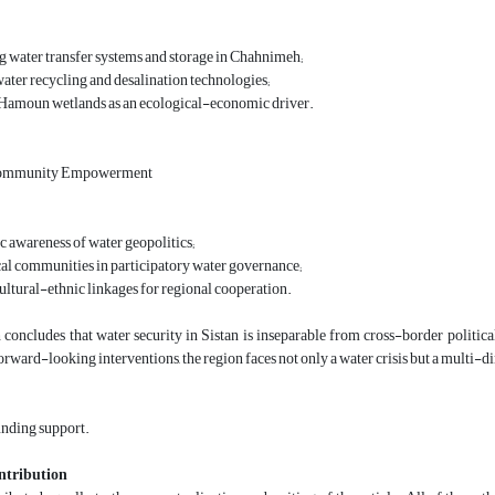
g water transfer systems and storage in Chahnimeh;
water recycling and desalination technologies;
 Hamoun wetlands as an ecological-economic driver.
Community Empowerment
c awareness of water geopolitics;
al communities in participatory water governance;
ltural-ethnic linkages for regional cooperation.
 concludes that water security in Sistan is inseparable from cross-border political
forward-looking interventions, the region faces not only a water crisis but a multi-d
unding support.
ntribution