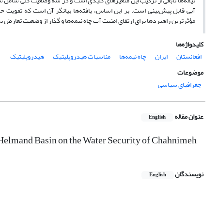
امنیت آبی، سناریوی تعادل شکننده و سناریوی همکاری پایدار و تقویت امنیت
، بازسازی تالاب هامون، و افزایش شفافیت نهادی در مدیریت منابع مشترک،
مه‌ها و گذار از وضعیت تعارض به همکاری پایدار میان دو کشور محسوب می‌شوند.
کلیدواژه‌ها
هیدروپلیتیک
مناسبات هیدروپلیتیک
چاه نیمه‌ها
ایران
افغانستان
موضوعات
جغرافیای سیاسی
عنوان مقاله
English
e Helmand Basin on the Water Security of Chahnimeh
نویسندگان
English