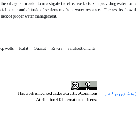
the villagers. In order to investigate the effective factors in providing water for r
cial center and altitude of settlements from water resources. The results show th
d lack of proper water management.
ep wells
Kalat
Quanat
Rivers
rural settlements
This work is licensed under a
Creative Commons
.
Attribution 4.0 International License