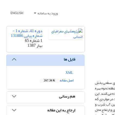
ورود به سامانه
ENGLISH
دوره 41، شماره 1 -
شماره پیاپی 131886
1 شماره 65
بهار 1387
فایل ها
XML
اصل مقاله
267.36 K
یرزمینی می باشد. جریان های سطحی بخش
طقه نحوه بهره
ه می کنند. این
هم رسانی
 در مواردی که
مین آب شرب و
ارجاع به این مقاله
 و ارتفاع محل