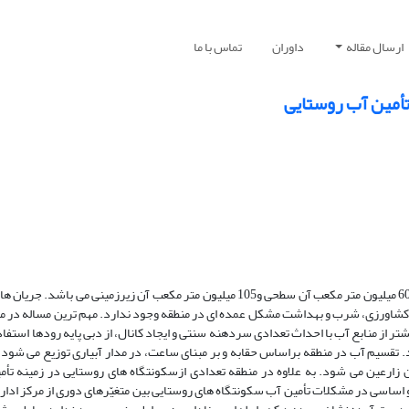
ارسال مقاله
داوران
تماس با ما
تأمین آب روستایی
آب مورد استفاده در منطقه کلات حدود 165 میلیون متر مکعب است که حدود 60 میلیون متر مکعب آن سطحی و105 میلیون متر مکعب آن ز
های کشاورزی، شرب و بهداشت مشکل عمده ای در منطقه وجود ندارد. مهم ترین مساله در من
تر از منابع آب با احداث تعدادی سردهنه سنتی و ایجاد کانال، از دبی پایه رودها استفاد
 تقسیم آب در منطقه براساس حقابه و بر مبنای ساعت، در مدار آبیاری توزیع می شود؛
 زارعین می شود. به علاوه در منطقه تعدادی ازسکونتگاه های روستایی در زمینه تأ
 اساسی در مشکلات تأمین آب سکونتگاه های روستایی بین متغیّرهای دوری از مرکز اداری