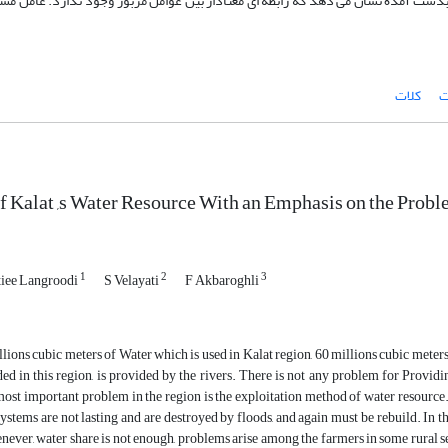
 بدست آمده نشان می دهد که رابطه ای معنادار بین عوامل مزبور وجود ندارد. عامل م
ت
کلات
f Kalat ,s Water Resource With an Emphasis on the Probl
1
2
3
iee Langroodi
S Velayati
F Akbaroghli
ions cubic meters of Water which is used in Kalat region, 60 millions cubic meter
ed in this region, is provided by the rivers. There is not any problem for Providi
ost important problem in the region is the exploitation method of water resource. V
systems are not lasting and are destroyed by floods, and again must be rebuild. In t
never, water share is not enough, problems arise among the farmers in some rural s