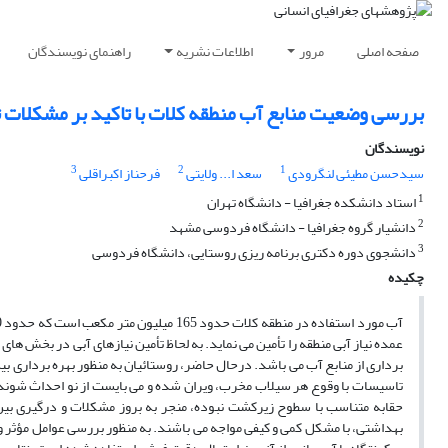
صفحه اصلی
مرور
اطلاعات نشریه
راهنمای نویسندگان
بررسی وضعیت منابع آب منطقه کلات با تاکید بر مشکلات 
نویسندگان
3
2
1
سیدحسن مطیئی لنگرودی
سعد ا... ولایتی
فرحناز اکبراقلی
1
استاد دانشکده جغرافیا - دانشگاه تهران
2
دانشیار گروه جغرافیا - دانشگاه فردوسی مشهد
3
دانشجوی دوره دکتری برنامه ریزی روستایی، دانشگاه فردوسی
چکیده
عمده نیاز آبی منطقه را تأمین می نماید. به لحاظ تأمین نیازهای آبی در بخش 
برداری از منابع آب می باشد. درحال حاضر، روستائیان به منظور بهره برداری بیش
تاسیسات با وقوع هر سیلاب مخرب، ویران شده و می بایست از نو احداث شوند.
حقابه متناسب با سطوح زیرکشت نبوده، منجر به بروز مشکلات و درگیری بین
بهداشتی، با مشکل کمی و کیفی مواجه می باشند. به منظور بررسی عوامل مؤثر و