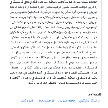
خواهد شد و پس از مدتی کاهش منافع سرمایه گذاری های گردشگری
را درپی خواهد داشت. تعیین ظرفیت تحمل حوزه مقصد از دو بعد جامعه
میزبان و میهمان(گردشگران) صورت می گیرد. هدف این تحقیق بررسی
و تعیین ظرفیت تحمل حوزه گردشگری کلاردشت با تاکید بر بعد جامعه
میزبان می باشد. روش تحقیق، پیمایشی(زمینه یابی و اکتشافی)،
توصیفی، تحلیلی، مبتنی بر پرسشنامه است. یافته های تحقیق نشان می
دهد، از بعد جامعه میزبان حوزه کلاردشت در رابطه با نوع گردشگران
خود ظرفیت تحمل متفاوتی دارد. به طوری که با توجه به عملکرد
گردشگران خانه دوم، ظرفیت تحمل حوزه به آستانه خود رسیده است
اما در رابطه با گردشگران با اقامت حداقل یک شب(گردشگران اقامتی)
اشباع آستانه ظرفیت تحمل مورد تایید نمی باشد. همچنین از بعد
جامعه میزبان، وضعیت ظرفیت تحمل حوزه کلاردشت، تحت تاثیر نگرش
مردم نسبت به نوع گردشگران موثرتر به لحاظ اقتصادی، نوع
گردشگران مطلوب به لحاظ عملکردی(میزان تاثیر گذاری بر محیط)،
میزان وابستگی اقتصاد حوزه به گردشگری، آینده اقتصادی حوزه تحت
تاثیر گردشگری، منافع شخصی افراد از گردشگری و میزان آگاهی و
حساسیت مردم نسبت به مسایل محیطی حوزه، می باشد.
کلیدواژه‌ها
اثرات گردشگری
جامعه میزبان
ظرفیت تحمل
کلاردشت