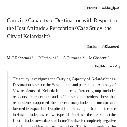
عنوان مقاله
English
Carrying Capacity of Destination with Respect to
the Host Attitude & Perception (Case Study: the
City of Kelardasht)
نویسندگان
English
1
2
3
4
M. T Rahnemai
R Farhoudi
A Dittmann
M Ghadami
چکیده
English
This study investigates the Carrying Capacity of Kelardasht as a
Destination based on the Host attitude and perception. A survey of
314 residents of Kelardash in three different group include:
residents, entrepreneurs and public sector providers, show that
respondents supported the current magnitude of Tourism and
favored its expansion. Despite this, there is a significant difference
in Host attitudes toward two types of Tourists in the area, so that the
Host attitudes toward second home Tourists is completely negative
and it is positive toward overnight Tourists. Therefore the