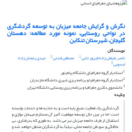
نگرش و گرایش جامعه میزبان به توسعه گردشگری
در نواحی روستایی، نمونه مورد مطالعه: دهستان
گلیجان، شهرستان تنکابن
نویسندگان
2
1
ناصر علیقلی زاده فیروز جایی
مصطفی قدمی
مهدی رمضان زاده
3
لبسویی
1
استادیار گروه جغرافیای دانشگاه پیام نور
2
استادیار گروه جغرافیا و برنامه ریزی شهری دانشگاه مازندران
3
دانشجوی دکتری جغرافیا و برنامه ریزی روستایی دانشگاه تهران
چکیده
گردشگری یک فعالیت منبع پایه است و به جاذبه ها و خدمات وابسته
است، اما در عین حال توسعه موفقیت آمیز آن مستلزم میهمان نوازی و
استقبال از طرف جامعه میزبان نیز می باشد. به طوری که بدرفتاری، بی
علاقگی و سوءظن جامعه محلی، نهایتاً به گردشگران منتقل خواهد شد و