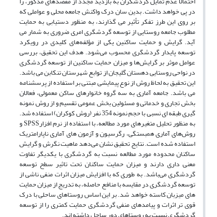
احتمالاً عدم تمایل گردشگران به بازدید مجدد از مقصدهای مذکور، را
در پی خواهد داشت. بدین سان درک واکنش جامعه محلی و عواملی که
بر روی این طرز تفکر تأثیر می گذارند، به منظور دستیابی به حمایت
مطلوب جامعه روستایی از توسعه گردشگری امری ضروری به شمار می
آید. گرایش و حمایت ساکنین یکی از مؤلفه‌های کلیدی در رویکرد
توسعه پایدار گردشگری محسوب می‌شود. هدف این تحقیق، بررسی
عوامل موثر بر گرایش‌ها و میزان حمایت ساکنین از توسعه گردشگری
در نواحی روستایی دهستان گلیجان از توابع شهرستان تنکابن می باشد.
این تحقیق به لحاظ روش از نوع پیمایشی مبتنی بر استفاده از پرسشنامه
می باشد. جامعه آماری به سه گروه خانوارهای ساکن معمولی، فعالان
بخش تجاری و خدماتی و مسئولین بخش عمومی تقسیم و از روش نمونه
گیری طبقه ای نسبی با حجم نمونه 354 نفر (روش کوکران) استفاده شد.
به منظور تحلیل متغیرهای مورد مطالعه، با استفاده از نرم افزارSPSS و
روش‌های آماری همبستگی، رگرسیون و آزمون های آماری ناپارامتریک
استفاده شده است. نتایج تحقیق نشان می‌دهد ماهیت نگرش و گرایش
ساکنان محدوده مورد مطالعه نسبت به گردشگری با یکدیگر تفاوت
معنی داری دارند و میزان حمایت ساکنان تحت تاثیر سطح توسعه
گردشگری می‌باشد. به طوری که با افزایش میزان اثرات منفی ناشی از
توسعه گردشگری در مقایسه با منافع حاصله، به تدریج از میزان حمایت
های میزبان کاسته خواهد شد. بر این اساس روستاهای ساحلی با درک
قوی تر اثرات و پیامدهای منفی گردشگری حمایت کمتری را از توسعه
گردشگری نسبت به روستاهای دور ساحل داشته اند.