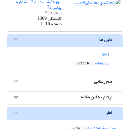
دوره 42، شماره 2 - شماره
پیاپی 72
شماره 72
تابستان 1389
صفحه
1-16
فایل ها
XML
اصل مقاله
252.78 K
هم رسانی
ارجاع به این مقاله
آمار
تعداد مشاهده مقاله
2,996