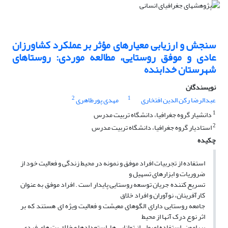
سنجش و ارزیابی معیارهای مؤثر بر عملکرد کشاورزان
عادی و موفق روستایی، مطالعه موردی: روستاهای
شهرستان خدابنده
نویسندگان
2
1
عبدالرضا رکن الدین افتخاری
مهدی پورطاهری
1
دانشیار گروه جغرافیا، دانشگاه تربیت مدرس
2
استادیار گروه جغرافیا، دانشگاه تربیت مدرس
چکیده
استفاده از تجربیات افراد موفق و نمونه در محیط زندگی و فعالیت خود از
ضروریات و ابزارهای تسهیل و
تسریع کننده جریان توسعه روستایی پایدار است . افراد موفق به عنوان
کارآفرینان، نوآوران و افراد خلاق
جامعه روستایی دارای الگوهای معیشت و فعالیت ویژه ای هستند که بر
اثر نوع درک آنها از محیط
پیرامون، استفاده اصولی از توانایی ها، استعدادها و خلاق یت های فردی،