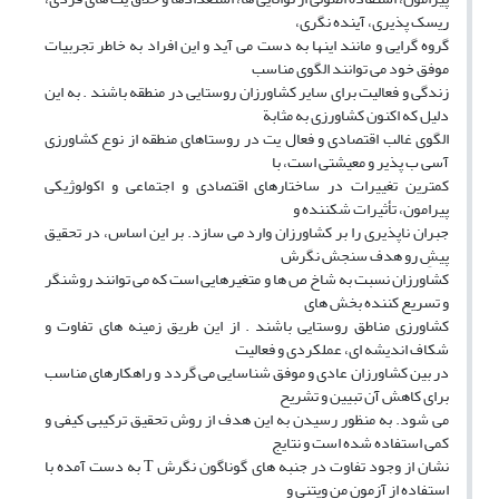
ریسک پذیری، آینده نگری،
گروه گرایی و مانند اینها به دست می آید و این افراد به خاطر تجربیات
موفق خود می توانند الگوی مناسب
زندگی و فعالیت برای سایر کشاورزان روستایی در منطقه باشند . به این
دلیل که اکنون کشاورزی به مثابة
الگوی غالب اقتصادی و فعال یت در روستاهای منطقه از نوع کشاورزی
آسی ب پذیر و معیشتی است، با
کمترین تغییرات در ساختارهای اقتصادی و اجتماعی و اکولوژیکی
پیرامون، تأثیرات شکننده و
جبران ناپذیری را بر کشاورزان وارد می سازد. بر این اساس، در تحقیق
پیشِ رو هدف سنجش نگرش
کشاورزان نسبت به شاخ ص ها و متغیرهایی است که می توانند روشنگر
و تسریع کننده بخش های
کشاورزی مناطق روستایی باشند . از این طریق زمینه های تفاوت و
شکاف اندیشه ای، عملکردی و فعالیت
در بین کشاورزان عادی و موفق شناسایی می گردد و راهکارهای مناسب
برای کاهش آن تبیین و تشریح
می شود. به منظور رسیدن به این هدف از روش تحقیق ترکیبی کیفی و
کمی استفاده شده است و نتایج
نشان از وجود تفاوت در جنبه های گوناگون نگرش T به دست آمده با
استفاده از آزمون من ویتنی و