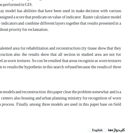
has performed in GIS.
y model has abilities that have been used in make decision with various
assigned a score that predicate on value of indicator. Raster calculator model
indicators and combine different layers together that results presented in a
thout priority for reclamation.
lented area for rehabilitation and reconstruction city tissue show that they
ruction also, the results show that all section in studied area are not for
d as worn textures. So con be resulted that areas recognize as worn textures
n to results the hypothesis in this search refused because the results of three
ious models and reconstruction, this paper clear the problem somewhat and is a
 centers, also housing and urban planning ministry for recognition of worn
on process. Finally, among three models are used in this paper base on field
.
کلیدواژه‌ها
English