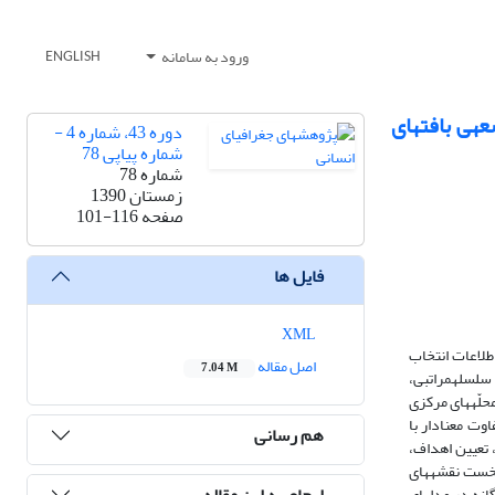
ورود به سامانه
ENGLISH
مقایسه‎ی تطبیقی ـ تحلیلی مدل‎های سلسله‎مراتبی، محاسبه‎گر رستری و هم‎پوشانی وزن برای شناسایی و اولویت‎بندی توسعه‎ی بافت‎های
دوره 43، شماره 4 -
شماره پیاپی 78
شماره 78
زمستان 1390
صفحه
101-116
فایل ها
XML
 مهم است. چنانچه شیوه‎های مناسب انعطاف‎پذیری برای تحلیل اطلاعات انتخاب
اصل مقاله
7.04 M
نشود، امکان دست‎یابی به نتایج پذیرفتنی با ضرایب اجرایی بالا کاهش می‎یابد. با توجّه به اهمّیّت شیوه‎های پژوهش، هدف از این مقاله ضمن معرّفی سه مدل تحلیل سلسله‎مراتبی،
محاسبه‎گر رستری و هم‎پوشانی وزنی با سیستم اطلاعات جغرافیایی، ارزیابی و بیان توانایی سه مدل در تحلیل و انتخاب مکان‎های بالقوّه اولویّت‎دار و مقایسه‎ی آنها برای احیای محلّه‎های مرکزی
ر این است که این سه مدل، تفاوت معنادار با
هم رسانی
. برای آزمون این فرضیه و دست‎یابی به هدف پژوهش، پس از تشریح مدل نظری، کشیدن دیاگرام سلسله‎مراتبی، تعیین اهداف،
شاخص‎ها و گزینه‎ها مشخّص شدند، سپس ویژگی کالبدی 761 قطعه املاک محلّه‎ی عیدگاه به وسعت 16 هکتار با استفاده از پرسش‎نامه به‎صورت میدانی برداشت شد. نخست نقشه‎های
ارجاع به این مقاله
محلّه‎ی عیدگاه براساس شاخص‎های انتخابی از حالت بُرداری به رستری تبدیل شدند و به‎دلیل ماهیّت متفاوت شاخص‎ها با یکدیگر، آنها را یکنواخت کرده و به‎صورت جداگانه در مدل‎های