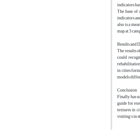
indicators ha
The base of 
indicators an
also is a mea
map at 3 cate
Results and 
The results o
could recogni
rehabilitatio
in cities form
models differ
Conclusion
Finally, has 
guide for exe
textures in c
visiting’s in