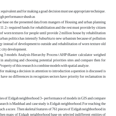
 equivalent and for making a goad decision must use appropriate technique.
 high performance shush as
se base on the presented data from mangers of Housing and urban planning
.2% required funds for rehabilitation and the rest must provide by citizen
of worn textures for people until provide 2 million house by rehabilitation
rban politics has intensify Suburbia to new urbanism because of pollution
gy instead of development to outside and rehabilitation of worn texture old
c city development.
ucing 3 models Analysis Hierarchy Process (AHP),Raster calculator ,weighed
n analyzing and choosing potential priorities sites and compare then for
roperty of this research is combine models with spatial analyze.
or making a decision in attention to introduction a question is discussed is
have no differences in recognizes sectors have priority for reclamation in
erties of Eidgah neighborhood 3- performance of models in GIS and compare
f research is Mashhad and case study is Eidgah neighborhood.For reaching the
each a score. Then skeletal features of 761 pieces of Eidgah neighborhood in
hen maps of Eidgah neighborhood base on selected indifferent entities of