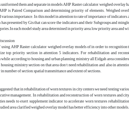
s uniformed them and separate in models AHP, Raster calculator, weighed overlay 
AHP is Paired Comparison and determining priority of elements. Weighed overla
d various importance. In this model in attention to rate of importance of indicators, 
n has presented by Gis that can score the indicators and their Subgroups and mingle 
gories.In each model study area determined in priority area, low priority area and wi
Discussion
f using AHP, Raster calculator, weighed overlay models of in order to recognition ta
ze top priority section in attention 5 indicators. For rehabilitation and reconst
n while according to housing and urban planning ministry all Eidgah area considere
 housing ministry section on that area don’t need rehabilitation and ,also in attentio
 in number of section, spatial transmittance and extent of sections.
suggested that in rehabilitation of worn textures in city centers we need testing var
cutive management. In rehabilitation and reconstruction of worn textures and city
ities needs to exert supplement indicator to accelerate worn textures rehabilitati
 studied area clarified weighed overlay model has better efficiency into other models