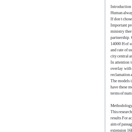
Introduction
Human always 
If don’t chos
Important pr
ministry ther
partnership. 
14000 H of ur
and rate of u
city central 
In attention 
overlay with
reclamation a
The models is
have these mo
terms of numb
Methodolog
This research
results For a
aim of passag
extension 16