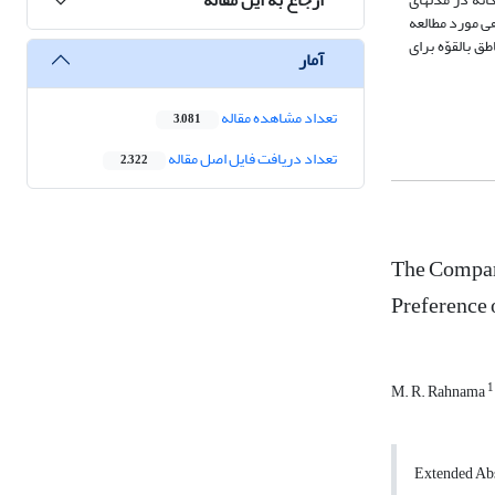
تحلیل سلسله‎مراتبی، محاسبه‎گر رستری، هم‎پوشانی وزنی در نرم‎افزار GIS اجرا شد که نتیجه‎ی حاصل به‎صورت نقشه‎ای در سه طبقه ارائه شد. در هر سه مدل، محدوده‎ی مورد مطالعه
خّص شد. نتایج حاصل از پژوهش بیانگر کارایی مدل‎ها در شناسایی مناطق بالقوّه برای
آمار
تعداد مشاهده مقاله
3,081
تعداد دریافت فایل اصل مقاله
2,322
The Compara
Preference 
1
M. R. Rahnama
Extended Abs