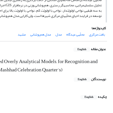
توسعه در فرایند احیای محلّه‎های مرکزی شهرها است، ولی کارایی مدل هم‎پوشانی وزنی در مقایسه با سایر مدل‎ها بهتر و فرضیه پژوهش رد شد.
کلیدواژه‌ها
بافت مرکزی
محلّه‎ی عیدگاه
مدل
مدل هم‎پوشانی
مشهد
عنوان مقاله
English
d Overly Analytical Models, for Recognition and
Mashhad Celebration Quarter’s)
نویسندگان
English
چکیده
English