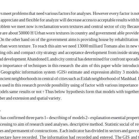
meet problems that need various factors for analyses. However every factor is not
e appreciate and flexible for analyze, will decrease access to acceptable results with
oblem we meet now is reclamation worn textures and central sector of city Becau
e are about 50000 H Urban worn textures in country and government able provide 11
On the other hand on of the government aims is providing house by rehabilitation 
ban worn texture. To reach this aim we need 13000 milliard Tomans also, in new u
sing oils and compact city strategy and acceptance development from inside strate
and development Abandoned Lands city central has determined for confront sporadi
to importance of techniques in this research ,the aim of this paper while introd
 Geographic information system (GIS) estimate and expression ability 3 models i
ncient neighborhoods in central of cities such as Eidah neighborhood of Mashhad. P
 used in this research provide possibility using of factor with various importance f
dels same results or not ? Thus below hypothesis form that models with together 
er and extension and spatial variety.
y
 has confirmed three parts 1- describing of models 2- explanation essential prop
ccessing to aim of research used analyses – descriptive method. Statistic social o
es and permanent of constructions. Each indicator has divided in sectors and gave 
hectare have recorded. The information had recorded and entered. The GIS and t