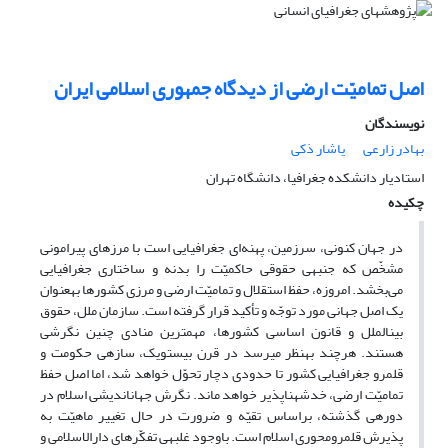
اصل تمامیّت ارضی از دیدگاه جمهوری اسلامی ایران
نویسندگان
بهادر زارعی
یاشار ذکی
استادیار دانشکده جغرافیا، دانشگاه تهران
چکیده
در جهان کنونی، سرزمین، پهنه‌ای جغرافیایی است با مرزهای پیرامونی
مشخّص که جنبه‎ی حقوقی حاکمیّت را بدنه‌ و ساختاری جغرافیایی
می‌بخشد. امروزه، حفظ استقلال و تمامیّت ارضی و مرزی کشور‎ها به‎عنوان
یک اصل جهانی مورد توجّه و تأکید قرار گرفته است. سازمان ملل، حقوق
بین‎الملل و قانون اساسی کشور‎ها، مهم‎ترین منادی چنین نگرشی
هستند. هرچند به‎نظر می‎رسد در قرن بیست‎و‎یک، سازه‎ی حکومت و
قلمرو جغرافیایی کشور تا حدودی دچار تحوّل خواهد شد، اما اصل حفظ
تمامیّت ارضی، خدشه‎ناپذیر خواهد ماند. نگرش جهان‎اندیشی اسلام در
دوره‎ی گذشته، براساس تقیّه و ضرورت در حال تغییر ماهیّت به
پذیرش قلمرومحوری اسلام است. باوجود غلبه‎ی تفکّرهای دارالاسلامی و