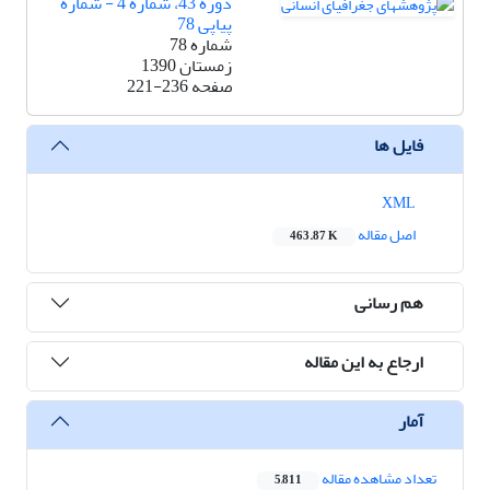
دوره 43، شماره 4 - شماره
پیاپی 78
شماره 78
زمستان 1390
صفحه
221-236
فایل ها
XML
اصل مقاله
463.87 K
هم رسانی
ارجاع به این مقاله
آمار
تعداد مشاهده مقاله
5,811