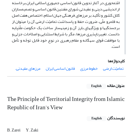
امّت‎محوری در آغاز تدوین قانون اساسی جمهوری اسلامی ایران برخاسته
از اندیشه‎ی دینی و عقیدتی شورای مقننین قانون اساسی و تصمیم‎سازان
کلان کشور و تأکید بر مرزهای فرهنگی جهان اسلام، اختصاص هفت اصل
به قلمرو ملّی، ضرورت حفظ و پاسداشت تمامیّت ارضی آن را می‎توان از
برجستگی‎ها و ویژگی‎های بارز آن و زمینه‎سازِ ساخت یک حکومت ملّت‎پایه
دانست. تغییرناپذیری مرزها، مگر با شرایط استثنایی و اصلاحات جزئی و
با موافقت قوای سه‎گانه و مقام رهبری در نوع خود قابل توجّه و تأمل
است.
کلیدواژه‌ها
تمامیّت ارضی
خطوط مرزی
قانون اساسی ایران
مرزهای عقیدتی.
عنوان مقاله
English
The Principle of Territorial Integrity from Islamic
Republic of Iran's View
نویسندگان
English
B. Zarei
Y. Zaki