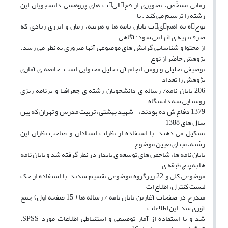
زمانی مشخّص، تصویری از فعالیت های پژوهشی دانشجویان این
رشته را ترسیم می کند . با
توجه به اهمیت پایان نامه ها و هزینه، زمان و انرژی زیادی که
صرف تهیه ی آنها می شود؛ آگاهی
از محتوا و شناسایی گرایش های موضوعی آنها ضروری به نظر می رسد.
پژوهش حاضر از نوع
توصیفی تحلیلی و روش انجام آن تحلیل محتوایی است. جامعه ی آماری
پژوهش را تعداد
206 پایان نامه/ رساله ی دانشجویان رشته ی جغرافیا و برنامه ریزی
روستایی سه دانشگاه
1379 دفاع ش ده بودند، - شهید بهشتی، تربیت مدرس و تهران که بین
سال های 1388
تشکیل می دهند. با استفاده از نظرات استادان و صاحب نظران این
رشته، مبنای تعیین موضوع
پایان نامه ها، شاخص های توسعه ی پایدار در نظر گرفته شد و پایان نامه
ها به پنج طبقه ی
موضوعی کلی و 22 زیرگروه موضوعی تقسیم شدند. با استفاده از چک
لیست کنترل، اطلاع ات
مندرج در صفحات آغازین پایان نامه / رساله ها ( 15 صفحه اول) جمع
آوری شد. این اطلاعات
شد و با استفاده از آمار توصیفی و استنباطی اطلاعات مورد SPSS.