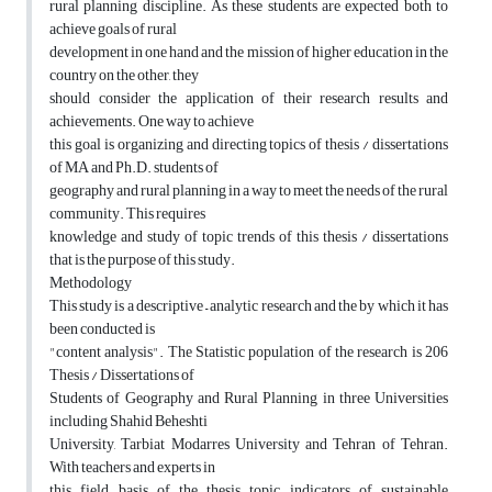
rural planning discipline. As these students are expected both to
achieve goals of rural
development in one hand and the mission of higher education in the
country on the other, they
should consider the application of their research results and
achievements. One way to achieve
this goal is organizing and directing topics of thesis / dissertations
of MA and Ph.D. students of
geography and rural planning in a way to meet the needs of the rural
community. This requires
knowledge and study of topic trends of this thesis / dissertations
that is the purpose of this study.
Methodology
This study is a descriptive – analytic research and the by which it has
been conducted is
"content analysis". The Statistic population of the research is 206
Thesis / Dissertations of
Students of Geography and Rural Planning in three Universities
including Shahid Beheshti
University, Tarbiat Modarres University and Tehran of Tehran.
With teachers and experts in
this field, basis of the thesis topic, indicators of sustainable