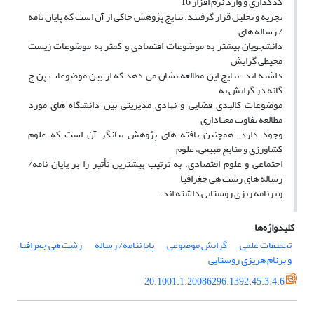
کدگذاری و وارد نرم افزار 16
تجزیه و تحلیل قرار گرفتند. نتایج پژوهش حاکی از آن است که پایان نامه
/ رساله های
دانشجویان بیشتر به موضوعات اقتصادی و کمتر به موضوعات زیست
محیطی گرایش
داشته اند. نتایج این مطالعه نشان می دهد که از بین موضوعات پن ج
گانه در گرایش به
موضوعات کالبدی فضایی و نهادی مدیریتی بین دانشگاه های مورد
مطالعه تفاوت معناداری
وجود دارد. همچنین یافته های پژوهش بیانگر آن است که علوم
کشاورزی و منابع طبیعی، علوم
اجتماعی و علوم اقتصادی، به ترتیب بیشترین تأثیر را بر پایان نامه/
رساله های رشت هی جغرافیا
و برنامه ریزی روستایی داشته اند.
کلیدواژه‌ها
تحقیقات علمی
گرایش موضوعی
پایا ننامه/ رساله
رشت هی جغرافیا
و برنام هریزی روستایی
20.1001.1.20086296.1392.45.3.4.6