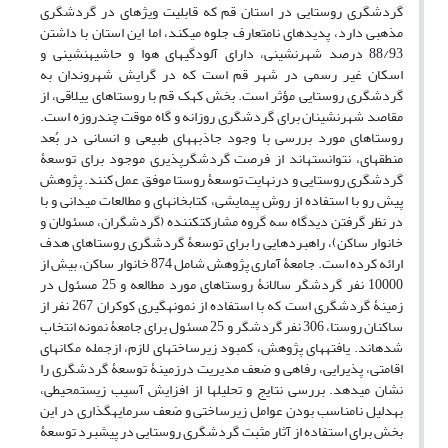
گردشگری روستایی در استان قم که قابلیت ویژه‎ای در گردشگری
مذهبی دارد، پدیده‎ای نامتعارف جلوه می‎کند، اما این استان با داشتن
88/93 درصد شهرنشینی، دارای آلودگی‎های هوا و حاشیه‎نشینی و
اسکان غیر رسمی در شهر قم است که در گرایش شهروندان به
گردشگری روستایی مؤثر است. بخش کهک قم با روستاهای ییلاقی، از
مقاصد شهرنشینان برای گردشگری روزانه و گاه موقت چندروزه است.
روستاهای مورد بررسی با وجود جاذبه‎های طبیعی و انسانی در بُعد
منطقه‎ای، نتوانسته‎اند از فرصت گردشگرپذیری موجود برای توسعۀ
گردشگری روستایی و درنهایت توسعۀ روستا موفق عمل کنند. پژوهش
پیش رو با استفاده از روش پیمایشی، کتابخانه‎ای و مطالعات میدانی و با
در نظر گرفتن دیدگاه سه گروه مشارکت‎کننده (گردشگران، مسئولان و
خانوار ساکن)، راهبردهایی را برای توسعۀ گردشگری روستاهای هدف
ارائه کرده است. جامعۀ آماری پژوهش شامل 874 خانوار ساکن، بیش از
10000 نفر گردشگر سالانۀ روستاهای مورد مطالعه و 25 مسئول در
زمینۀ گردشگری است که با استفاده از نمونه‎گیری کوکران 267 نفر از
ساکنان روستا، 306 نفر گردشگر و 25 مسئول برای جامعۀ نمونه انتخاب
شده‎اند. یافته‎های پژوهش، کمبود زیرساخت‎های لازم، ازجمله مکان‎های
اقامتی، پذیرایی، رفاهی و ضعف مدیریت درزمینۀ توسعۀ گردشگری را
نشان می‎دهد. بررسی نتایج و تحلیل‎ها از افزایش آسیب زیست‎محیطی،
به‎دلیل نامناسب بودن عوامل زیرساختی و ضعف سرمایه‎گذاری در این
بخش برای استفاده از آثار مثبت گردشگری روستایی در پیشبرد توسعۀ