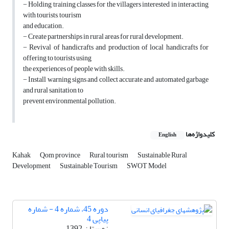
− Holding training classes for the villagers interested in interacting
with tourists, tourism
and education.
− Create partnerships in rural areas for rural development.
− Revival of handicrafts and production of local handicrafts for
offering to tourists using
the experiences of people with skills.
− Install warning signs and collect accurate and automated garbage
and rural sanitation to
prevent environmental pollution.
کلیدواژه‌ها
English
Kahak
Qom province
Rural tourism
Sustainable Rural
Development
Sustainable Tourism
SWOT Model
دوره 45، شماره 4 - شماره
پیاپی 4
زمستان 1392