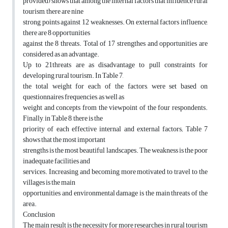
provided) shows that among the internal factors that influence rural
tourism, there are nine
strong points against 12 weaknesses. On external factors influence,
there are 8 opportunities
against the 8 threats. Total of 17 strengthes and opportunities are
considered as an advantage.
Up to 21threats are as disadvantage to pull constraints for
developing rural tourism. In Table 7,
the total weight for each of the factors, were set based on
questionnaires frequencies, as well as
weight and concepts from the viewpoint of the four respondents.
Finally, in Table 8, there is the
priority of each effective internal and external factors; Table 7
shows that the most important
strengths is the most beautiful landscapes. The weakness is the poor
inadequate facilities and
services. Increasing and becoming more motivated to travel to the
villages is the main
opportunities and environmental damage is the main threats of the
area.
Conclusion
The main result is the necessity for more researches in rural tourism