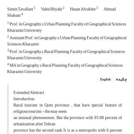
1
2
3
Simin Tavallaei
Vahid Riyahi
Hasan Afrakhte
Ahmad
4
Shabani
1
Prof. in Geography & Urban Planning, Faculty of Geographical Sciences,
Kharazmi University
2
Assistant Prof. in Geography & Urban Planning, Faculty of Geographical
Sciences, Kharazmi
3
Prof. in Geography & Rural Planning, Faculty of Geographical Sciences,
Kharazmi University
4
MA in Geography & Rural Planning, Faculty of Geographical Sciences,
Kharazmi University
چکیده
English
Extended Abstract
Introduction
Rural tourism in Qom province – that have special feature of
religious tourism - the may seem
an unusual phenomenon. But the province with 93.88 percent of
urbanization, after Tehran
province has the second rank It is as a metropolis with 6 percent