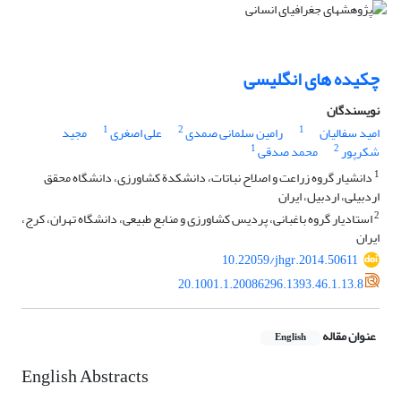
چکیده های انگلیسی
نویسندگان
1
2
1
امید سفالیان
رامین سلمانی صمدی
علی اصغری
مجید
1
2
شکرپور
محمد صدقی
1
دانشیار گروه زراعت و اصلاح نباتات، دانشکدة کشاورزی، دانشگاه محقق
اردبیلی، اردبیل، ایران
2
استادیار گروه باغبانی، پردیس کشاورزی و منابع طبیعی، دانشگاه تهران، کرج،
ایران
10.22059/jhgr.2014.50611
20.1001.1.20086296.1393.46.1.13.8
عنوان مقاله
English
English Abstracts