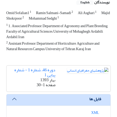
نویسندگان
English
1
2
1
Omid Sofalian1
Ramin Salmani-Samadi
Ali Asghari
Majid
2
1
Shokrpoor
Mohammad Sedghi
1
1. Associated Professor, Department of Agronomy and Plant Breeding,
Faculty of Agricultural Sciences, University of Mohaghegh Ardabili,
Ardabil, Iran
2
Assistant Professor, Department of Horticulture, Agriculture and
Natural Resources Campus, University of Tehran, Karaj, Iran
دوره 46، شماره 1 - شماره
پیاپی 1
بهار 1393
صفحه
30-1
فایل ها
XML