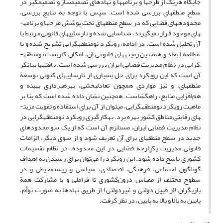
جایگاه هریک از طرح­ها و برنامه­ها و نهاد­های تصمیم­ساز و تصمیم­گیر در
سطح منطقه­ای بررسی شده است. سپس با توجه به نتایج بررسی،
محدوده­های فضایی که در سطح منطقه­ای تحت پوشش طرح­ها و برنامه­
های موجود قرار نمی­گیرند، شناسایی ­شده و نارسایی­های قانونی مرتبط با
آن تحلیل شده است. در ادامه، رویکرد نومنطقه­گرایی تشریح شده و با
مطالعة ابعاد و همچنین زمینه­های قانونی آن، امکان کاربست نومنطقه­
گرایی در نظام مدیریت فضایی ایران بررسی شده است. یافته­ها بیانگر
آن است که این رویکرد برای حل بسیاری از نارسایی­های کنونی توسعة
منطقه­ای، و نیز مواردی همچون تعادل­بخشی، بهره­برداری بهینه و
هم‌افزایی منابع، راهگشاست. همچنین نشان داده شده است که بنا بر
ماهیت رویکرد نو­منطقه­گرایی، می­توان از آن برای استفاده و تقویت مزیت­
های رقابتی مناطق کشور بهره برد. به­کارگیری رویکرد نومنطقه­گرایی در
نظام مدیریت فضایی ایران، مستلزم آن است که از یک سو محدوده­ای
جدید در سطح منطقه­ای برای آن تعریف شود و از سوی دیگر، الزامات
قانونی مدیریت یکپارچة فضایی در این محدوده، در نظام تقسیمات
کشوری پاسخ داده شود. این رویکرد را می‌توان برای رسیدن به اهداف
گوناگون اجتماعی، فرهنگی، اقتصادی، سیاسی و زیست­محیطی و در
سطوح مختلف از مقیاس درون‌کشوری تا فراملی و با مشارکت همة
بازیگران (از قبیل دولتی و غیردولتی) از طریق نهادها به صورت توأم،
پایین به بالا و بالا به پایین، در نظر گرفت.