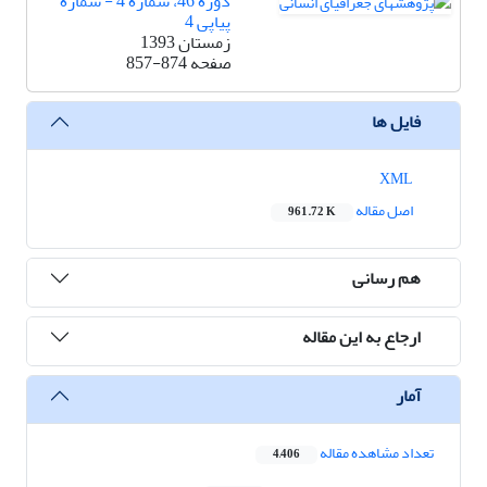
دوره 46، شماره 4 - شماره
پیاپی 4
زمستان 1393
صفحه
857-874
فایل ها
XML
اصل مقاله
961.72 K
هم رسانی
ارجاع به این مقاله
آمار
تعداد مشاهده مقاله
4,406