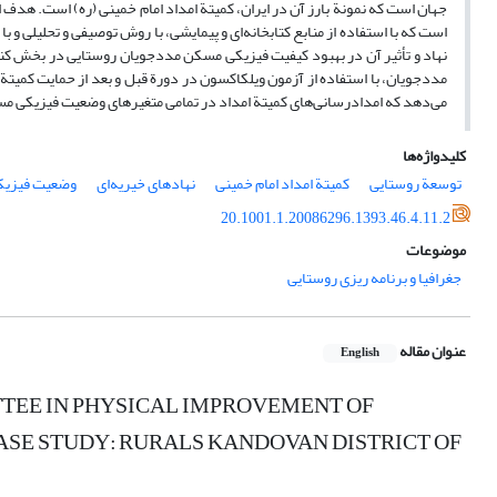
جهان است که نمونة بارز آن در ایران، کمیتة امداد امام خمینی (ره) است. هدف 
نهاد و تأثیر آن در بهبود کیفیت فیزیکی مسکن مددجویان روستایی در بخش ک
می‌دهد که امدادرسانی‌های کمیتة امداد در تمامی متغیرهای وضعیت فیزیکی م
کلیدواژه‌ها
توسعة روستایی
کمیتة امداد امام خمینی
نهادهای خیریه‌ای
وضعیت فیزیکی
20.1001.1.20086296.1393.46.4.11.2
موضوعات
جغرافیا و برنامه ریزی روستایی
عنوان مقاله
English
TTEE IN PHYSICAL IMPROVEMENT OF
ASE STUDY: RURALS KANDOVAN DISTRICT OF