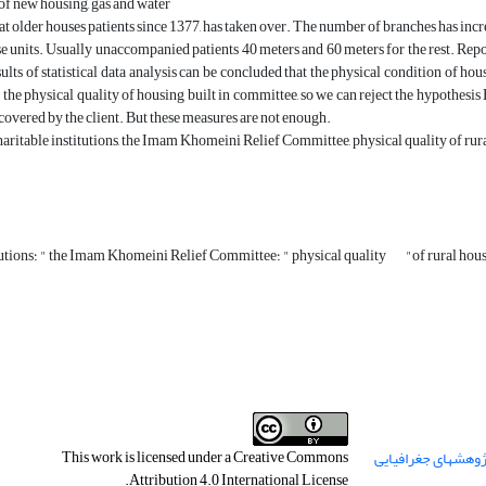
of new housing, gas and water
older houses patients since 1377, has taken over. The number of branches has incre
e units. Usually unaccompanied patients 40 meters and 60 meters for the rest. Re
esults of statistical data analysis can be concluded that the physical condition of ho
h the physical quality of housing built in committee, so we can reject the hypothes
 covered by the client. But these measures are not enough.
ritable institutions, the Imam Khomeini Relief Committee, physical quality of rur
"charitable institutions؛ " the Imam Khomeini Relief Committee؛ " physical quality
This work is licensed under a
Creative Commons
.
Attribution 4.0 International License