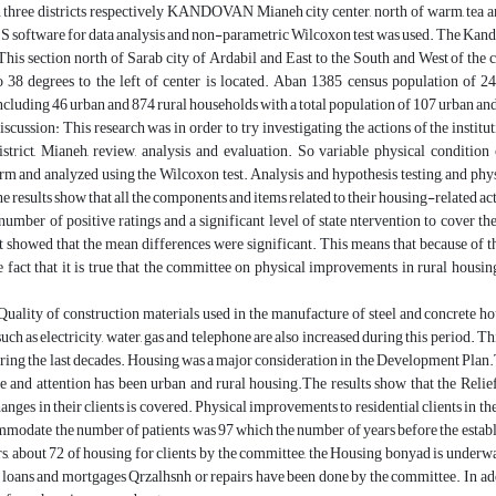
in three districts respectively KANDOVAN Mianeh city center, north of warm, tea
S software for data analysis and non-parametric Wilcoxon test was used. The Kandov
his section north of Sarab city of Ardabil and East to the South and West of the c
o 38 degrees to the left of center is located. Aban 1385 census population of 24
ncluding 46 urban and 874 rural households with a total population of 107 urban and
iscussion: This research was in order to try investigating the actions of the instit
trict, Mianeh, review, analysis and evaluation. So variable physical condition
m and analyzed using the Wilcoxon test. Analysis and hypothesis testing, and ph
e results show that all the components and items related to their housing-related ac
umber of positive ratings and a significant level of state ntervention to cover th
 showed that the mean differences were significant. This means that because of the
e fact that it is true that the committee on physical improvements in rural housin
.
uality of construction materials used in the manufacture of steel and concrete hou
such as electricity, water, gas and telephone are also increased during this period. 
uring the last decades. Housing was a major consideration in the Development Plan
e and attention has been urban and rural housing.The results show that the Relief
anges in their clients is covered. Physical improvements to residential clients in the
mmodate the number of patients was 97 which the number of years before the est
rs, about 72 of housing for clients by the committee, the Housing bonyad is underw
 loans and mortgages Qrzalhsnh or repairs have been done by the committee. In ad