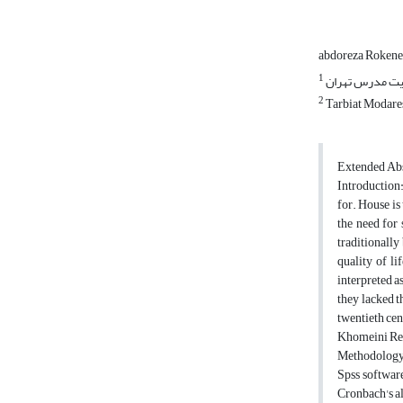
abdoreza Rokene
1
بیت مدرس تهران
2
Tarbiat Modare
Extended Abs
Introduction:
for. House is
the need for 
traditionally
quality of li
interpreted a
they lacked t
twentieth cen
Khomeini Reli
Methodology: 
Spss software
Cronbach's al