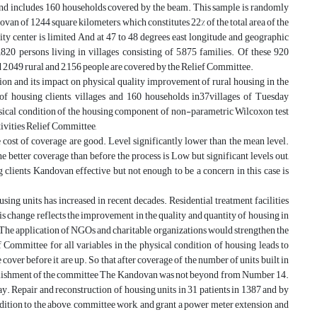
 and includes 160 households covered by the beam. This sample is randomly
an of 1244 square kilometers, which constitutes 22% of the total area of the
ity center is limited And at 47 to 48 degrees east longitude and geographic
,820 persons living in villages consisting of 5,875 families. Of these 920
 2,049 rural and 2,156 people are covered by the Relief Committee.
ution and its impact on physical quality improvement of rural housing in the
 of housing clients, villages and 160 households in37villages of Tuesday
ysical condition of the housing component of non-parametric Wilcoxon test
tivities Relief Committee,
e cost of coverage are good. Level significantly lower than the mean level.
 better coverage than before the process is Low but significant levels out,
g clients Kandovan effective but not enough to be a concern in this case is
sing units has increased in recent decades. Residential treatment facilities
This change reflects the improvement in the quality and quantity of housing in
.The application of NGOs and charitable organizations would strengthen the
 Committee for all variables in the physical condition of housing leads to
 cover before it are up. So that after coverage of the number of units built in
ablishment of the committee The Kandovan was not beyond from Number 14.
ay. Repair and reconstruction of housing units in 31 patients in 1387 and by
dition to the above, committee work, and grant a power meter extension and