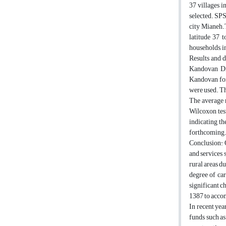
37 villages 
selected. SPS
city Mianeh.T
latitude 37 t
households, i
Results and d
Kandovan Dis
Kandovan for
were used. Th
The average n
Wilcoxon test
indicating th
forthcoming
Conclusion: Q
and services 
rural areas d
degree of car
significant ch
1387 to acco
In recent yea
funds such as