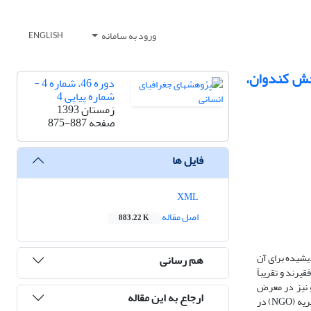
ورود به سامانه
ENGLISH
خش کندوان،
دوره 46، شماره 4 -
شماره پیاپی 4
زمستان 1393
صفحه
875-887
فایل ها
XML
اصل مقاله
883.22 K
یشیده برای آن
هم رسانی
رند و تقریباً
 و نیز در معرض
ارجاع به این مقاله
مخاطره‌های متعدد قرار دارد. در سال‌های پایانی قرن ۲۰، راهکارهای عمده‌ای با هدف رفع این مشکل مطرح شد که یکی از این راهکارها، اقدام سازمان‌ها یا بنیادهای خیریه (NGO) در