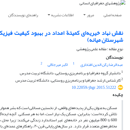
صفحه اصلی
مرور
اطلاعات نشریه
راهنمای نویسندگان
نقش نهاد خیریه‌ای کمیتة امداد در بهبود کیفیت فیز
شهرستان میانه)
نوع مقاله : مقاله علمی پژوهشی
نویسندگان
2
1
عبدالرضا رکن الدین افتخاری
اکبر میرجلالی
1
دانشیار گروه جغرافیا و برنامه‌ریزی روستایی، دانشگاه تربیت مدرس
2
کارشناس ارشد جغرافیا و برنامه‌ریزی روستایی، دانشگاه تربیت مدرس
10.22059/jhgr.2015.51222
چکیده
مسکن به‌عنوان یکی از پدیده‌های واقعی، از نخستین مسائلی است که بشر همواره
تلاش کرده است؛ بنابراین، مسکن یک نیاز است، اما نه هر مسکنی. آنچه ایده
600 تا 800 میلیون نفر در خانه‌های غیر استاندارد زندگی می‌کنند؛ ز