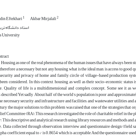
1
2
din Eftekhari
Akbar Mirjalali
استاد دانشگاه تر
s University
tract
 Housing as one of the real phenomena of the human issues that have always been stru
 therefore a necessary but not any housing, what is the ideal man, is access to good 
security and privacy of home and family, circle of village-based production syst
 been considered. In this context, housing, as well as their socio-economic status i
fe. Quality of life is a multidimensional and complex concept. Some see it as wel
s described Yet sadly, About half of the world’s population is poor and approximat
he necessary security and infrastructure and facilities, and wastewater utilities and 
tury the major solutions to this problem was raised that one of the strategies that o
ef Committee (RA).This research investigated the role of charitable relief in the p
This descriptive and analytical research using library resources and methods and 
. Data collected through observation, interview and questionnaire design (field s
pha coefficient equal to / is 0.8654, which is acceptable And the questionnaire used 