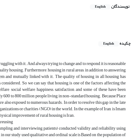
نویسندگان
English
چکیده
English
ggling with it. And always trying to change and to respond, it is reasonable
quality housing. Furthermore, housing in rural areas, in addition to answering
em and mutually linked with it. The quality of housing in all housing has
s considered. So we can say that housing is one of the factors affecting the
fare, social welfare, happiness, satisfaction, and some of these have been
ely 600 to 800 million people living in non-standard housing. Because Place
are also exposed to numerous hazards. In order to resolve this gap in the late
rganizations or charities (NGO) in the world. In the example of Iran, is Imam
hysical improvement of rural housing is Iran.
areusing
ampling and interviewing patients) conducted validity and reliability using
in our study used qualitative and ordinal scale is Based on the population of