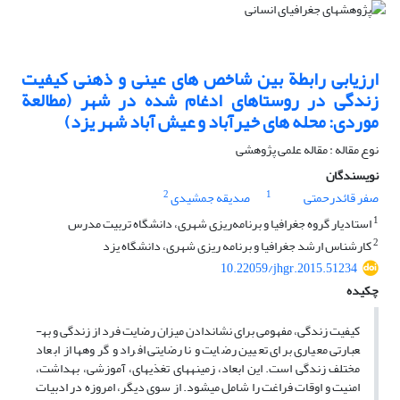
ارزیابی رابطة بین شاخص های عینی و ذهنی کیفیت
زندگی در روستاهای ادغام شده در شهر (مطالعة
موردی: محله های خیرآباد و عیش آباد شهر یزد)
نوع مقاله : مقاله علمی پژوهشی
نویسندگان
2
1
صفر قائدرحمتی
صدیقه جمشیدی
1
استادیار گروه جغرافیا و برنامه‌ریزی شهری، دانشگاه تربیت مدرس
2
کارشناس ارشد جغرافیا و برنامه ریزی شهری، دانشگاه یزد
10.22059/jhgr.2015.51234
چکیده
کیفیت زندگی، مفهومی برای نشان­دادن میزان رضایت فرد از زندگی و به­
عبارتی معیاری برای تعیین رضایت و نارضایتی افراد و گروه­ها از ابعاد
مختلف زندگی است. این ابعاد، زمینه­های تغذیه­ای، آموزشی، بهداشت،
امنیت و اوقات فراغت را شامل می­شود. از سوی دیگر، امروزه در ادبیات