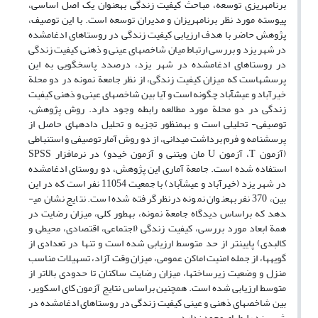
برنامه­ریزی توسعه، مباحث کیفیت زندگی به­عنوان یک اصل اساسی،
پیوسته مورد نظر برنامه­ریزان و مدیران توسعه است. با این توصیف،
پژوهش حاضر با هدف ارزیابی کیفیت زندگی در روستاهای ادغام­شده
در شهر یزد و بررسی ارتباط میان شاخص­های عینی و ذهنی کیفیت زندگی
در روستاهای ادغام­شده در شهر یزد، درصدد پاسخگویی به این
پرسش­هاست که میزان کیفیت زندگی، از نظر جامعة نمونه در دو محلة
خیرآباد و عیش­آباد چگونه است و آیا بین شاخص­های عینی و ذهنی کیفیت
زندگی در دو محلة مورد مطالعه رابطه وجود دارد. روش پژوهش،
توصیفی- تحلیلی است و به­منظور تجزیه و تحلیل داده­های حاصل از
پرسشنامه و فرم برداشت میدانی، از دو روش آمار توصیفی و استنباطی
(آزمون T، آزمون U مان ویتنی و آزمون خی­دو) در نرم­افزار SPSS
استفاده شده است. جامعة آماری این پژوهش، دو روستای ادغام­شده
در شهر یزد (خیرآباد و عیش­آباد) با جمعیت 11054 نفر است که در این
بین، 370 نفر به­عنوان نمونه درنظر گرفته شده است. نتایج نشان می­
دهد که براساس دیدگاه جامعة نمونه، به­طور کلی، میزان رضایت در
همة ابعاد مورد بررسی، کیفیت زندگی (اجتماعی، اقتصادی، محیطی و
کالبدی) پایین­تر از حد متوسط ارزیابی شده است و تنها در تعدادی از
گویه­ها، از جمله امنیت اماکن عمومی، میزان وقت آزاد، تسهیلات مناسب
منزل و وضعیت زیرساخت­ها، میزان رضایت ساکنان تا حدودی بالاتر از
متوسط ارزیابی شده است. همچنین براساس نتایج آزمون کای اسکویر،
بین شاخص­های ذهنی و عینی کیفیت زندگی در روستاهای ادغام­شده در
شهر یزد رابطه­ای وجود ندارد.