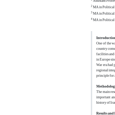
Assistant Profes
2
MA in Political
3
MA in Political
4
MA in Political 
Introductio
One of the wa
country comes
facilities an
in Europe sin
War era had p
regional inte
principle for
Methodolog
The main rese
important and
history of Ira
Results and 