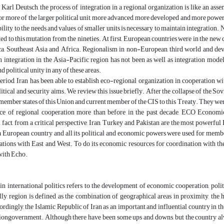
Karl Deutsch, the process of integration in a regional organization is like an ass
or more of the larger political unit, more advanced, more developed and more powerfu
lity to the needs and values of smaller units is necessary to maintain integratio
ed to this mutation from the nineties. At first, European countries were in the new c
a, Southeast Asia and Africa. Regionalism in non-European, third world and devel
integration in the Asia-Pacific region has not been as well as integration model 
d political unity in any of these areas.
eriod, Iran has been able to establish eco-regional organization in cooperation w
itical and security aims. We review this issue briefly. After the collapse of the So
member states of this Union and current member of the CIS to this Treaty. They wer
ce of regional cooperation more than before in the past decade, ECO Economic
In fact, from a critical perspective, Iran, Turkey and Pakistan are the most pow
s a European country and all its political and economic powers were used for membe
tions with East and West. To do its economic resources for coordination with the
with Echo.
n international politics refers to the development of economic cooperation, poli
lly, region is defined as the combination of geographical areas in proximity, the
ordingly, the Islamic Republic of Iran as an important and influential country in the 
tiongovernment. Although there have been some ups and downs, but the country al