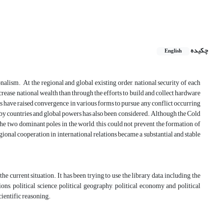
چکیده
English
alism. At the regional and global existing order, national security of each
rease national wealth than through the efforts to build and collect hardware
ites have raised convergence in various forms to pursue any conflict occurring
 by countries and global powers has also been considered. Although the Cold
the two dominant poles in the world, this could not prevent the formation of
gional cooperation in international relations became a substantial and stable
e current situation. It has been trying to use the library data, including the
ons, political science, political geography, political economy and political
scientific reasoning.