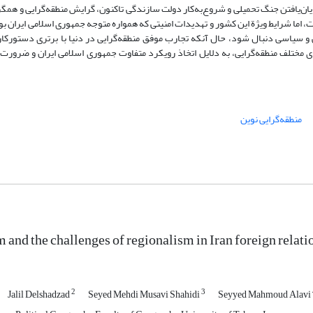
یان‌یافتن جنگ تحمیلی و شروع‌به‌کار دولت سازندگی تاکنون، گرایش منطقه‌گرایی و همگرا
، اما شرایط ویژة این کشور و تهدیدات امنیتی که همواره متوجه جمهوری اسلامی ایران 
ی و سیاسی دنبال شود، حال آنکه تجارب موفق منطقه‌گرایی در دنیا با برتری دستورکا
ی مختلف منطقه‌گرایی، به دلایل اتخاذ رویکرد متفاوت جمهوری اسلامی ایران و ضرورت ب
منطقه‌گرایی نوین
 and the challenges of regionalism in Iran foreign relati
2
3
Jalil Delshadzad
Seyed Mehdi Musavi Shahidi
Seyyed Mahmoud Alavi