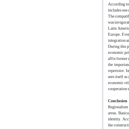
According to 
includes one 
The compatibi
was invigorat
Latin Americ
Europe. Even 
integration an
During this p
economic, pol
affix former 
the importan
repertoire. 
sees itself a
economic rela
cooperation 
Conclusion
Regionalism i
areas. Basica
identity. Acc
the construc