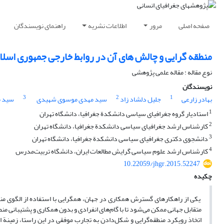
صفحه اصلی
مرور
اطلاعات نشریه
راهنمای نویسندگان
منطقه گرایی و چالش های آن در روابط خارجی جمهوری اسلام
نوع مقاله : مقاله علمی پژوهشی
نویسندگان
3
2
1
بهادر زارعی
جلیل دلشاد زاد
سید مهدی موسوی شهیدی
سید م
1
استادیار گروه جغرافیای سیاسی دانشکدة جغرافیا، دانشگاه تهران
2
کارشناس ارشد جغرافیای سیاسی دانشکدة جغرافیا، دانشگاه تهران
3
دانشجوی دکتری جغرافیای سیاسی دانشکدة جغرافیا، دانشگاه تهران
4
کارشناس ارشد علوم سیاسی گرایش مطالعات ایران، دانشگاه تربیت‌مدرس
10.22059/jhgr.2015.52247
چکیده
یکی از راهکارهای گسترش همکاری در جهان، همگرایی با استفاده از الگوی منطق
اتخاذ رویکرد منطقه‌گرایی و شکل‌دادن به تجارب موفقی در این راستا، زمینة 