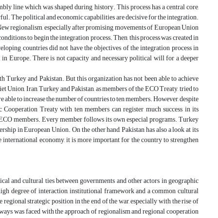
embly line which was shaped during history. This process has a central core,
l. The political and economic capabilities are decisive for the integration.
n. New regionalism, especially after promising movements of European Union
onditions to begin the integration process. Then, this process was created in
oping countries did not have the objectives of the integration process in
in Europe. There is not capacity and necessary political will for a deeper
ith Turkey and Pakistan. But this organization has not been able to achieve
viet Union, Iran, Turkey and Pakistan, as members of the ECO Treaty, tried to
e able to increase the number of countries to ten members. However, despite
 Cooperation Treaty with ten members can register much success in its
erful ECO members. Every member follows its own especial programs. Turkey
rship in European Union. On the other hand, Pakistan has also a look at its
 international economy, it is more important for the country to strengthen
tical and cultural ties between governments and other actors in geographic
 high degree of interaction, institutional framework and a common cultural
regional strategic position in the end of the war, especially with the rise of
ways was faced with the approach of regionalism and regional cooperation