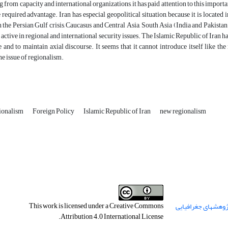
g from capacity and international organizations, it has paid attention to this importa
e required advantage. Iran has especial geopolitical situation, because it is locate
h the Persian Gulf crisis, Caucasus and Central Asia, South Asia (India and Pakistan)
 active in regional and international security issues. The Islamic Republic of Iran has s
and to maintain axial discourse. It seems that it cannot introduce itself like th
he issue of regionalism.
gionalism
Foreign Policy
Islamic Republic of Iran
new regionalism
This work is licensed under a
Creative Commons
.
Attribution 4.0 International License