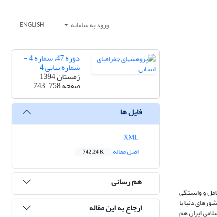
ورود به سامانه
ENGLISH
دوره 47، شماره 4 -
شماره پیاپی 4
زمستان 1394
صفحه
743-758
فایل ها
XML
اصل مقاله
742.24 K
هم رسانی
امل و وابستگی
اساس، در چند دهة اخیر و به‌ویژه از دهة 1980 به بعد، بسیاری از کشورهای دنیا با
ارجاع به این مقاله
لامی ایران هم