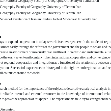
sor, Political Geography, Faculty of Geography, University of Tehran, Iran
 Geography, Faculty of Geography, University of Tehran, Iran
 Geography, Faculty of Geography, University of Tehran, Iran
Science Orientation of Iranian Studies, Tarbiat Modarres University, Iran
n
ys to expand cooperation in today's world is convergence with the model of region
 more easily through the efforts of the government and the people to obtain and inc
d create an atmosphere of insecurity, fear and threat. Scientific and instrumental el
ce the early seventeenth century. Then, international cooperation and convergence
ut regional cooperation and integration as a function of the relationship between 
gration. Successful experiences in this regard in the eighties and regionalism and re
 all countries around the world.
y
arch method for the importance of the subject is descriptive analytical analysis in th
 reliable internal and external resources in the knowledge of international relati
n to prove the approach of this paper. The experts in this field try to strengthen the 
Discussion