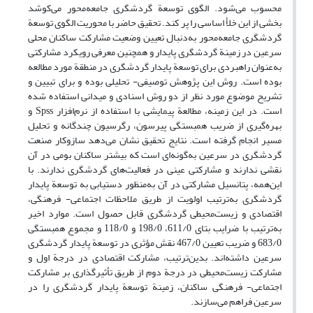
محسوب می‌شود. الگوی توسعة گردشگری جامعه‌محور می‌کوشد
بخشی از این خلأ اساسی را پر کند. تحقیق حاضر با محوریت الگوی توسعة
گردشگری جامعه‌محور به‌دنبال تعیین وضعیت مشارکت ساکنان محلی
سرعین در زمینة گردشگری پایدار و همچنین معرفی رویکرد مشارکتی
به‌عنوان راهبردی برای توسعة پایدار گردشگری در منطقة مورد مطالعه
بوده است. روش این پژوهش توصیفی- تحلیلی بوده و برای تبیین و
تشریح موضوع مورد نظر از دو روش اسنادی و میدانی استفاده شده
است. در این زمینه، مطالعة پیمایشی با استفاده از نرم‌افزار Spss و
بهره‌گیری از ضریب همبستگی پیرسون، رگرسیون چندگانه و تحلیل
مسیر انجام گرفته است. نتایج تحقیق نشان می‌دهد سازوکار صنعت
گردشگری در سرعین به‌گونه‌ای است که بیشتر ساکنان بومی در آن
نقشی ندارند و مشارکتی عینی در فعالیت‌های گردشگری ندارند. با
این‌همه، پتانسیل مشارکتی در آن به‌منظور دستیابی به توسعة پایدار
گردشگری به‌ترتیب اولویت از طریق ملاحظات اجتماعی- فرهنگی،
اقتصادی و زیست‌محیطی گردشگری قابل حصول است. موارد اخیر
به‌ترتیب با ضرایب بتای 611/0، 198/0 و 118/0 و مجموع همبستگی
683/0 و ضریب تعیین 467/0 نقش مؤثری در توسعة پایدار گردشگری
سرعین داشته‌اند. بدین‌ترتیب، مشارکت اقتصادی در درجة اول و
مشارکت زیست‌محیطی در درجة دوم از طریق تأثیرگذاری بر مشارکت
اجتماعی- فرهنگی ساکنان، زمینة توسعة پایدار گردشگری را در
سرعین فراهم می‌سازند.