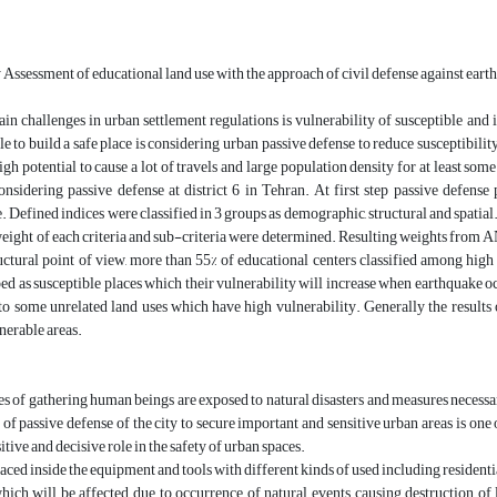
 Assessment of educational land use with the approach of civil defense against ear
in challenges in urban settlement regulations is vulnerability of susceptible and 
le to build a safe place is considering urban passive defense to reduce susceptibili
high potential to cause a lot of travels and large population density for at least som
nsidering passive defense at district 6 in Tehran. At first step passive defense
. Defined indices were classified in 3 groups as demographic, structural and spat
eight of each criteria and sub-criteria were determined. Resulting weights from 
uctural point of view, more than 55% of educational centers classified among hig
ed as susceptible places which their vulnerability will increase when earthquake occ
o some unrelated land uses which have high vulnerability. Generally the results 
lnerable areas.
ces of gathering human beings are exposed to natural disasters and measures necessary
of passive defense of the city to secure important and sensitive urban areas is one 
itive and decisive role in the safety of urban spaces.
laced inside the equipment and tools with different kinds of used including residentia
hich will be affected due to occurrence of natural events causing destruction of