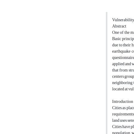
Vulnerability
Abstract
One of the ma
Basic princip
due to their 
earthquake co
questionnaire
applied and w
that from str
centers group
neighboring t
located at vu
Introduction
Cities as pla
requirements 
land uses sens
Cities have p
population, w