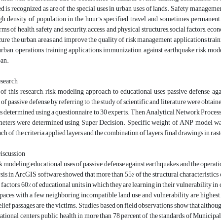
d is recognized as are of the special uses in urban uses of lands. Safety manageme
gh density of population in the hour’s specified travel, and sometimes permanent,
rms of health, safety and security, access, and physical structures, social factors, e
cure the urban areas and improve the quality of risk management applications traini
urban operations training applications immunization against earthquake risk mod
ban.
search
f this research, risk modeling approach to educational uses passive defense again
of passive defense by referring to the study of scientific and literature were obtaine
s determined using a questionnaire to 30 experts. Then Analytical Network Proces
meters were determined using Super Decision. Specific weight of ANP model was a
ach of the criteria applied layers and the combination of layers, final drawings in ra
Discussion
sk modeling educational uses of passive defense against earthquakes and the operati
sis in ArcGIS software showed that more than 55% of the structural characteristics o
actors, 60% of educational units in which they are learning in their vulnerability in 
paces with a few neighboring incompatible land use and vulnerability are highest
relief passages are the victims. Studies based on field observations show that althou
ational centers, public health in more than 78 percent of the standards of Municip