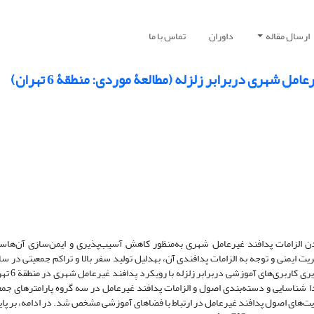
ارسال مقاله
داوران
تماس با ما
 شهری دربرابر زلزله (مطالعۀ موردی: منطقۀ 6 تهران)
ن الزامات پدافند غیرعامل شهری به‌منظور کاهش آسیب‌پذیری و ایمن‌سازی آن‌هاست
ت ایمنی و توجه به الزامات پدافندی آن، به­دلیل تولید سفر بالا و تراکم جمعیتی در
گاهی دائم، بسیار حائز اهمیت
دا شناسایی و دسته‌بندی اصول و الزامات پدافند غیرعامل در سه گروه پارامترهای جمعی
ت‌های اصول پدافند غیرعامل در ارتباط با فضاهای آموزشی مشخص شد. در ادامه، بر پایة