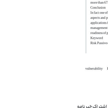
more than 67%
Conclusion
In fact, one 
aspects and p
applications 
management pl
readiness of p
Keyword
Risk, Passive
vulnerability
اشتراک خبرنامه