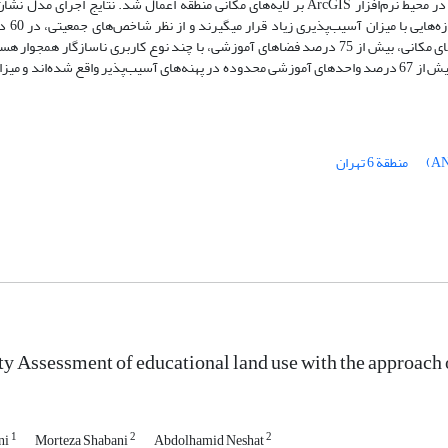
شبکه‌ای، تعیین وزن هریک از معیارها انجام گرفت. وزن حاصل از مدل ANP، در محیط نرم‌افزار ArcGIS بر لایه‌های مکانی منطقه اعمال شد. نت
شاخص‌های سازه‌ای، 
آموزشی درصورت وقوع زلزله میزان آسیب‌پذیری زیاد است. از لحاظ شاخص‌های مکانی، بیش از 75 درصد فضاهای آموزشی، با چند نوع کاربری ناس
آسیب‌پذیری را دارند. به‌طورکلی، نتایج حاصل از روی­هم‌گذاری لایه‌ها نشان داد بیش از 67 درصد واحدهای آموزشی محدوده در پهنه‌های آسیب‌پذیر واقع
منطقة 6 تهران
ty Assessment of educational land use with the approach 
1
2
2
ni
Morteza Shabani
Abdolhamid Neshat