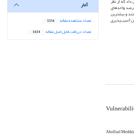
ایج اجرای مدل نشان داد که از نظر
آمار
بیش از 55 درصد واحدهای آموزشی منطقه، در گروه سازه‌هایی با میزان آسیب‌پذیری زیاد قرار می­گیرند و از نظر شاخص‌های جمعیتی، در 60 درصد واحدهای
ازگار همجوار هستند و بیشترین
 شده‌اند و میزان آسیب‌پذیری
تعداد مشاهده مقاله
3,554
تعداد دریافت فایل اصل مقاله
1,614
Vulnerabili
Abolfazl Meshki