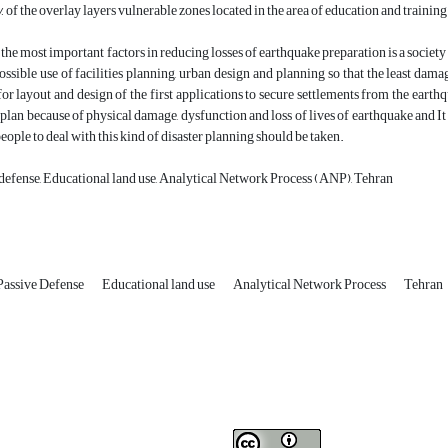
 of the overlay layers vulnerable zones located in the area of education and training 
of the most important factors in reducing losses of earthquake preparation is a socie
ossible use of facilities planning, urban design and planning so that the least da
for layout and design of the first applications to secure settlements from the earthq
an because of physical damage, dysfunction and loss of lives of earthquake and It i
eople to deal with this kind of disaster planning should be taken.
 defense, Educational land use, Analytical Network Process (ANP), Tehran
Passive Defense
Educational land use
Analytical Network Process
Tehran