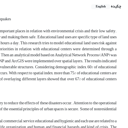
چکیده
English
thquakes
important places in relation with environmental crisis and their low safety.
ty and making them safe. Educational land uses are specific type of land uses
e hours a day. This research tries to model educational land uses risk against
 priorities in relation with educational centers were determined through a
ial. Then an analytical model based on Analytical Network Process (ANP) was
ANP and ArcGIS were implemented over spatial layers. The results indicated
h vulnerable structures. Considering demographic index, 60% of educational
urs. With respect to spatial index, more than 75% of educational centers are
of overlaying different layers showed that over 67% of educational centers
 to reduce the effects of these disasters occur. Attention to the operational
of the essential principles of urban spaces is secure. Some of nonresidential
l, commercial, service, educational and hygienic and each use are related to a
 life organization and human and financial hazards and kind of crisis. The