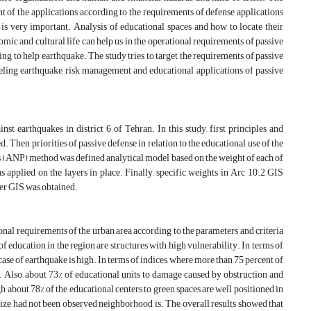
nt of the applications according to the requirements of defense applications
 is very important. Analysis of educational spaces and how to locate their
conomic and cultural life can help us in the operational requirements of passive
ng to help earthquake. The study tries to target the requirements of passive
eling earthquake risk management and educational applications of passive
st earthquakes in district 6 of Tehran. In this study, first principles and
d. Then priorities of passive defense in relation to the educational use of the
s (ANP) method was defined analytical model based on the weight of each of
pplied on the layers in place. Finally, specific weights in Arc 10.2 GIS
ster GIS was obtained.
onal requirements of the urban area according to the parameters and criteria
f education in the region are structures with high vulnerability. In terms of
case of earthquake is high. In terms of indices, where more than 75 percent of
. Also, about 73% of educational units to damage caused by obstruction and
gh about 78% of the educational centers to green spaces are well positioned in
alize had not been observed neighborhood is. The overall results showed that