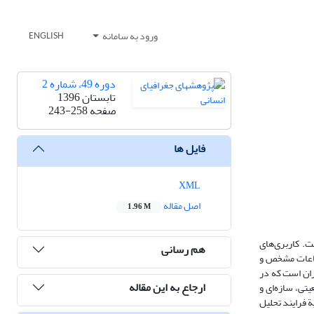
ورود به سامانه
ENGLISH
دوره 49، شماره 2
تابستان 1396
صفحه
243-258
فایل ها
XML
اصل مقاله
1.96 M
. کاربری‌های
هم رسانی
 ساعات مشخص و
 است. پژوهش حاضر، در زمینۀ ارزیابی آسیب‌پذیری کاربری‌های آموزشی دربرابر زلزله با رویکرد پدافند غیرعامل شهری در منطقة 6 تهران است که در
ارجاع به این مقاله
تی، سازه‌ای و
 فرایند تحلیل