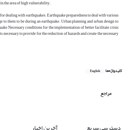
in the area of high vulnerability.
ty for dealing with earthquakes. Earthquake preparedness to deal with various
mage to them to be during an earthquake. Urban planning and urban design to
uake, Necessary conditions for the implementation of better facilitate crisis
s necessary to provide for the reduction of hazards and create the necessary
کلیدواژه‌ها
English
مراجع
دسترسی سریع
آخرین اخبار