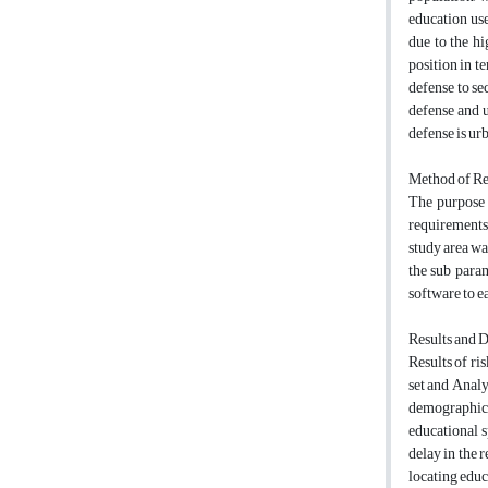
education use
due to the hi
position in te
defense to se
defense and 
defense is ur
Method of Re
The purpose o
requirements 
study area wa
the sub para
software to e
Results and 
Results of ri
set and Analy
demographic f
educational s
delay in the 
locating educ