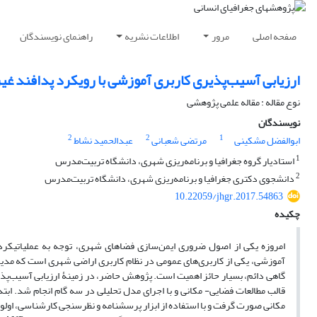
صفحه اصلی
مرور
اطلاعات نشریه
راهنمای نویسندگان
ارزیابی آسیب‌پذیری کاربری آموزشی با رویکرد پدافند غیرعامل
نوع مقاله : مقاله علمی پژوهشی
نویسندگان
2
2
1
ابوالفضل مشکینی
مرتضی شعبانی
عبدالحمید نشاط
1
استادیار گروه جغرافیا و برنامه‌ریزی شهری، دانشگاه تربیت‌مدرس
2
دانشجوی دکتری جغرافیا و برنامه‌ریزی شهری، دانشگاه تربیت‌مدرس
10.22059/jhgr.2017.54863
چکیده
امروزه یکی از اصول ضروری ایمن‌سازی فضاهای شهری، توجه به عملیاتی­کرد
آموزشی، یکی از کاربری‌های عمومی در نظام کاربری اراضی شهری است که مدیری
قالب مطالعات فضایی- مکانی و با اجرای مدل تحلیلی در سه گام انجام شد. ابت
مکانی صورت گرفت و با استفاده از ابزار پرسشنامه و نظرسنجی کارشناسی، اولوی