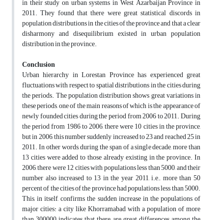
in their study on urban systems in West Azarbaijan Province in
2011. They found that there were great statistical discords in
population distributions in the cities of the province and that a clear
disharmony and disequilibrium existed in urban population
distribution in the province.
Conclusion
Urban hierarchy in Lorestan Province has experienced great
fluctuations with respect to spatial distributions in the cities during
the periods. The population distribution shows great variations in
these periods, one of the main reasons of which is the appearance of
newly founded cities during the period from 2006 to 2011. During
the period from 1986 to 2006, there were 10 cities in the province,
but in 2006, this number suddenly increased to 23 and reached 25 in
2011. In other words, during the span of a single decade, more than
13 cities were added to those already existing in the province. In
2006, there were 12 cities with populations less than 5000, and their
number also increased to 13 in the year 2011, i.e., more than 50
percent of the cities of the province had populations less than 5000.
This, in itself, confirms the sudden increase in the populations of
major cities: a city like Khorramabad with a population of more
than 300000 indicates that there are great differences among the