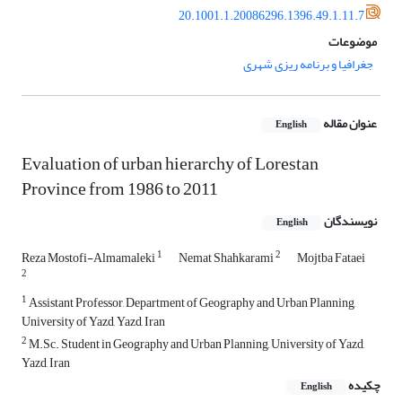
20.1001.1.20086296.1396.49.1.11.7
موضوعات
جغرافیا و برنامه ریزی شهری
عنوان مقاله
English
Evaluation of urban hierarchy of Lorestan
Province from 1986 to 2011
نویسندگان
English
1
2
Reza Mostofi-Almamaleki
Nemat Shahkarami
Mojtba Fataei
2
1
Assistant Professor, Department of Geography and Urban Planning,
University of Yazd, Yazd, Iran
2
M.Sc. Student in Geography and Urban Planning, University of Yazd,
Yazd, Iran
چکیده
English