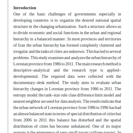
Introduction
One of the basic challenges of governments, especially in
developing countries, is to organize the desired national spatial
structure in the changing urbanization. Such a structure allows us
to divide economic and social functions in the urban and regional
hierarchy in a balanced manner. In most provinces and territories
of Iran, the urban hierarchy has formed completely cluttered and
irregular, and the tasks of cities are unknown. This has led to several
problems. This study examines and analyzes the urban hierarchy of
Lorestan province from 1986 to 2011. The main research method is
descriptive-analytical, and the research type is applied-
developmental. The required data were collected with the
documentary-desk method. The study aims to evaluate urban
hierarchy changes in Lorestan province from 1986 to 2011. The
entropy model, the rank-size rule, class difference limit model, and
nearest neighbor are used for data analysis. The results indicate that
the urban network of Lorestan province from 1986 to 1996 has had
an almost balanced state in terms of special distribution of cities but
from 2006 to 2011, this balance has disturbed and the spatial
distribution of cities has become unbalanced. One of its major
reasons is the emergence of very small towns (village-towns). In