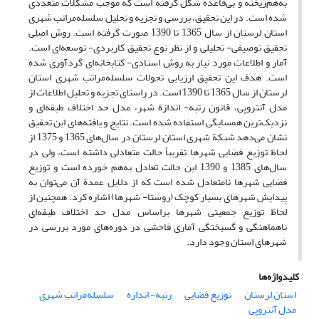
به‌هم‌ریخته و بی‌قاعده شکل گرفته است که موجب مشکلات متعددی
شده است. در این تحقیق، بررسی و تجزیه و تحلیل سلسله‌مراتب شهری
استان لرستان از سال 1365 تا 1390 صورت گرفته است. روش اصلی
تحقیق توصیفی- تحلیلی و از نظر نوع تحقیق کاربردی- توسعه‌ای است.
آمار و اطلاعات مورد نیاز به روش اسنادی- کتابخانه‌ای گردآوری شده
است. هدف این تحقیق ارزیابی تحولات سلسله‌مراتب شهری استان
لرستان از سال 1365 تا 1390 است. در راستای تجزیه و تحلیل اطلاعات از
مدل آنتروپی، قانون رتبه- اندازة شهر، مدل حد اختلاف طبقه‌ای و
نزدیک‌ترین همسایگی استفاده شده است. نتایج و یافته‌های این تحقیق
نشان می‌دهد شبکة شهری استان لرستان در سال‌های 1365 و 1375 از
لحاظ توزیع فضایی شهرها تقریباً حالت متعادلی داشته است، ولی در
سال‌های 1385 و 1390 این حالت تعادل به‌هم‌ خورده است و توزیع
فضایی شهرها نامتعادل شده است که از دلایل عمدة آن می‌توان به
پیدایش شهرهای بسیار کوچک (روستا- شهرها) اشاره کرد. همچنین از
لحاظ توزیع جمعیتی شهرها براساس مدل حد اختلاف طبقه‌ای
ناهماهنگی و گسیختگی آماری فاحشی در دوره‌های مورد بررسی در
شهرهای استان وجود دارد.
کلیدواژه‌ها
استان لرستان
توزیع فضایی
رتبه- اندازه
سلسله‌مراتب شهری
مدل آنتروپی