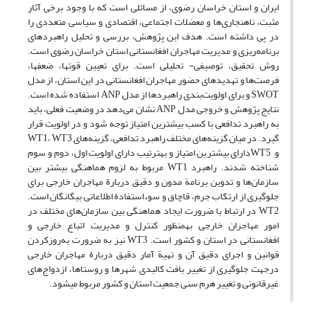
ایران و استان خراسان رضوی، از مسائلی است که با وجود برخی آثار
مثبت، ناهنجاری‌ها و معضلات اجتماعی، اقتصادی و سیاسی متعددی را
در پی داشته است. هدف این پژوهش، بررسی و تحلیل راهبرد‌های
برنامه‌ریزی و مدیریت مهاجران افغانستانی استان خراسان رضوی است.
روش تحقیق، توصیفی- تحلیلی است. برای تعیین قوت­ها، ضعف­ها،
فرصت‌ها و تهدیدهای حضور مهاجران افغانستانی در این استان، از مدل
SWOT و برای اولویت‌بندی راهبرد‌ها از مدل ANP استفاده شده است.
نتایج پژوهش و خروجی مدل ANP نشان می‌دهد در وضعیت فعلی، باید
به راهبرد تدافعی با کسب بیشترین امتیاز توجه شود و در اولویت قرار
گیرد. در میان گزینه‌های مختلف راهبرد تدافعی، گزینه‌های WT1، WT3
و WT5دارای بیشترین امتیاز و به­ترتیب دارای اولویت اول، دوم و سوم
شناخته شدند. راهبرد WT1 مربوط به لزوم هماهنگی بیشتر بین
سازمان‌ها و تدوین برنامة مدون و دقیق دربارة مهاجران خارجی برای
جلوگیری از ارتکاب جرم، قاچاق و سوءاستفادة اطلاعاتی بیگانگان است.
WT2 در ارتباط با ضرورت ایجاد هماهنگی بین سازمان‌های مختلف در
امور مهاجران خارجی به­منظور کنترل و مدیریت اتباع خارجی و
افغانستانی در استان و کشور است. WT3 نیز به ضرورت به‌روزکردن
قوانین و اجرای دقیق آن و تهیة آمار دقیق دربارة مهاجران خارجی
درجهت جلوگیری از تغییر بافت کالبدی شهرها و روستاها، ازدواج‌های
غیرقانونی و تغییر هرم سنی جمعیت استان و کشور مربوط می­شود.