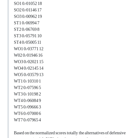
SO1 0/01052 18
SO2 0/01146 17
SO3 0/00962 19
ST1 0/06994 7
ST2 0/06769 8
ST3 0/05791 10
ST4 0/05005 11
WO1 0/03771 12
W02 0/01946 16
WO3 0/02021 15
WO4 0/02145 14
WO5 0/03579 13
WT1 0/10310 1
WT2 0/07596 5
WT3 0/10198 2
WT4 0/06084 9
WT5 0/09666 3
WT6 0/07000 6
WT7 0/07965 4
Based on the normalized scores, totally, the alternatives of defensive