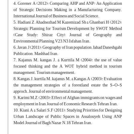
4. Gorener, A (2012): Comparing AHP and ANP: An Application
of Strategic Decisions Making in a Manufacturing Company.
International Journal of Business and Social Science.
5. Hadiani ,Z, Ahadnezhad, M, Kazemizad, Sh & Ghanbari, H (2012):
Strategic Planning for Tourism Development by SWOT Method
(Case Study: Shiraz City), Journal of Geography and
Environmental Planning, V23, N3, Isfahan, Iran.
6. Javan ,J (2011): Geography of Iran population, Jahad Daneshgahi
Publication. Mashhad, Iran.
7. Kajanus, M., kangas, J., & Kurttila, M (2004): the use of value
focused thinking and the A, WOT hybrid method in tourism
management. Tourism manageement.
8. Kangas, J., kurtila, M., kajanus, M., & Kangas, A (2003): Evaluation
the management strategies of a forestland estate the S-O-S
approch. Journal of environmental management.
9. Karimi M.Z (2003): Effect of Afghan immigrants on wages and
employment in Iran, Journal of Economic Research, Tehran, Iran.
10. Kiani, A & Salari S.F (2011): Studying Priorities for Designing
Urban Landscape of Public Spaces in Assalouyeh Using ANP
Model, Journal of Bagh Nazar, N.18, Tehran, Iran.