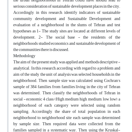
the ‎urban neighborhoods in Tehran could have, should lead to
serious consideration of ‎sustainable development places in the city.
Accordingly, in this research, identify ‎indicators of sustainable
community development and Sustainable Development and
‎evaluation of a neighborhood in the slums of Tehran and test
hypotheses as 1- The study ‎sites are located at different levels of
development. 2- The social base - the residents of ‎the
neighborhoods studied economics and sustainable development of
the communities ‎there is discussed.‎
Methodology
The aim of the present study was applied and methods descriptive -
analytical. In this ‎research, according with regard to a problem and
aim of the study, the unit of analysis was ‎selected households in the
neighborhood. Then sample size was calculated using ‎Cochran's
sample of 384 families, from families living in the city of Tehran
was ‎determined. Then classify the neighborhoods of Tehran in
social - economic 4 class (High, ‎medium high, medium, low, low), a
neighborhood of each category were selected using ‎random
sampling. Accordingly, the share of total population in each
neighborhood to ‎neighborhood site each sample was determined
by sample size. Then required data were ‎collected from the
families sampled in a systematic way. Then, using the Kruskal-