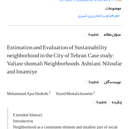
موضوعات
جغرافیا و برنامه ریزی شهری
عنوان مقاله
English
Estimation and Evaluation of Sustainability
neighborhood in the City of Tehran, ‎Case study:
Valiasr shomali Neighborhoods, Ashtiani, Niloufar
and Imamiye
نویسندگان
English
1
2
Mohammad Ajza Shokohi
Seyed Mostafa hosseini
چکیده
English
Extended Abstract‏ ‏
Introduction
Neighborhood as a constituent element and smallest part of social