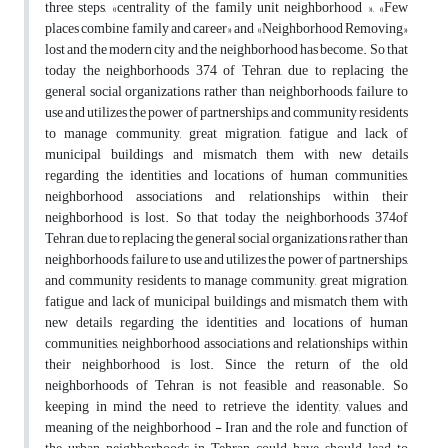
‎three steps, ‎‏»‏centrality of the family unit neighborhood ‎‏«‏‎, ‎‏»‏Few
places combine family and ‎career‏«‏‎ and ‎‏»‏Neighborhood Removing‏«‏‎
lost and the modern city and the neighborhood has ‎become. So that
today the neighborhoods 374 of Tehran, due to replacing the
general ‎social organizations rather than neighborhoods, failure to
use and utilizes the power of ‎partnerships, and community residents
to manage community, great migration, fatigue and ‎lack of
municipal buildings and mismatch them with new details
regarding the identities ‎and locations of human communities,
neighborhood associations and relationships within ‎their
neighborhood is lost. So that today the neighborhoods 374of
Tehran, due to replacing ‎the general social organizations rather than
neighborhoods, failure to use and utilizes the ‎power of partnerships,
and community residents to manage community, great migration,
‎fatigue and lack of municipal buildings and mismatch them with
new details regarding the ‎identities and locations of human
communities, neighborhood associations and ‎relationships within
their neighborhood is lost. Since the return of the old
neighborhoods ‎of Tehran is not feasible and reasonable. So
keeping in mind the need to retrieve the ‎identity, values and
meaning of the neighborhood - Iran and the role and function of