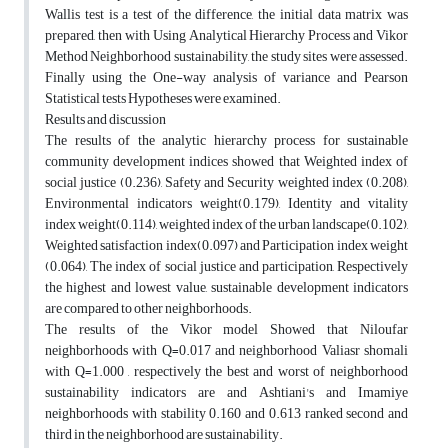
Wallis ‎test is a test of the difference, the initial data matrix was
prepared, then with Using ‎Analytical Hierarchy Process and Vikor
Method Neighborhood sustainability, the study ‎sites were assessed.
Finally using the One-way analysis of variance and Pearson
Statistical ‎tests Hypotheses were examined.‎
Results and discussion
The results of the analytic hierarchy process for sustainable
community development ‎indices showed that Weighted index of
social justice (0.236), Safety and Security weighted ‎index (0.208),
Environmental indicators weight(0.179), Identity and vitality
index ‎weight(0.114), weighted index of the urban landscape(0.102),
Weighted satisfaction ‎index(0.097) and Participation index weight
(0.064), The index of social justice and ‎participation, Respectively
the highest and lowest value, sustainable development ‎indicators
are compared to other neighborhoods.‎
The results of the Vikor model Showed that Niloufar
neighborhoods with Q=0.017 and ‎neighborhood Valiasr shomali
with Q=1.000 , respectively the best and worst of ‎neighborhood
sustainability indicators are and Ashtiani's and Imamiye
neighborhoods with ‎stability 0.160 and 0.613 ranked second and
third in the neighborhood are sustainability.‎