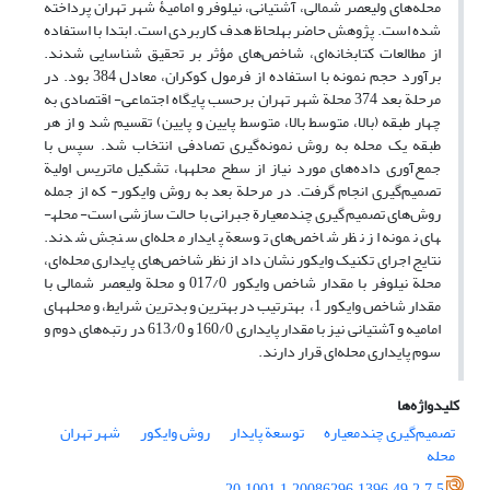
محله‌های ولی­عصر شمالی، آشتیانی، نیلوفر و امامیۀ شهر تهران پرداخته
شده است. پژوهش حاضر به­لحاظ هدف کاربردی است. ابتدا با استفاده
از مطالعات کتابخانه‌ای، شاخص‌های مؤثر بر تحقیق شناسایی شدند.
برآورد حجم نمونه با استفاده از فرمول کوکران، معادل 384 بود. در
مرحلة بعد 374 محلة شهر تهران برحسب پایگاه اجتماعی- اقتصادی به
چهار طبقه (بالا، متوسط بالا، متوسط پایین و پایین) تقسیم شد و از هر
طبقه یک محله به روش نمونه‌گیری تصادفی انتخاب شد. سپس با
جمع‌آوری داده‌های مورد نیاز از سطح محله­ها، تشکیل ماتریس اولیة
تصمیم‌گیری انجام گرفت. در مرحلة بعد به روش وایکور- که از جمله
روش‌های تصمیم‌گیری چندمعیارة جبرانی با حالت سازشی است- محله­
های نمونه از نظر شاخص‌های توسعة پایدار محله‌ای سنجش شدند.
نتایج اجرای تکنیک وایکور نشان داد از نظر شاخص‌های پایداری محله‌ای،
محلة نیلوفر با مقدار شاخص وایکور 017/0 و محلة ولی­عصر شمالی با
مقدار شاخص وایکور 1، به­ترتیب در بهترین و بدترین شرایط، و محله­های
امامیه و آشتیانی نیز با مقدار پایداری 160/0 و 613/0 در رتبه‌های دوم و
سوم پایداری محله‌ای قرار دارند.
کلیدواژه‌ها
تصمیم‌گیری چندمعیاره
توسعة پایدار
روش وایکور
شهر تهران
محله
20.1001.1.20086296.1396.49.2.7.5