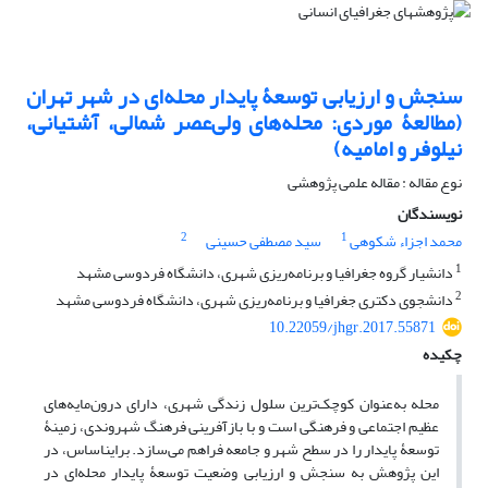
سنجش و ارزیابی توسعۀ پایدار محله‌ای در شهر تهران
(مطالعۀ موردی: محله‌های ولی‌عصر شمالی، آشتیانی،
نیلوفر و امامیه)
نوع مقاله : مقاله علمی پژوهشی
نویسندگان
2
1
محمد اجزاء شکوهی
سید مصطفی حسینی
1
دانشیار گروه جغرافیا و برنامه‌ریزی شهری، دانشگاه فردوسی مشهد
2
دانشجوی دکتری جغرافیا و برنامه‌ریزی شهری، دانشگاه فردوسی مشهد
10.22059/jhgr.2017.55871
چکیده
محله به‌عنوان کوچک‌ترین سلول زندگی شهری، دارای درون‌مایه‌های
عظیم اجتماعی و فرهنگی است و با بازآفرینی فرهنگ شهروندی، زمینۀ
توسعۀ پایدار را در سطح شهر و جامعه فراهم می‌سازد. براین­اساس، در
این پژوهش به سنجش و ارزیابی وضعیت توسعۀ پایدار محله‌ای در